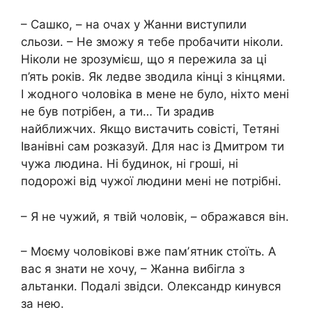
– Сашко, – на очах у Жанни виступили
сльози. – Не зможу я тебе пробачити ніколи.
Ніколи не зрозумієш, що я пережила за ці
п’ять років. Як ледве зводила кінці з кінцями.
І жодного чоловіка в мене не було, ніхто мені
не був потрібен, а ти… Ти зрадив
найближчих. Якщо вистачить совісті, Тетяні
Іванівні сам розказуй. Для нас із Дмитром ти
чужа людина. Ні будинок, ні гроші, ні
подорожі від чужої людини мені не потрібні.
– Я не чужий, я твій чоловік, – ображався він.
– Моєму чоловікові вже памʼятник стоїть. А
вас я знати не хочу, – Жанна вибігла з
альтанки. Подалі звідси. Олександр кинувся
за нею.