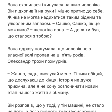
Вона схопилася і кинулася на шию чоловіка.
Він підхопив її на руки і міцно притис до себе.
Жінка не могла надихатися таким рідним та
улюбленим запахом. – Сашко, Сашко, як це
можливо? – шепотіла вона. – А де ж ти був,
що сталося з тобою?
Вона одразу подумала, що чоловік не з
власної волі пропав на ці п’ять років.
Олександр трохи похмурнів.
– Жанно, сядь, вислухай мене. Тільки обіцяй,
що дослухаєш до кінця. Історія не дуже
приємна, але я не хочу розпочинати новий
етап нашого життя з обману.
Він розповів, що у тоді, у тій машині, не стало
не його, а його повного тезки Бондаренка