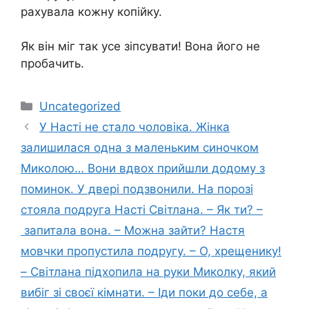
рахувала кожну копійку.
Як він міг так усе зіпсувати! Вона його не
пробачить.
Категорії
Uncategorized
У Насті не стало чоловіка. Жінка
залишилася одна з маленьким синочком
Миколою… Вони вдвох прийшли додому з
поминок. У двері подзвонили. На порозі
стояла подруга Насті Світлана. – Як ти? –
запитала вона. – Можна зайти? Настя
мовчки пропустила подругу. – О, хрещенику!
– Світлана підхопила на руки Миколку, який
вибіг зі своєї кімнати. – Іди поки до себе, а