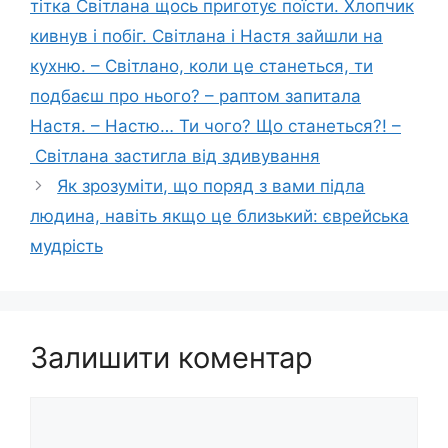
тітка Світлана щось приготує поїсти. Хлопчик
кивнув і побіг. Світлана і Настя зайшли на
кухню. – Світлано, коли це станеться, ти
подбаєш про нього? – раптом запитала
Настя. – Настю… Ти чого? Що станеться?! –
Світлана застигла від здивування
Як зрозуміти, що поряд з вами підла
людина, навіть якщо це близький: єврейська
мудрість
Залишити коментар
Коментар