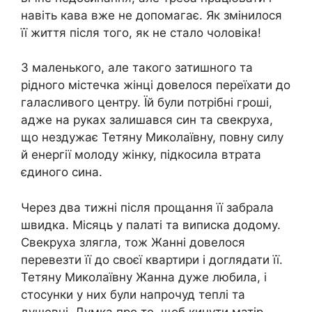
навіть кава вже не допомагає. Як змінилося
її життя після того, як не стало чоловіка!
З маленького, але такого затишного та
рідного містечка жінці довелося переїхати до
галасливого центру. Їй були потрібні гроші,
адже на руках залишався син та свекруха,
що нездужає Тетяну Миколаївну, повну силу
й енергії молоду жінку, підкосила втрата
єдиного сина.
Через два тижні після прощання її забрала
швидка. Місяць у палаті та виписка додому.
Свекруха злягла, тож Жанні довелося
перевезти її до своєї квартири і доглядати її.
Тетяну Миколаївну Жанна дуже любила, і
стосунки у них були напрочуд теплі та
душевні. Думка про те, щоб кинути матір