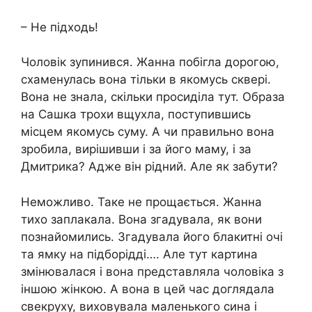
– Не підходь!
Чоловік зупинився. Жанна побігла дорогою,
схаменулась вона тільки в якомусь сквері.
Вона не знала, скільки просиділа тут. Образа
на Сашка трохи вщухла, поступившись
місцем якомусь суму. А чи правильно вона
зробила, вирішивши і за його маму, і за
Дмитрика? Адже він рідний. Але як забути?
Неможливо. Таке не прощається. Жанна
тихо заплакала. Вона згадувала, як вони
познайомились. Згадувала його блакитні очі
та ямку на підборідді…. Але тут картина
змінювалася і вона представляла чоловіка з
іншою жінкою. А вона в цей час доглядала
свекруху, виховувала маленького сина і