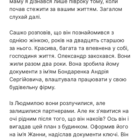
маму я дізнався лише півроку тому, коли
почав стежити за вашим життям. Загалом
слухай далі.
Сашко розповів, що він познайомився з
однією жінкою, років на двадцять старшою
за нього. Красива, багата та впевнена у собі,
господиня життя. Олександр закохався. Вони
жили разом два роки. Вона зробила йому
документи з ім’ям Бондаренка Андрія
Сергійовича, влаштувала працювати у свою
будівельну фірму.
Із Людмилою вони розлучилися, але
залишилися партнерами. Але як зʼявитися на
очі рідним після того, що він накоїв? Ось він і
вигадав цей план з будинком. Оформив його
на ім’я Жанни, надіслав документи ключі. Він