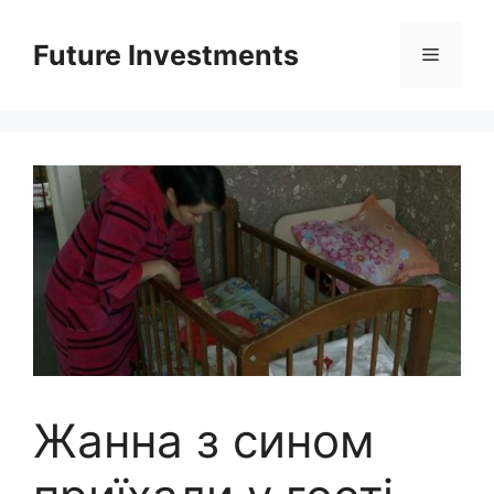
Перейти
до
Future Investments
Меню
вмісту
Жанна з сином