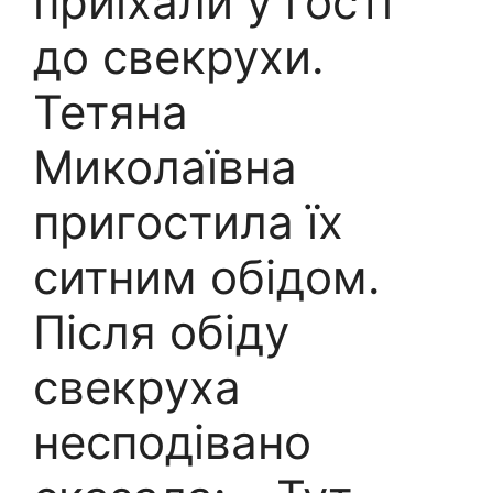
приїхали у гості
до свекрухи.
Тетяна
Миколаївна
пригостила їх
ситним обідом.
Після обіду
свекруха
несподівано