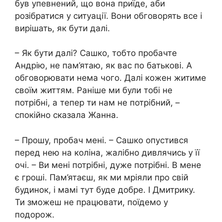
був упевнений, що вона приїде, аби
розібратися у ситуації. Вони обговорять все і
вирішать, як бути далі.
– Як бути далі? Сашко, тобто пробачте
Андрію, не пам’ятаю, як вас по батькові. А
обговорювати нема чого. Далі кожен житиме
своїм життям. Раніше ми були тобі не
потрібні, а тепер ти нам не потрібний, –
спокійно сказала Жанна.
– Прошу, пробач мені. – Сашко опустився
перед нею на коліна, жалібно дивлячись у її
очі. – Ви мені потрібні, дуже потрібні. В мене
є гроші. Пам’ятаєш, як ми мріяли про свій
будинок, і мамі тут буде добре. І Дмитрику.
Ти зможеш не працювати, поїдемо у
подорож.