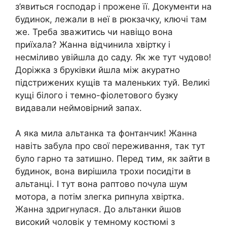
з’явиться господар і прожене її. Документи на
будинок, лежали в неї в рюкзачку, ключі там
же. Треба зважитись чи навіщо вона
приїхала? Жанна відчинила хвіртку і
несміливо увійшла до саду. Як же тут чудово!
Доріжка з бруківки йшла між акуратно
підстрижених кущів та маленьких туй. Великі
кущі білого і темно-фіолетового бузку
видавали неймовірний запах.
А яка мила альтанка та фонтанчик! Жанна
навіть забула про свої переживання, так тут
було гарно та затишно. Перед тим, як зайти в
будинок, вона вирішила трохи посидіти в
альтанці. І тут вона раптово почула шум
мотора, а потім злегка рипнула хвіртка.
Жанна здригнулася. До альтанки йшов
високий чоловік у темному костюмі з