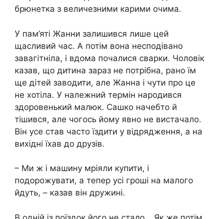
брюнетка з величезними карими очима.
У пам’яті Жанни залишився лише цей
щасливий час. А потім вона несподівано
завагітніла, і вдома почалися сварки. Чоловік
казав, що дитина зараз не потрібна, рано їм
ще дітей заводити, але Жанна і чути про це
не хотіла. У належний термін народився
здоровенький малюк. Сашко начебто й
тішився, але чогось йому явно не вистачало.
Він усе став часто їздити у відрядження, а на
вихідні їхав до друзів.
– Ми ж і машину мріяли купити, і
подорожувати, а тепер усі гроші на малого
йдуть, – казав він дружині.
В одній із поїздок його не стало… Як же потім