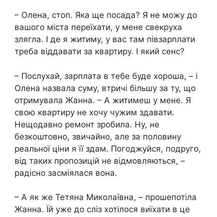
– Олена, стоп. Яка ще посада? Я не можу до
вашого міста переїхати, у мене свекруха
злягла. І де я житиму, у вас там півзарплати
треба віддавати за квартиру. І який сенс?
– Послухай, зарплата в тебе буде хороша, – і
Олена назвала суму, втричі більшу за ту, що
отримувала Жанна. – А житимеш у мене. Я
свою квартиру не хочу чужим здавати.
Нещодавно ремонт зробила. Ну, не
безкоштовно, звичайно, але за половину
реальної ціни я її здам. Погоджуйся, подруго,
від таких пропозицій не відмовляються, –
радісно засміялася вона.
– А як же Тетяна Миколаївна, – прошепотіла
Жанна. Їй уже до сліз хотілося виїхати в це