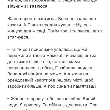
матері, без зобов’язань. Місяць-два побуду
вільними і з’явлюся.
Жанна просто застигла. Вона не знала, що
казати. А Сашко продовжував. – Ну, ось
минуло два місяці. Потім три. І ти знаєш, що я
втягнувся.
– Та ти хоч приблизно уявляєш, що ми
пережили з твоєю мамою! Ти знаєш, що за
два тижні після того, як твоя мама
попрощалася з тобою, її забрала швидка.
Вона досі відійти не може. А я живу на
орендованій квартирі в іншому місті, щоб
заробити більше. А про сина ти пам’ятаєш?
– Жанно, я прошу тебе, заспокойся. Випий
води. Я принесу. Ти обіцяла дослухати. Про