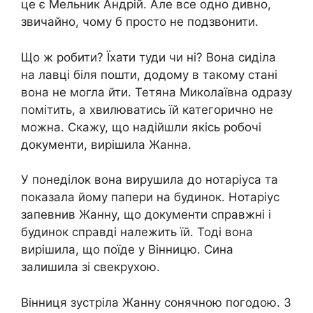
це є Мельник Андрій. Але все одно дивно,
звичайно, чому б просто не подзвонити.
Що ж робити? Їхати туди чи ні? Вона сиділа
на лавці біля пошти, додому в такому стані
вона не могла йти. Тетяна Миколаївна одразу
помітить, а хвилюватись їй категорично не
можна. Скажу, що надійшли якісь робочі
документи, вирішила Жанна.
У понеділок вона вирушила до нотаріуса та
показала йому папери на будинок. Нотаріус
запевнив Жанну, що документи справжні і
будинок справді належить їй. Тоді вона
вирішила, що поїде у Вінницю. Сина
залишила зі свекрухою.
Вінниця зустріла Жанну сонячною погодою. З