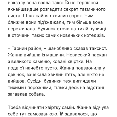
вокзалу вона взяла таксі. Їй не терпілося
якнайшвидше розгадати секрет таємничого
листа. Шлях зайняв хвилин сорок. Чим
ближче вони під’їжджали, тим більше вона
переживала. Будинок стояв на тихій вуличці
в оточенні таких самих новеньких котеджів.
– Гарний район, – шанобливо сказав таксист.
Жанна вийшла із машини. Невисокий паркан
з великого каменю, ковані хвіртки. На
подвір’ї начебто пусто. Жанна подзвонила у
дзвінок, зачекала хвилин п’ять, але ніхто не
вийшов. Сусідні будинки теж виглядали
тихими і порожніми, тільки десь на відстані
загавкав собака.
Треба відчиняти хвіртку самій. Жанна відчула
себе тут самозванкою. Їй здавалося, що