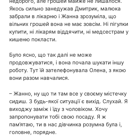
недорого, але грошей майже не лишалося.
Якось сильно занедужав Дмитрик, малюка
забрали в лікарню і Жанна зрозуміла, що
вільних грошей вона не має зовсім. Ні пігулки
купити, ні лікарям віддячити, ні медсестрам у
кишеню покласти.
Було ясно, що так далі не може
продовжуватися, і вона почала шукати іншу
роботу. Тут їй зателефонувала Олена, з якою
вони разом навчалися.
– Жанно, ну що ти там все у своєму містечку
сидиш. З будь-якої ситуації є вихід. Слухай. Я
виходжу заміж і їду з чоловіком. Хочу
запропонувати тобі свою посаду. Я ж
пам’ятаю, ти в нас дівчинка розумна була і,
головне, порядне.