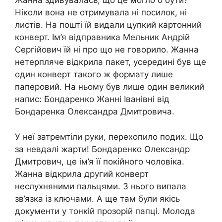
Жанна здивувалась, що це могло б бути?
Ніколи вона не отримувала ні посилок, ні
листів. На пошті їй видали цупкий картонний
конверт. Ім’я відправника Мельник Андрій
Сергійович їй ні про що не говорило. Жанна
нетерпляче відкрила пакет, усередині був ще
один конверт такого ж формату лише
паперовий. На ньому був лише один великий
напис: Бондаренко Жанні Іванівні від
Бондаренка Олександра Дмитровича.
У неї затремтіли руки, перехопило подих. Що
за невдалі жарти! Бондаренко Олександр
Дмитрович, це ім’я її покійного чоловіка.
Жанна відкрила другий конверт
неслухняними пальцями. З нього випала
зв’язка із ключами. А ще там були якісь
документи у тонкій прозорій папці. Молода