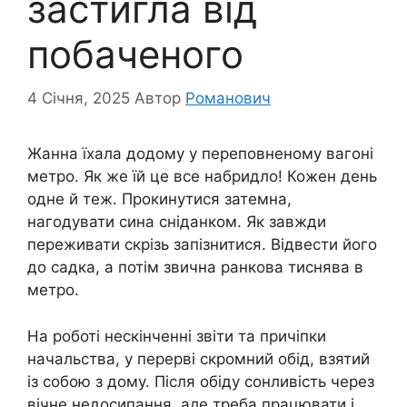
застигла від
побаченого
4 Січня, 2025
Автор
Романович
Жанна їхала додому у переповненому вагоні
метро. Як же їй це все набридло! Кожен день
одне й теж. Прокинутися затемна,
нагодувати сина сніданком. Як завжди
переживати скрізь запізнитися. Відвести його
до садка, а потім звична ранкова тиснява в
метро.
На роботі нескінченні звіти та причіпки
начальства, у перерві скромний обід, взятий
із собою з дому. Після обіду сонливість через
вічне недосипання, але треба працювати і