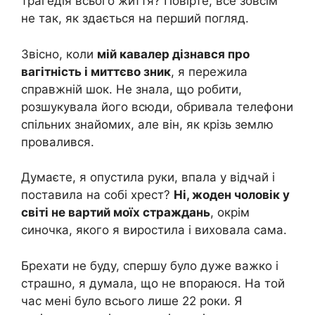
трагедія всього життя? Повірте, все зовсім
не так, як здається на перший погляд.
Звісно, коли
мій кавалер дізнався про
вагітність і миттєво зник
, я пережила
справжній шок. Не знала, що робити,
розшукувала його всюди, обривала телефони
спільних знайомих, але він, як крізь землю
провалився.
Думаєте, я опустила руки, впала у відчай і
поставила на собі хрест?
Ні, жоден чоловік у
світі не вартий моїх страждань
, окрім
синочка, якого я виростила і виховала сама.
Брехати не буду, спершу було дуже важко і
страшно, я думала, що не впораюся. На той
час мені було всього лише 22 роки. Я