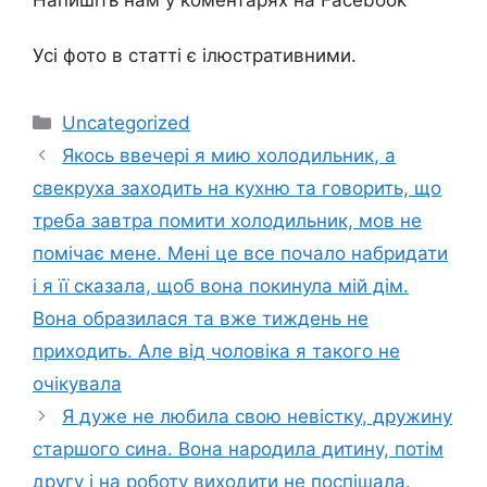
Напишіть нам у коментарях на Facebook
Усі фото в статті є ілюстративними.
Категорії
Uncategorized
Якось ввечері я мию холодильник, а
свекруха заходить на кухню та говорить, що
треба завтра помити холодильник, мов не
помічає мене. Мені це все почало набридати
і я її сказала, щоб вона покинула мій дім.
Вона образилася та вже тиждень не
приходить. Але від чоловіка я такoго не
очікувала
Я дуже не любила свою невістку, дружину
старшого сина. Вона народила дитину, потім
другу і на роботу виходити не поспішала.