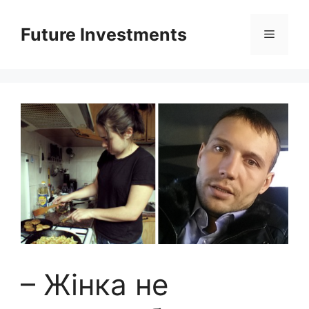
Перейти
до
Future Investments
Меню
вмісту
– Жінка не