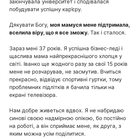
закінчувала університет і сподівалася
побудувати успішну кар’єру.
Дякувати Богу,
моя мамуся мене підтримала,
вселила віру, що я все зможу.
Так і сталося.
Зараз мені 37 років. Я успішна бізнес-леді і
щаслива мама найпрекраснішого хлопця у
світі. Іванко ще жодного разу за свої 15 років
мене не розчарував, не засмутив. Вчиться
прекрасно, відвідує спортивні гуртки, тому
проблемних підлітків я бачила тільки на
екрані телевізора.
Нам добре живеться вдвох. Я не набридаю
синові своєю надмірною опікою, бо постійно
на роботі, а він сприймає мене, як друга, з
яким можна усім поділитися.