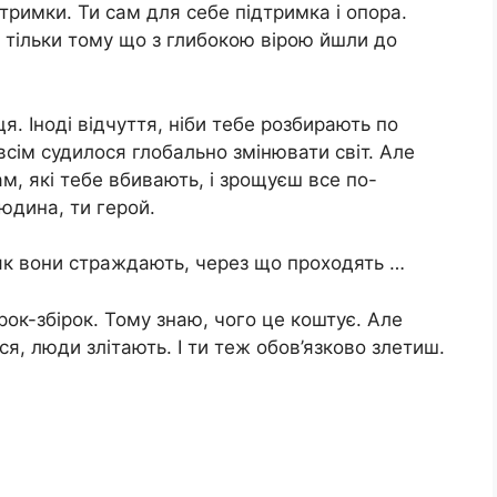
тримки. Ти сам для себе підтримка і опора.
 тільки тому що з глибокою вірою йшли до
я. Іноді відчуття, ніби тебе розбирають по
всім судилося глобально змінювати світ. Але
м, які тебе вбивають, і зрощуєш все по-
людина, ти герой.
 як вони страждають, через що проходять …
рок-збірок. Тому знаю, чого це коштує. Але
я, люди злітають. І ти теж обов’язково злетиш.