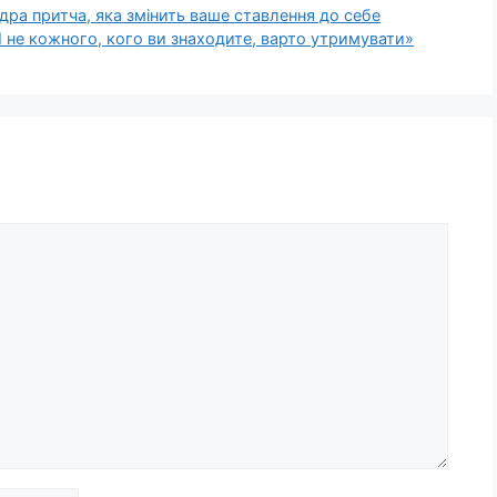
удра притча, яка змінить ваше ставлення до себе
 І не кожного, кого ви знаходите, варто утримувати»