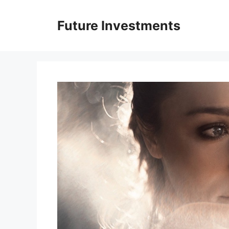
Перейти
до
Future Investments
вмісту