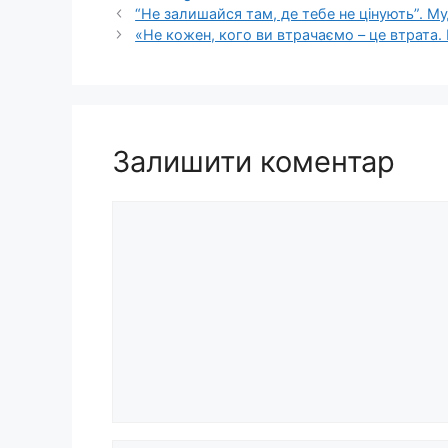
“Не залишайся там, де тебе не цінують”. М
«Не кожен, кого ви втрачаємо – це втрата.
Залишити коментар
Коментар