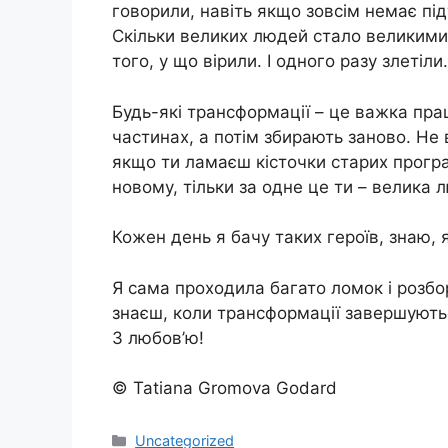
говорили, навіть якщо зовсім немає під
Скільки великих людей стало великими
того, у що вірили. І одного разу злетіли.
Будь-які трансформації – це важка прац
частинах, а потім збирають заново. Не 
якщо ти ламаєш кісточки старих програ
новому, тільки за одне це ти – велика 
Кожен день я бачу таких героїв, знаю,
Я сама проходила багато ломок і розбо
знаєш, коли трансформації завершуютьс
З любов’ю!
© Tatiana Gromova Godard
Категорії
Uncategorized