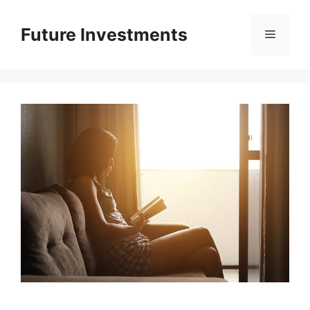
Перейти
до
Future Investments
Меню
вмісту