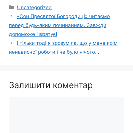
Категорії
Uncategorized
«Сон Пресвятої Богородиці» читаємо
перед будь-яким починанням. Завжди
допоможе і врятує!
І тільки тоді я зрозуміла, що у мене крім
ненависної роботи і не було нічого…
Залишити коментар
Коментар