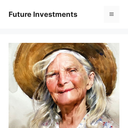
Перейти
до
Future Investments
Меню
вмісту