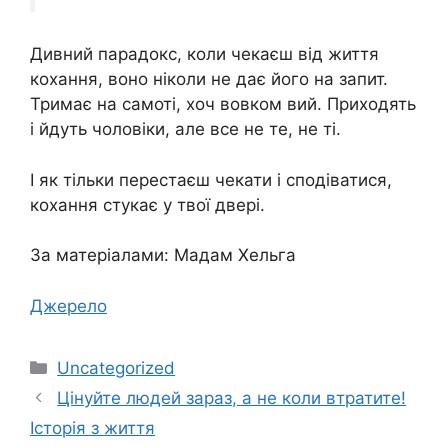
Дивний парадокс, коли чекаєш від життя
кохання, воно ніколи не дає його на запит.
Тримає на самоті, хоч вовком вий. Приходять
і йдуть чоловіки, але все не те, не ті.
І як тільки перестаєш чекати і сподіватися,
кохання стукає у твої двері.
За матеріалами: Мадам Хельга
Джерело
Категорії
Uncategorized
Цінуйте людей зараз, а не коли втратите!
Історія з життя