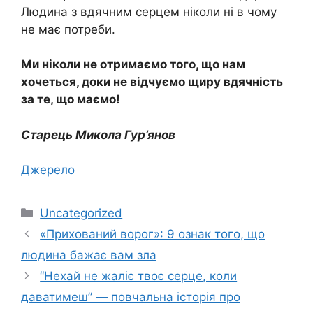
Людина з вдячним серцем ніколи ні в чому
не має потреби.
Ми ніколи не отримаємо того, що нам
хочеться, доки не відчуємо щиру вдячність
за те, що маємо!
Старець Микола Гур’янов
Джерело
Категорії
Uncategorized
«Прихований ворог»: 9 ознак того, що
людина бажає вам зла
“Нехай не жаліє твоє серце, коли
даватимеш” — повчальна історія про