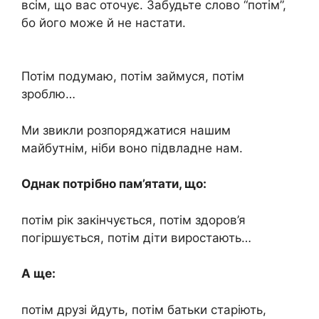
всім, що вас оточує. Забудьте слово “потім”,
бо його може й не настати.
Потім подумаю, потім займуся, потім
зроблю…
Ми звикли розпоряджатися нашим
майбутнім, ніби воно підвладне нам.
Однак потрібно пам’ятати, що:
потім рік закінчується, потім здоров’я
погіршується, потім діти виростають…
А ще:
потім друзі йдуть, потім батьки старіють,