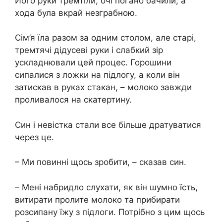
Його руки тремтіли, очі погано бачили, а
хода була вкрай незграбною.
Сім’я їла разом за одним столом, але старі,
тремтячі дідусеві руки і слабкий зір
ускладнювали цей процес. Горошини
сипалися з ложки на підлогу, а коли він
затискав в руках стакан, – молоко завжди
проливалося на скатертину.
Син і невістка стали все більше дратуватися
через це.
– Ми повинні щось зробити, – сказав син.
– Мені набридло слухати, як він шумно їсть,
витирати пролите молоко та прибирати
розсипану їжу з підлоги. Потрібно з цим щось