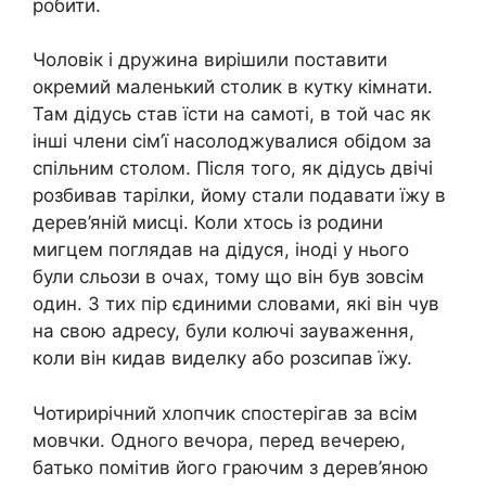
робити.
Чоловік і дружина вирішили поставити
окремий маленький столик в кутку кімнати.
Там дідусь став їсти на самоті, в той час як
інші члени сім’ї насолоджувалися обідом за
спільним столом. Після того, як дідусь двічі
розбивав тарілки, йому стали подавати їжу в
дерев’яній мисці. Коли хтось із родини
мигцем поглядав на дідуся, іноді у нього
були сльози в очах, тому що він був зовсім
один. З тих пір єдиними словами, які він чув
на свою адресу, були колючі зауваження,
коли він кидав виделку або розсипав їжу.
Чотирирічний хлопчик спостерігав за всім
мовчки. Одного вечора, перед вечерею,
батько помітив його граючим з дерев’яною