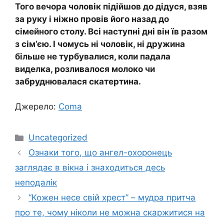
Того вечора чоловік підійшов до дідуся, взяв
за руку і ніжно провів його назад до
сімейного столу. Всі наступні дні він їв разом
з сім’єю. І чомусь ні чоловік, ні дружина
більше не турбувалися, коли падала
виделка, розливалося молоко чи
забруднювалася скатертина.
Джерело:
Coma
Категорії
Uncategorized
Ознаки того, що ангел-охоронець
заглядає в вікна і знаходиться десь
неподалік
“Кожен несе свій хрест” – мудра притча
про те, чому ніколи не можна скаржитися на