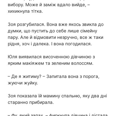
вибору. Може й заміж вдало вийде, –
хихикнула тітка.
Зоя розгубилася. Вона вже якось звикла до
думки, що пустить до себе лише сімейну
пару. Але й відмовити незручно, все ж таки
рідня, хоч і далека. І вона погодилася.
Юля виявилася височенною дівчиною з
ярким макіяжем та зеленим волоссям.
– Де я житиму? – Запитала вона з порога,
жуючи жуйку.
Зоя показала їй мамину спальню, яку два дні
старанно прибирала.
– Фу, який запах, – фиркнула дівчина і дістала