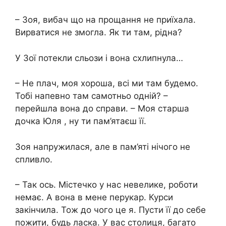
– Зоя, вибач що на прощання не приїхала.
Вирватися не змогла. Як ти там, рідна?
У Зої потекли сльози і вона схлипнула…
– Не плач, моя хороша, всі ми там будемо.
Тобі напевно там самотньо одній? –
перейшла вона до справи. – Моя старша
дочка Юля , ну ти пам’ятаєш її.
Зоя напружилася, але в пам’яті нічого не
спливло.
– Так ось. Містечко у нас невелике, роботи
немає. А вона в мене перукар. Курси
закінчила. Тож до чого це я. Пусти її до себе
пожити, будь ласка. У вас столиця, багато