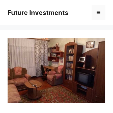
Перейти
до
Future Investments
Меню
вмісту