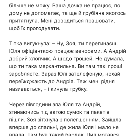
більше не можу. Ваша дочка не працює, по
дому не допомагає, та ще й грубіяна якогось
притягнула. Мені доводиться працювати,
щоб їх прогодувати.
Тітка вигукнула: – Ну, Зоя, ти перегинаєш.
Юля офіціанткою працює вечорами. А Андрій
добрий хлопчик. А щодо грошей. Не думала,
що ти така меркантильна. Ви там такі гроші
заробляєте. Зараз Юлі зателефоную, нехай
переїжджають до Андрія. Теж мені рідня
називається, – і кинула трубку.
Через півгодини зла Юля та Андрій,
згинаючись під вагою сумок та пакетів
пішли. Зоя зітхнула з полегшенням. Зайшла
вперше до спальні, де жила Юля і мало не
впала. Там був такий бардак. Пил мотався