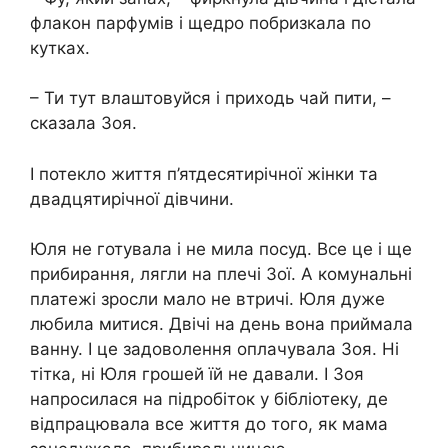
флакон парфумів і щедро побризкала по
кутках.
– Ти тут влаштовуйся і приходь чай пити, –
сказала Зоя.
І потекло життя п’ятдесятирічної жінки та
двадцятирічної дівчини.
Юля не готувала і не мила посуд. Все це і ще
прибирання, лягли на плечі Зої. А комунальні
платежі зросли мало не втричі. Юля дуже
любила митися. Двічі на день вона приймала
ванну. І це задоволення оплачувала Зоя. Ні
тітка, ні Юля грошей їй не давали. І Зоя
напросилася на підробіток у бібліотеку, де
відпрацювала все життя до того, як мама