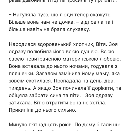
– Нагуляла пузо, шо люди тепер скажуть.
Більше вона нам не дочка, – відповіла та і
більше навіть не брала слухавку.
Народився здоровенький хлопчик, Вітя. Зоя
одразу полюбила його всією душею. Всією
своєю невитраченою материнською любовю.
Вона вставала до нього ночами, годувала з
пляшечки. Загалом замінила йому маму, яка
зовсім скотилася. Пропадала на день, два,
тиждень. А якщо Зоя починала її дорікати, та
обіцяла забрати сина та піти. І Зоя одразу
затихала. Вітю втратити вона не хотіла.
Прикипіла до нього сильно.
Минуло п’ятнадцять років. По дому бігали ще