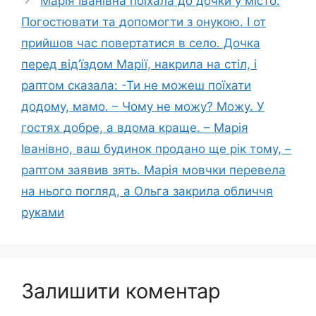
Марія Іванівна поїхала до дочки у місто.
Погостювати та допомогти з онукою. І от
прийшов час повертатися в село. Дочка
перед від’їздом Марії, накрила на стіл, і
раптом сказала: -Ти не можеш поїхати
додому, мамо. – Чому не можу? Можу. У
гостях добре, а вдома краще. – Марія
Іванівно, ваш будинок продано ще рік тому, –
раптом заявив зять. Марія мовчки перевела
на нього погляд, а Ольга закрила обличчя
руками
Залишити коментар