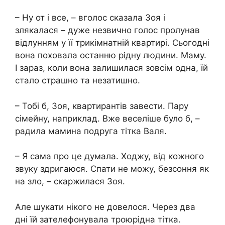
– Ну от і все, – вголос сказала Зоя і
злякалася – дуже незвично голос пролунав
відлунням у її трикімнатній квартирі. Сьогодні
вона поховала останню рідну людини. Маму.
І зараз, коли вона залишилася зовсім одна, їй
стало страшно та незатишно.
– Тобі б, Зоя, квартирантів завести. Пару
сімейну, наприклад. Вже веселіше було б, –
радила мамина подруга тітка Валя.
– Я сама про це думала. Ходжу, від кожного
звуку здригаюся. Спати не можу, безсоння як
на зло, – скаржилася Зоя.
Але шукати нікого не довелося. Через два
дні їй зателефонувала троюрідна тітка.