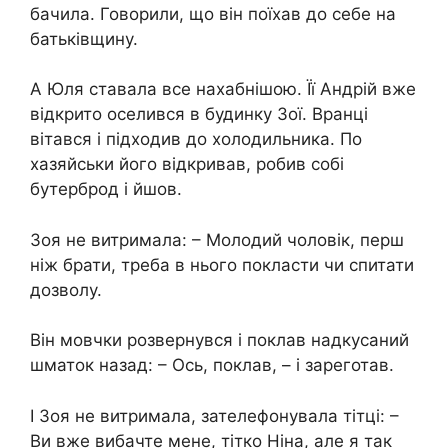
бачила. Говорили, що він поїхав до себе на
батьківщину.
А Юля ставала все нахабнішою. Її Андрій вже
відкрито оселився в будинку Зої. Вранці
вітався і підходив до холодильника. По
хазяйськи його відкривав, робив собі
бутерброд і йшов.
Зоя не витримала: – Молодий чоловік, перш
ніж брати, треба в нього покласти чи спитати
дозволу.
Він мовчки розвернувся і поклав надкусаний
шматок назад: – Ось, поклав, – і зареготав.
І Зоя не витримала, зателефонувала тітці: –
Ви вже вибачте мене, тітко Ніна, але я так