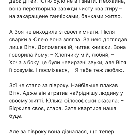
двоє дітей. Юлю було не впізнати. Неохайна,
вона перетворила завжди чисту квартиру –
на захаращене ганчірками, банками житло.
А Зоя не виходила зі своєї кімнати. Після
сварки з Юлею вона злягла. За нею доглядав
лише Вітя. Допомагав їй, читав книжки. Вона
говорила йому: – Хлопчику мій, любий, –
Хоча з боку це були невиразні звуки, але Вітя
її розумів. І посміхався, – Я тебе теж люблю.
Зої не стало за півроку. Найбільше плакав
Вітя. Адже він втратив найріднішу людину у
своєму житті. Юлька філософськи сказала: –
Віджила своє, стара. Зате квартира наша
буде.
Але за півроку вона дізналася, що тепер