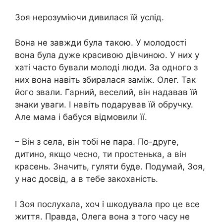
Зоя нерозуміючи дивилася їй услід.
Вона не завжди була такою. У молодості
вона була дуже красивою дівчиною. У них у
хаті часто бували молоді люди. За одного з
них вона навіть збиралася заміж. Олег. Так
його звали. Гарний, веселий, він надавав їй
знаки уваги. І навіть подарував їй обручку.
Але мама і бабуся відмовили її.
– Він з села, він тобі не пара. По-друге,
дитино, якщо чесно, ти простенька, а він
красень. Значить, гуляти буде. Подумай, Зоя,
у нас досвід, а в тебе закоханість.
І Зоя послухала, хоч і шкодувала про це все
життя. Правда, Олега вона з того часу не