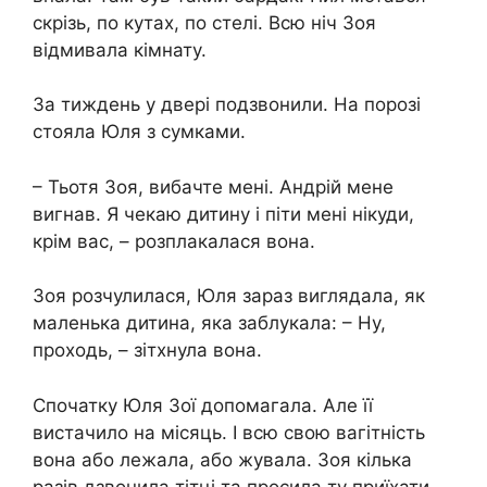
скрізь, по кутах, по стелі. Всю ніч Зоя
відмивала кімнату.
За тиждень у двері подзвонили. На порозі
стояла Юля з сумками.
– Тьотя Зоя, вибачте мені. Андрій мене
вигнав. Я чекаю дитину і піти мені нікуди,
крім вас, – розплакалася вона.
Зоя розчулилася, Юля зараз виглядала, як
маленька дитина, яка заблукала: – Ну,
проходь, – зітхнула вона.
Спочатку Юля Зої допомагала. Але її
вистачило на місяць. І всю свою вагітність
вона або лежала, або жувала. Зоя кілька
разів дзвонила тітці та просила ту приїхати.