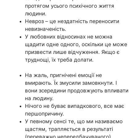
протягом усього психічного життя
людини.
Невроз – це нездатність переносити
невизначеність.
У любовних відносинах не можна
щадити одне одного, оскільки це може
призвести лише відчуження. Якщо є
труднощі, їх треба долати.
На жаль, пригнічені емоції не
вмирають. Їх змусили замовкнути. І
вони зсередини продовжують впливати
на людину.
Нічого не буває випадкового, все має
першопричину.
У певному сенсі те, що ми називаємо
щастям, трапляється в результаті
(переважно непередбачуваного)