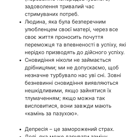
задоволення тривалий час
стримуваних потреб.
Людина, яка була безперечним
улюбленцем своєї матері, через все
своє життя проносить почуття
переможця та впевненості в успіху, які
нерідко призводять до дійсного успіху.
Сновидіння ніколи не займається
дрібницями; ми не допускаємо, щоб
незначне турбувало нас уві сні. Зовні
безневинні сновидіння виявляються
нешкідливими, якщо зайнятися їх
тлумаченням; якщо можна так
висловитися, вони завжди мають
«камінь за пазухою».
Депресія – це заморожений страх.
Долі, яка може дарувати заміну