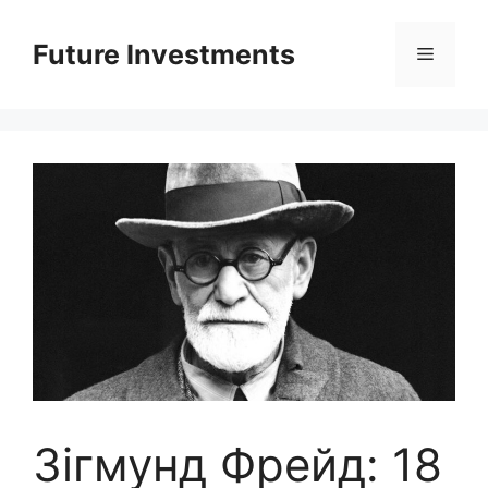
Перейти
до
Future Investments
Меню
вмісту
Зігмунд Фрейд: 18