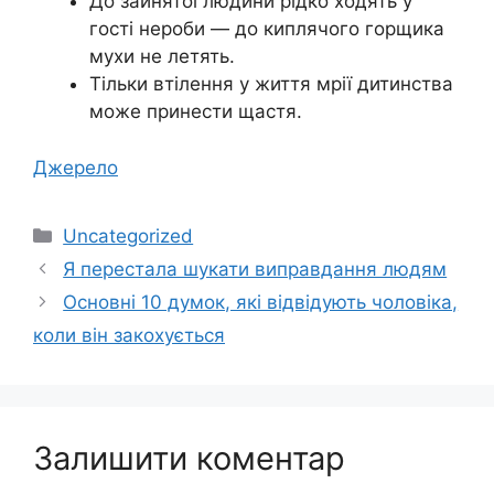
До зайнятої людини рідко ходять у
гості нероби — до киплячого горщика
мухи не летять.
Тільки втілення у життя мрії дитинства
може принести щастя.
Джерело
Категорії
Uncategorized
Я перестала шукати виправдання людям
Основні 10 думок, які відвідують чоловіка,
коли він закохується
Залишити коментар