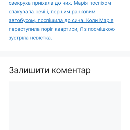
свекруха приїхала до них. Марія поспіхом
спакувала речі і, першим ранковим
автобусом, поспішила до сина. Коли Марія
переступила поріг квартири, її з посмішкою
зустріла невістка.
Залишити коментар
Коментар