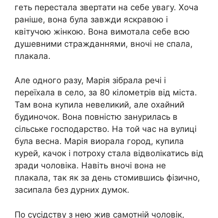
геть перестала звертати на себе увагу. Хоча
раніше, вона була завжди яскравою і
квітучою жінкою. Вона вимотала себе всю
душевними стражданнями, вночі не спала,
плакала.
Але одного разу, Марія зібрала речі і
переїхала в село, за 80 кілометрів від міста.
Там вона купила невеликий, але охайний
будиночок. Вона повністю занурилась в
сільське господарство. На той час на вулиці
була весна. Марія виорала город, купила
курей, качок і потроху стала відволікатись від
зради чоловіка. Навіть вночі вона не
плакала, так як за день стомившись фізично,
засипала без дурних думок.
По сусідству з нею жив самотній чоловік,