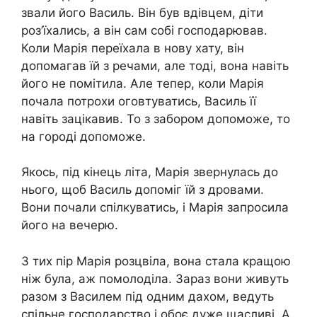
звали його Василь. Він був вдівцем, діти
роз’їхались, а він сам собі господарював.
Коли Марія переїхала в нову хату, він
допомагав їй з речами, але тоді, вона навіть
його не помітила. Але тепер, коли Марія
почала потрохи оговтуватись, Василь її
навіть зацікавив. То з забором допоможе, то
на городі допоможе.
Якось, під кінець літа, Марія звернулась до
нього, щоб Василь допоміг їй з дровами.
Вони почали спілкуватись, і Марія запросила
його на вечерю.
З тих пір Марія розцвіла, вона стала кращою
ніж була, аж помолоділа. Зараз вони живуть
разом з Василем під одним дахом, ведуть
спільне господарство і обоє дуже щасливі. А