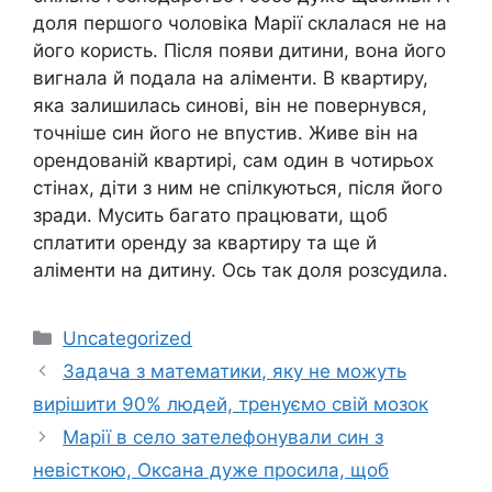
доля першого чоловіка Марії склалася не на
його користь. Після появи дитини, вона його
вигнала й подала на аліменти. В квартиру,
яка залишилась синові, він не повернувся,
точніше син його не впустив. Живе він на
орендованій квартирі, сам один в чотирьох
стінах, діти з ним не спілкуються, після його
зради. Мусить багато працювати, щоб
сплатити оренду за квартиру та ще й
аліменти на дитину. Ось так доля розсудила.
Категорії
Uncategorized
Задача з математики, яку не можуть
вирішити 90% людей, тренуємо свій мозок
Марії в село зателефонували син з
невісткою, Оксана дуже просила, щоб