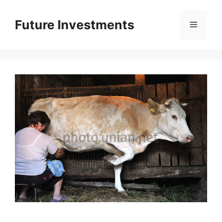
Перейти
до
Future Investments
Меню
вмісту