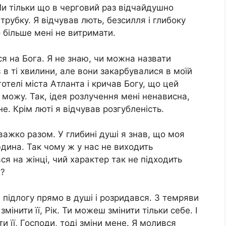
Ми тільки що в черговий раз відчайдушно
трубку. Я відчував лють, безсилля і глибоку
– більше мені не витримати.
ся на Бога. Я не знаю, чи можна назвати
 в ті хвилини, але вони закарбувалися в моїй
готелі міста Атланта і кричав Богу, що цей
 можу. Так, ідея розлучення мені ненависна,
е. Крім люті я відчував розгубленість.
 важко разом. У глибині душі я знав, що моя
дина. Так чому ж у нас не виходить
я на жінці, чий характер так не підходить
я?
а підлогу прямо в душі і розридався. З темряви
інити її, Рік. Ти можеш змінити тільки себе. І
и її, Господи, тоді зміни мене. Я молився