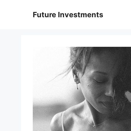
Перейти
до
Future Investments
вмісту