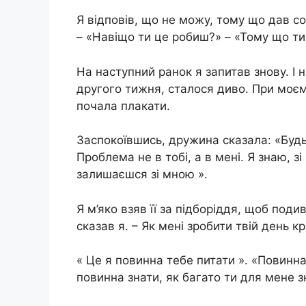
Я відповів, що не можу, тому що дав со
– «Навіщо ти це робиш?» – «Тому що ти
На наступний ранок я запитав знову. І н
другого тижня, сталося диво. При моєм
почала плакати.
Заспокоївшись, дружина сказала: «Будь
Проблема не в тобі, а в мені. Я знаю, з
залишаєшся зі мною ».
Я м’яко взяв її за підборіддя, щоб под
сказав я. – Як мені зробити твій день к
« Це я повинна тебе питати ». «Повинна,
повинна знати, як багато ти для мене з