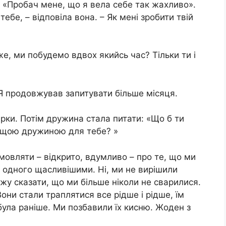
 «Пробач мене, що я вела себе так жахливо».
тебе, – відповіла вона. – Як мені зробити твій
е, ми побудемо вдвох якийсь час? Тільки ти і
 Я продовжував запитувати більше місяця.
арки. Потім дружина стала питати: «Що б ти
ращою дружиною для тебе? »
мовляти – відкрито, вдумливо – про те, що ми
е одного щасливішими. Ні, ми не вирішили
ожу сказати, що ми більше ніколи не сварилися.
они стали траплятися все рідше і рідше, їм
 була раніше. Ми позбавили їх кисню. Жоден з