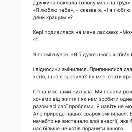
Дружина поклала голову мені на груди.
«Я люблю тебе», – сказав я. «І я люблю 
день кращим »?
Кері подивилася на мене ласкаво: «Мож
я”.
Я посміхнувся: «Я б дуже цього хотів!»
І відносини змінилися. Припинилися св
хотів, щоб я зробила? Як мені стати к
Стіна між нами рухнула. Ми почали роз
хочемо від життя і як нам зробити одн
разом всі свої проблеми. Я навіть не м
Але природа наших сварок змінилася. В
начебто не вистачало злої енергії, яка
нас більше не хотів поранити іншого.