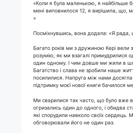
«Коли я була маленькою, я найбільше б
мені виповнилося 12, я вирішила, що, м
»
Посміхнувшись, вона додала: «Я рада, щ
Багато років ми з дружиною Кері вели з
розумію, як ми взагалі примудрилися о
один одному. І чим довше ми жили в шл
Багатство і слава не зробили наше жит
посилилися. Напруга між нами досягла
підтримку моєї нової книги бачилося ме
Ми сварилися так часто, що було вже в
огризались один до одного, і обидва с
які спорудили навколо своїх сердець. 
обговорювали його не один раз.