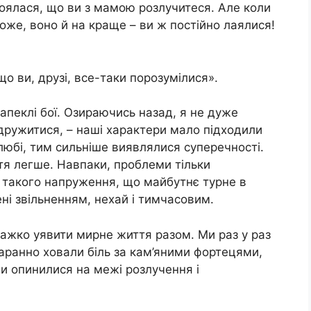
оялася, що ви з мамою розлучитеся. Але коли
оже, воно й на краще – ви ж постійно лаялися!
о ви, друзі, все-таки порозумілися».
апеклі бої. Озираючись назад, я не дуже
дружитися, – наші характери мало підходили
юбі, тим сильніше виявлялися суперечності.
тя легше. Навпаки, проблеми тільки
 такого напруження, що майбутнє турне в
ні звільненням, нехай і тимчасовим.
ажко уявити мирне життя разом. Ми раз у раз
таранно ховали біль за кам’яними фортецями,
Ми опинилися на межі розлучення і