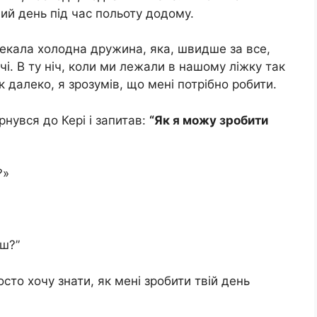
ний день під час польоту додому.
чекала холодна дружина, яка, швидше за все,
чі. В ту ніч, коли ми лежали в нашому ліжку так
к далеко, я зрозумів, що мені потрібно робити.
рнувся до Кері і запитав:
“Як я можу зробити
?»
єш?”
осто хочу знати, як мені зробити твій день