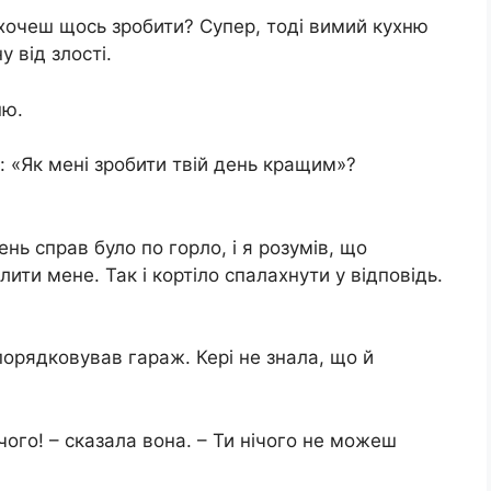
 хочеш щось зробити? Супер, тоді вимий кухню
 від злості.
ню.
: «Як мені зробити твій день кращим»?
нь справ було по горло, і я розумів, що
ти мене. Так і кортіло спалахнути у відповідь.
упорядковував гараж. Кері не знала, що й
чого! – сказала вона. – Ти нічого не можеш