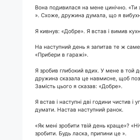
Вона подивилася на мене цинічно. «Ти
». Схоже, дружина думала, що я вибухну
Я кивнув: «Добре». Я встав і вимив кух
На наступний день я запитав те ж саме
«Прибери в гаражі».
Я зробив глибокий вдих. У мене в той де
дружина сказала це навмисне, щоб позли
Замість цього я сказав: «Добре».
Я встав і наступні дві години чистив і 
думати. Настав наступний ранок.
«Як мені зробити твій день краще»? «Ні
зробити. Будь ласка, припини це ».