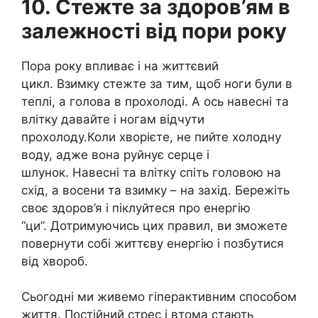
10. Стежте за здоров’ям в
залежності від пори року
Пора року впливає і на життєвий
цикл. Взимку стежте за тим, щоб ноги були в
теплі, а голова в прохолоді. А ось навесні та
влітку давайте і ногам відчути
прохолоду.Коли хворієте, не пийте холодну
воду, адже вона руйнує серце і
шлунок. Навесні та влітку спіть головою на
схід, а восени та взимку – на захід. Бережіть
своє здоров’я і піклуйтеся про енергію
“ци”. Дотримуючись цих правил, ви зможете
повернути собі життєву енергію і позбутися
від хвороб.
Сьогодні ми живемо гіперактивним способом
життя. Постійний стрес і втома стають