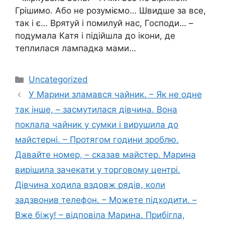
Грішимо. Або не розуміємо… Швидше за все,
так і є… Врятуй і помилуй нас, Господи… –
подумала Катя і підійшла до ікони, де
теплилася лампадка мами…
Категорії
Uncategorized
У Марини зламався чайник. – Як не одне
так інше, – засмутилася дівчина. Вона
поклала чайник у сумки і вирушила до
майстерні. – Протягом години зроблю.
Давайте номер, – сказав майстер. Марина
вирішила зачекати у торговому центрі.
Дівчина ходила вздовж рядів, коли
задзвонив телефон. – Можете підходити. –
Вже біжу! – відповіла Марина. Прибігла,