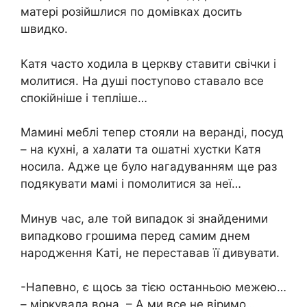
матері розійшлися по домівках досить
швидко.
Катя часто ходила в церкву ставити свічки і
молитися. На душі поступово ставало все
спокійніше і тепліше…
Мамині меблі тепер стояли на веранді, посуд
– на кухні, а халати та ошатні хустки Катя
носила. Адже це було нагадуванням ще раз
подякувати мамі і помолитися за неї…
Минув час, але той випадок зі знайденими
випадково грошима перед самим днем ​​
народження Каті, не переставав її дивувати.
-Напевно, є щось за тією останньою межею…
– міркувала вона. – А ми все не віримо…