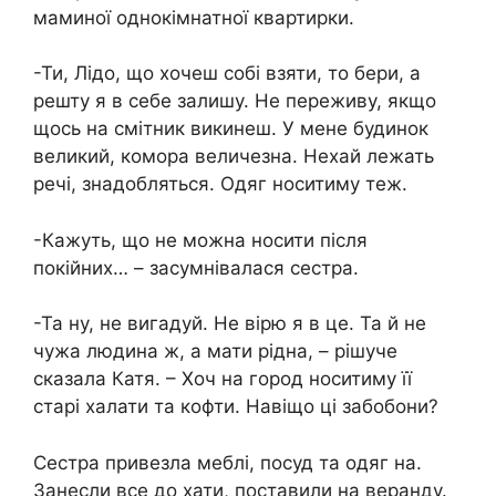
маминої однокімнатної квартирки.
-Ти, Лідо, що хочеш собі взяти, то бери, а
решту я в себе залишу. Не переживу, якщо
щось на смітник викинеш. У мене будинок
великий, комора величезна. Нехай лежать
речі, знадобляться. Одяг носитиму теж.
-Кажуть, що не можна носити після
покійних… – засумнівалася сестра.
-Та ну, не вигадуй. Не вірю я в це. Та й не
чужа людина ж, а мати рідна, – рішуче
сказала Катя. – Хоч на город носитиму її
старі халати та кофти. Навіщо ці забобони?
Сестра привезла меблі, посуд та одяг на.
Занесли все до хати, поставили на веранду.