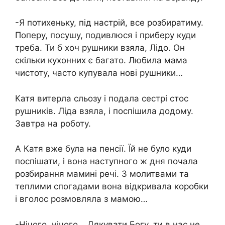
-Я потихеньку, під настрій, все розбиратиму.
Поперу, посушу, подивлюся і приберу куди
треба. Ти б хоч рушники взяла, Лідо. Он
скільки кухонних є багато. Любила мама
чистоту, часто купувала нові рушники…
Катя витерла сльозу і подала сестрі стос
рушників. Ліда взяла, і поспішила додому.
Завтра на роботу.
А Катя вже була на пенсії. Їй не було куди
поспішати, і вона наступного ж дня почала
розбирання мамині речі. З молитвами та
теплими спогадами вона відкривала коробки
і вголос розмовляла з мамою…
-Нічого, нічого… Дякувати Богу, ти в нас не