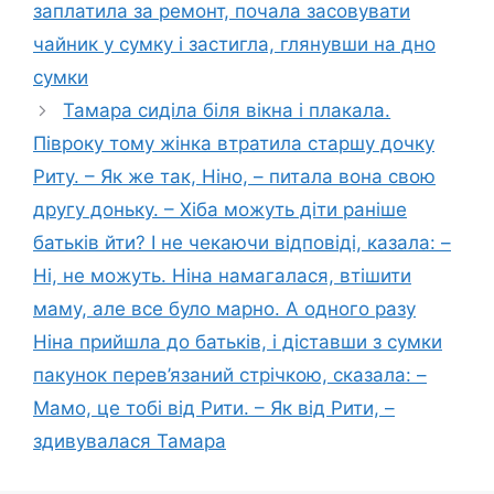
заплатила за ремонт, почала засовувати
чайник у сумку і застигла, глянувши на дно
сумки
Тамара сиділа біля вікна і плакала.
Півроку тому жінка втратила старшу дочку
Риту. – Як же так, Ніно, – питала вона свою
другу доньку. – Хіба можуть діти раніше
батьків йти? І не чекаючи відповіді, казала: –
Ні, не можуть. Ніна намагалася, втішити
маму, але все було марно. А одного разу
Ніна прийшла до батьків, і діставши з сумки
пакунок перев’язаний стрічкою, сказала: –
Мамо, це тобі від Рити. – Як від Рити, –
здивувалася Тамара