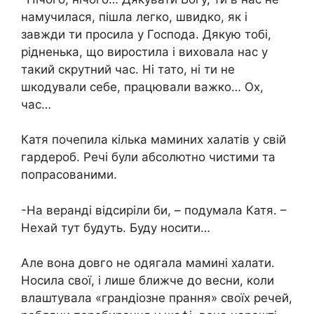
намучилася, пішла легко, швидко, як і
завжди ти просила у Господа. Дякую тобі,
рідненька, що виростила і виховала нас у
такий скрутний час. Ні тато, ні ти не
шкодували себе, працювали важко… Ох,
час…
Катя почепила кілька маминих халатів у свій
гардероб. Речі були абсолютно чистими та
попрасованими.
-На веранді відсиріли би, – подумала Катя. –
Нехай тут будуть. Буду носити…
Але вона довго не одягала мамині халати.
Носила свої, і лише ближче до весни, коли
влаштувала «грандіозне прання» своїх речей,