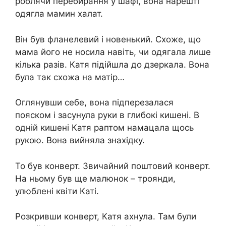
роблячи перебирання у шафі, вона нарешті
одягла мамин халат.
Він був фланелевий і новенький. Схоже, що
мама його не носила навіть, чи одягала лише
кілька разів. Катя підійшла до дзеркала. Вона
була так схожа на матір…
Оглянувши себе, вона підперезалася
пояском і засунула руки в глибокі кишені. В
одній кишені Катя раптом намацала щось
рукою. Вона вийняла знахідку.
То був конверт. Звичайний поштовий конверт.
На ньому був ще малюнок – троянди,
улюблені квіти Каті.
Розкривши конверт, Катя ахнула. Там були