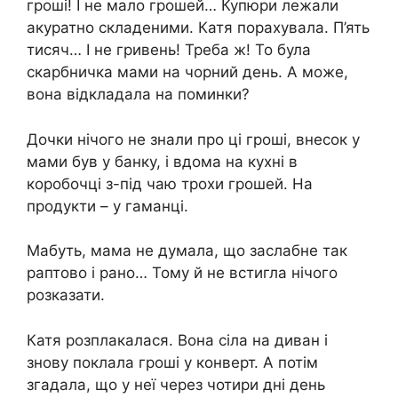
гроші! І не мало грошей… Купюри лежали
акуратно складеними. Катя порахувала. П’ять
тисяч… І не гривень! Треба ж! То була
скарбничка мами на чорний день. А може,
вона відкладала на поминки?
Дочки нічого не знали про ці гроші, внесок у
мами був у банку, і вдома на кухні в
коробочці з-під чаю трохи грошей. На
продукти – у гаманці.
Мабуть, мама не думала, що заслабне так
раптово і рано… Тому й не встигла нічого
розказати.
Катя розплакалася. Вона сіла на диван і
знову поклала гроші у конверт. А потім
згадала, що у неї через чотири дні день