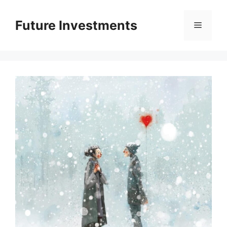
Перейти
до
Future Investments
Меню
вмісту