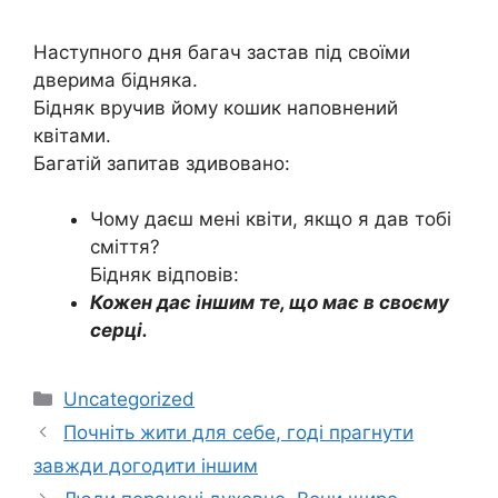
Наступного дня багач застав під своїми
дверима бідняка.
Бідняк вручив йому кошик наповнений
квітами.
Багатій запитав здивовано:
Чому даєш мені квіти, якщо я дав тобі
сміття?
Бідняк відповів:
Кожен дає іншим те, що має в своєму
серці.
Категорії
Uncategorized
Почніть жити для себе, годі прагнути
завжди догодити іншим