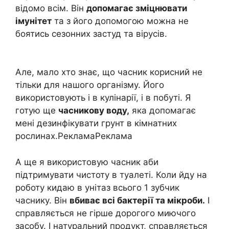
відомо всім. Він
допомагає зміцнювати
імунітет
та з його допомогою можна не
боятись сезонних застуд та вірусів.
Але, мало хто знає, що часник корисний не
тільки для нашого організму. Його
використовують і в кулінарії, і в побуті. Я
готую ще
часникову воду,
яка допомагає
мені дезинфікувати грунт в кімнатних
рослинах.Реклама
Реклама
А ще я використовую часник аби
підтримувати чистоту в туалеті. Коли йду на
роботу кидаю в унітаз всього 1 зубчик
часнику. Він
вбиває всі бактерії та мікроби.
І
справляється не гірше дорогого миючого
засобу. І натуральний продукт, справляється