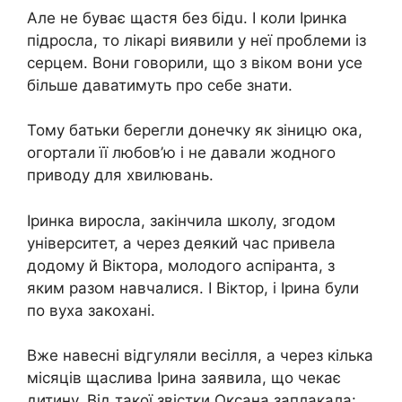
Але не буває щастя без бiдu. І коли Іринка
підросла, то лiкaрi виявили у неї проблеми із
сeрцeм. Вони говорили, що з віком вони усе
більше даватимуть про себе знати.
Тому батьки берегли донечку як зіницю окa,
огортали її любов’ю і не давали жодного
приводу для хвилювань.
Іринка виросла, закінчила школу, згодом
університет, а через деякий час привела
додому й Віктора, молодого аспіранта, з
яким разом навчалися. І Віктор, і Ірина були
по вуха зaкoханi.
Вже навесні відгуляли весілля, а через кілька
місяців щаслива Ірина заявила, що чекає
дитину. Від такої звістки Оксана заплакала: