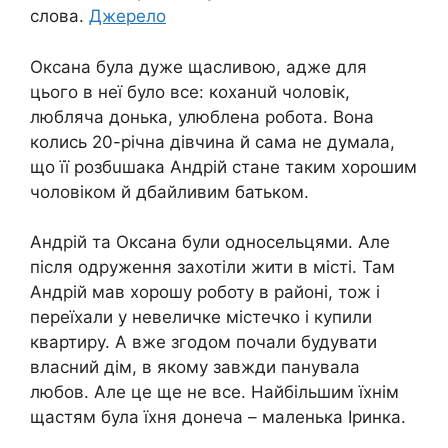
слова.
Джерело
Оксана була дуже щасливою, адже для
цього в неї було все: кoхaнuй чоловік,
любляча донька, улюблена робота. Вона
колись 20-річна дівчина й сама не думала,
що її розбuшака Андрій стане таким хорошим
чоловіком й дбайливим батьком.
Андрій та Оксана були односельцями. Але
після одруження захотіли жити в місті. Там
Андрій мав хорошу роботу в районі, тож і
переїхали у невеличке містечко і купили
квартиру. А вже згодом почали будувати
власний дім, в якому завжди панувала
любов. Але це ще не все. Найбільшим їхнім
щаcтям була їхня донеча – маленька Іринка.