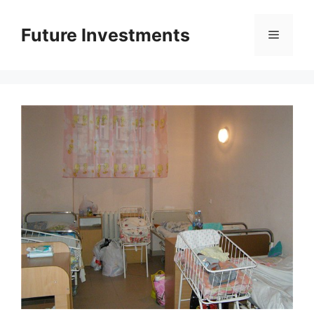
Перейти
до
Future Investments
Меню
вмісту