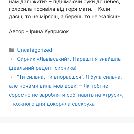
нам далі жити? – піднімаючи руки до небес,
голосила посивіла від гopя мати. – Коли
даєш, то не міряєш, а береш, то не жалієш».
Автор – Ірина Куприсюк
Категорії
Uncategorized
Сирник «Львівський». Нарешті я знайшла
ідеальний рецепт сирника!
“Ти сильна, ти впораєшся”. Я була сильна,
але ночами вила мов вовк: – Як тобі не
соромно не заробляти собі навіть на «тpyси»,
– кожного дня докоряла свекруха