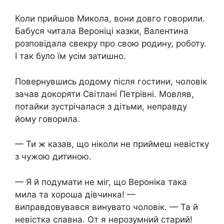
Коли прийшов Микола, вони довго говорили.
Бабуся читала Вероніці казки, Валентина
розповідала свекру про свою родину, роботу.
І так було їм усім затишно.
Повернувшись додому після гостини, чоловік
зачав докоряти Світлані Петрівні. Мовляв,
потайки зустрічалася з дітьми, неправду
йому говорила.
— Ти ж казав, що ніколи не приймеш невістку
з чужою дитиною.
— Я й подумати не міг, що Вероніка така
мила та хороша дівчинка! —
виправдовувався винувато чоловік. — Та й
невістка славна. От я нерозумний старий!