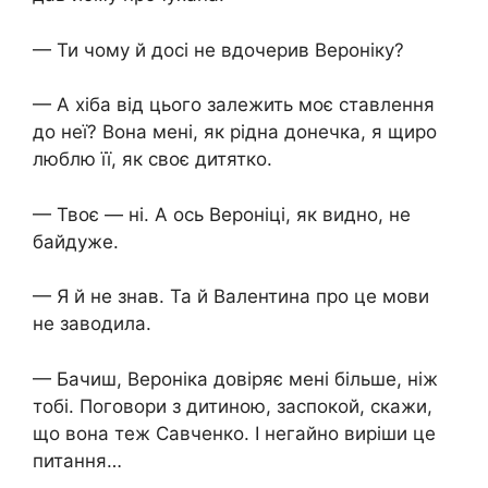
— Ти чому й досі не вдочерив Вероніку?
— А хіба від цього залежить моє ставлення
до неї? Вона мені, як рідна донечка, я щиро
люблю її, як своє дитятко.
— Твоє — ні. А ось Вероніці, як видно, не
байдуже.
— Я й не знав. Та й Валентина про це мови
не заводила.
— Бачиш, Вероніка довіряє мені більше, ніж
тобі. Поговори з дитиною, заспокой, скажи,
що вона теж Савченко. І негайно виріши це
питання…