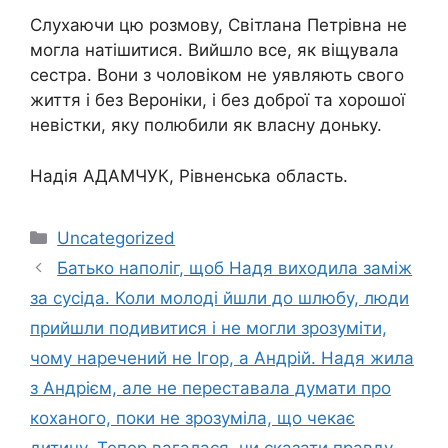
Слухаючи цю розмову, Світлана Петрівна не
могла натішитися. Вийшло все, як віщувала
сестра. Вони з чоловіком не уявляють свого
життя і без Вероніки, і без доброї та хорошої
невістки, яку полюбили як власну доньку.
Надія АДАМЧУК, Рівненська область.
Категорії
Uncategorized
Батько наполіг, щоб Надя виходила заміж
за сусіда. Коли молоді йшли до шлюбу, люди
прийшли подивитися і не могли зрозуміти,
чому наречений не Ігор, а Андрій. Надя жила
з Андрієм, але не переставала думати про
коханого, поки не зрозуміла, що чекає
дитину. Тепер вагалася, чи сказати правду