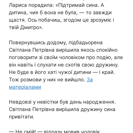
Лариса порадила: «Підтримай сина. А
дитина, чия б вона не була, — то завжди
щастя. Ось побачиш, згодом це зрозуміє і
твій Дмитро».
Повернувшись додому, підбадьорена
Світлана Петрівна вирішила якось спокійно
поговорити зі своїм чоловіком про подію, але
він навіть і слухати не схотів свою дружину.
Не буде в його хаті чужої дитини — і край.
Тож розмови у них не вийшло.
За
матеріалами
Невдовзі у невістки був день народження.
Світлана Петрівна вирішила дружину сина
привітати.
— Не смій! — відразу мовив чоловік,