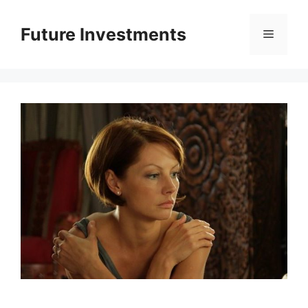
Перейти
до
Future Investments
Меню
вмісту