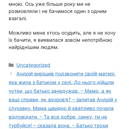
мною. Ось уже більше року ми не
розмовляли і не бачимося один з одним
взагалі.
Можливо мене хтось осудить, але я не хочу
їх бачити, я виявилася зовсім непотрібною
найріднішим людям.
Категорії
Uncategorized
Андрій вирішив подзвонити своїй матері,
яка жила з батьком у селі. До нього дійшли
чутки, що батько занедужав. – Мамо, а як
ваші справи, як здоров’я? – запитав Андрій у
слухавку. Мама швидко й квапливо почала
відповідати. – Та все добре, синку, ти не
турбуйся! – сказала вона. – Батько трохи