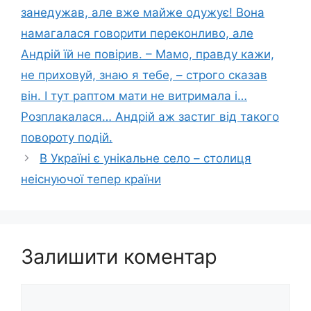
занедужав, але вже майже одужує! Вона
намагалася говорити переконливо, але
Андрій їй не повірив. – Мамо, правду кажи,
не приховуй, знаю я тебе, – строго сказав
він. І тут раптом мати не витримала і…
Розплакалася… Андрій аж застиг від такого
повороту подій.
В Україні є унікальне село – столиця
неіснуючої тепер країни
Залишити коментар
Коментар