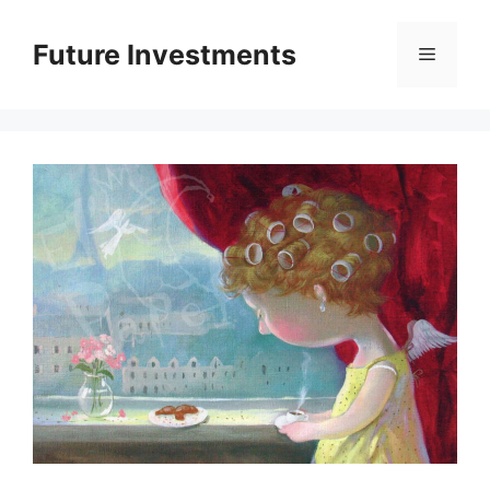
Перейти
до
Future Investments
Меню
вмісту