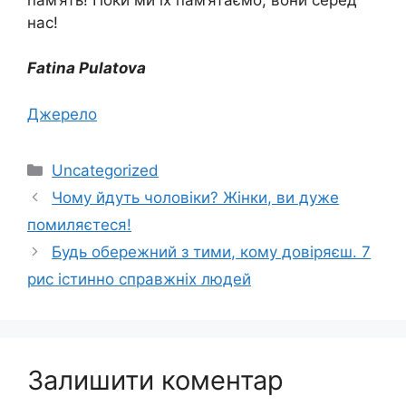
нас!
Fatina Pulatova
Джерело
Категорії
Uncategorized
Чому йдуть чоловіки? Жінки, ви дуже
помиляєтеся!
Будь обережний з тими, кому довіряєш. 7
рис істинно справжніх людей
Залишити коментар