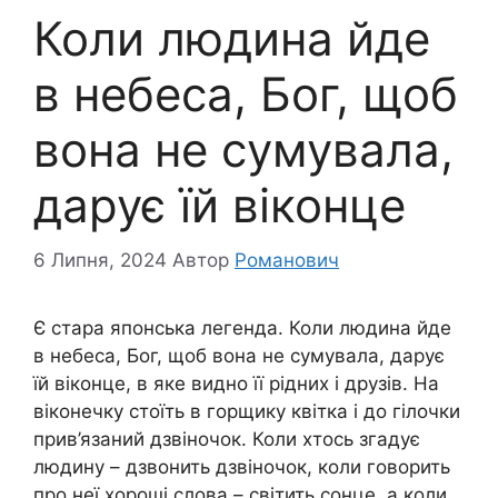
Коли людина йде
в небеса, Бог, щоб
вона не сумувала,
дарує їй віконце
6 Липня, 2024
Автор
Романович
Є стара японська легенда. Коли людина йде
в небеса, Бог, щоб вона не сумувала, дарує
їй віконце, в яке видно її рідних і друзів. На
віконечку стоїть в горщику квітка і до гілочки
прив’язаний дзвіночок. Коли хтось згадує
людину – дзвонить дзвіночок, коли говорить
про неї хороші слова – світить сонце, а коли