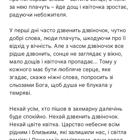
за нею плачуть – йде дощ і квіточка зростає,
радуючи небожителя.
У перші дні часто дзвенить дзвіночок, чутно
добрі слова, люди плачуть, шкодуючи про її
відхід у вічність. Але з часом дзвіночок все
рідше дзвонить, сонце не заглядає у вікно,
мало дощів і квіточка пропадає… Тому у
кожного має бути любляче серце, яке
згадає, скаже ніжні слова, попросить зі
сльозами Бога, щоб душа не блукала у
темряві.
Нехай усім, хто пішов в захмарну далечінь
буде спокійно. Нехай дзвенить дзвіночок.
Нехай цвіте квітка. Царство небесне всім
рідним і близьким, які залишили нас, і світла
пам’ять! Поки ми їх пам’ятаємо, вони серед