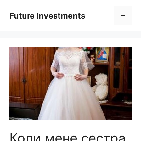
Перейти
до
Future Investments
Меню
вмісту
Коли мене сестра