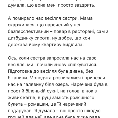
думала, що вона мені просто заздрить.
А помирало нас весілля сестри. Мама
скаржилася, що наречений у неї
безперспективний – повар в ресторані, сам з
дитбудинку сирота, ну добре, що хоч
держава йому квартиру виділила.
Ось, коли сестра запросила нас на своє
весілля, ми і почали знову спілкуватися.
Підготовка до весілля була дивна, без
біганини. Молодята розписалися і привезли
нас на галявину біля озера. Наречена була в
простій біленькій сукні, на голові вінок з
живих квітів, в руці замість розкішного
букета – ромашки, це їй наречений
подарував. Я думала – він просто шкодує
грошей для неї, але вона була дуже рада