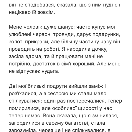
він не сподобався, сказала, що з ним нудно і
нецікаво їй зовсім.
Мене чоловік дуже шанує: часто купує мої
улюблені червоні троянди, дарує подарунки,
золоті прикраси, але більшу частину часу він
проводить на роботі. Я народила дочку,
засіла вдома, та й працювати мені не
потрібно, достаток в сім’ї хороший. Але мене
не відпускає нудьга.
Дві мої близькі подруги вийшли заміж і
роз’їхалися, а з сестрою ми стали мало
спілкуватися: один раз посперечалися, тепер
помирилися, але особливої щирості у нас
тепер немає. Вона сказала, що я змінилася,
загордилися в своєму багатстві, стала
зарозуміла, через це і не спілкувалися, я