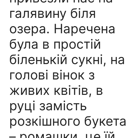
галявину біля
озера. Наречена
була в простій
біленькій сукні, на
голові вінок з
живих квітів, в
руці замість
розкішного букета
– ромашки, це їй