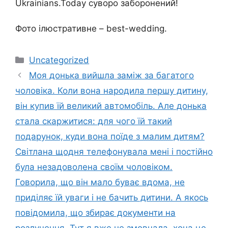
Ukrainians.Today суворо заборонений!
Фото ілюстративне – best-wedding.
Категорії
Uncategorized
Моя донька вийшла заміж за багатого
чоловіка. Коли вона народила першу дитину,
він купив їй великий автомобіль. Але донька
стала скаржитися: для чого їй такий
подарунок, куди вона поїде з малим дитям?
Світлана щодня телефонувала мені і постійно
була незадоволена своїм чоловіком.
Говорила, що він мало буває вдома, не
приділяє їй уваги і не бачить дитини. А якось
повідомила, що збирає документи на