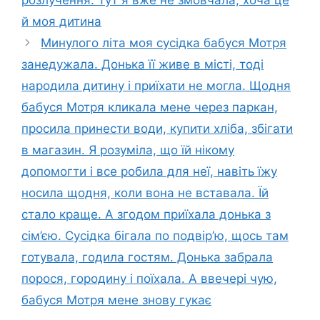
розлучення. Тут я вже не змовчала, хоча це
й моя дитина
Минулого літа моя сусідка бабуся Мотря
занедужала. Донька її живе в місті, тоді
народила дитину і приїхати не могла. Щодня
бабуся Мотря кликала мене через паркан,
просила принести води, купити хліба, збігати
в магазин. Я розуміла, що їй нікому
допомогти і все робила для неї, навіть їжу
носила щодня, коли вона не вставала. Їй
стало краще. А згодом приїхала донька з
сім’єю. Сусідка бігала по подвір’ю, щось там
готувала, годила гостям. Донька забрала
порося, городину і поїхала. А ввечері чую,
бабуся Мотря мене знову гукає