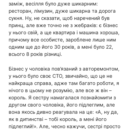
заміж, весілля було дуже шикарним:
ресторан, лімузин, дуже шикарна та дорога
сукня. Ну, не сказати, щоб наречений був
принц, але вже точно не з жебраків: є бізнес
у нього свій, а ще квартира і машина хороша,
причому все особисте, зароблене лише ним
одним ще до його 30 років, а мені було 22,
всього 8 років різниці.
Бізнес у чоловіка пов’язаний з авторемонтом,
у нього було своє СТО, звичайно, що це не
найкраща справа, адже там багато роботи, я
нічого в цьому не розумію, але все ж він –
король. Я сестру намагалася познайомити з
другом свого чоловіка, його підлеглим, але
вона якось дивно реагувала на це: «А, ну да,
як в дитинстві – тобі король, а мені його
підлеглий!». Але, чесно кажучи, сестрі просто