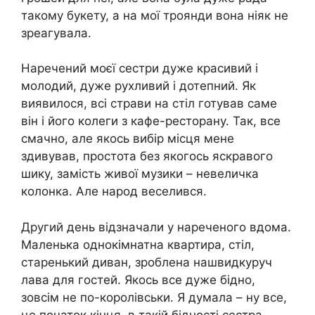
такому букету, а на мої троянди вона ніяк не
зреагувала.
Наречений моєї сестри дуже красивий і
молодий, дуже рухливий і дотепний. Як
виявилося, всі страви на стіл готував саме
він і його колеги з кафе-ресторану. Так, все
смачно, але якось вибір місця мене
здивував, простота без якогось яскравого
шику, замість живої музики – невеличка
колонка. Але народ веселився.
Другий день відзначали у нареченого вдома.
Маленька однокімнатна квартира, стіл,
старенький диван, зроблена нашвидкуруч
лава для гостей. Якось все дуже бідно,
зовсім не по-королівськи. Я думала – ну все,
це початок кінця, в такій бідності сестра