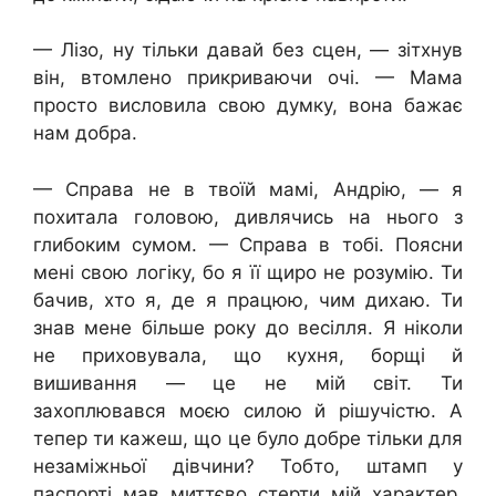
— Лізо, ну тільки давай без сцен, — зітхнув
він, втомлено прикриваючи очі. — Мама
просто висловила свою думку, вона бажає
нам добра.
— Справа не в твоїй мамі, Андрію, — я
похитала головою, дивлячись на нього з
глибоким сумом. — Справа в тобі. Поясни
мені свою логіку, бо я її щиро не розумію. Ти
бачив, хто я, де я працюю, чим дихаю. Ти
знав мене більше року до весілля. Я ніколи
не приховувала, що кухня, борщі й
вишивання — це не мій світ. Ти
захоплювався моєю силою й рішучістю. А
тепер ти кажеш, що це було добре тільки для
незаміжньої дівчини? Тобто, штамп у
паспорті мав миттєво стерти мій характер,