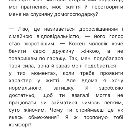
мої прагнення, моє життя й перетворити
мене на слухняну домогосподарку?
— Лізо, це називається дорослішанням і
сімейною відповідальністю, — його голос
став жорсткішим. — Кожен чоловік хоче
бачити свою дружину жінкою, а не
товаришем по гаражу. Так, мені подобалася
твоя сила, вона й зараз мені подобається —
у тих моментах, коли треба проявити
характер у житті. Але вдома я хочу
нормального, затишку. Я заробляю
достатньо, щоб ти взагалі могла не
працювати чи займатися чимось легким,
суто жіночим. Чому ти сприймаєш це як
якесь обмеження? Я ж пропоную тобі
комфорт!