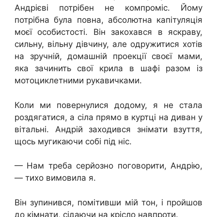
Андрієві потрібен не компроміс. Йому
потрібна була повна, абсолютна капітуляція
моєї особистості. Він закохався в яскраву,
сильну, вільну дівчину, але одружитися хотів
на зручній, домашній проекції своєї мами,
яка зачинить свої крила в шафі разом із
мотоциклетними рукавичками.
Коли ми повернулися додому, я не стала
роздягатися, а сіла прямо в куртці на диван у
вітальні. Андрій заходився знімати взуття,
щось мугикаючи собі під ніс.
— Нам треба серйозно поговорити, Андрію,
— тихо вимовила я.
Він зупинився, помітивши мій тон, і пройшов
до кімнати, сідаючи на крісло навпроти.