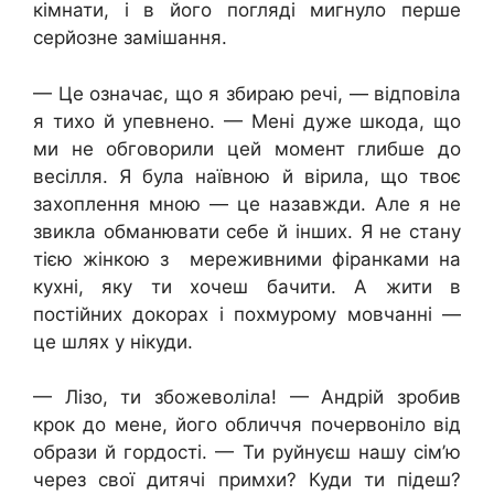
кімнати, і в його погляді мигнуло перше
серйозне замішання.
— Це означає, що я збираю речі, — відповіла
я тихо й упевнено. — Мені дуже шкода, що
ми не обговорили цей момент глибше до
весілля. Я була наївною й вірила, що твоє
захоплення мною — це назавжди. Але я не
звикла обманювати себе й інших. Я не стану
тією жінкою з мереживними фіранками на
кухні, яку ти хочеш бачити. А жити в
постійних докорах і похмурому мовчанні —
це шлях у нікуди.
— Лізо, ти збожеволіла! — Андрій зробив
крок до мене, його обличчя почервоніло від
образи й гордості. — Ти руйнуєш нашу сім’ю
через свої дитячі примхи? Куди ти підеш?