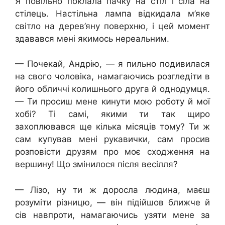
Я повільно поклала пачку на стіл і сіла на
стілець. Настільна лампа відкидала м’яке
світло на дерев’яну поверхню, і цей момент
здавався мені якимось нереальним.
— Почекай, Андрію, — я пильно подивилася
на свого чоловіка, намагаючись розгледіти в
його обличчі колишнього друга й однодумця.
— Ти просиш мене кинути мою роботу й мої
хобі? Ті самі, якими ти так щиро
захоплювався ще кілька місяців тому? Ти ж
сам купував мені рукавички, сам просив
розповісти друзям про моє сходження на
вершину! Що змінилося після весілля?
— Лізо, ну ти ж доросла людина, маєш
розуміти різницю, — він підійшов ближче й
сів навпроти, намагаючись узяти мене за