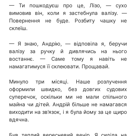
— Ти пошкодуєш про це, Лізо, — сухо
вимовив він, коли я застебнула валізу. —
Повернення не буде. Розбиту чашку не
склеїш.
— Я знаю, Андрію, — відповіла я, беручи
валізу за ручку й дивлячись на нього
востаннє. — Саме тому я навіть не
намагатимуся її склеювати. Прощавай.
Минуло три місяці. Наше розлучення
оформили швидко, без довгих судових
суперечок, оскільки ми не мали спільного
майна чи дітей. Андрій більше не намагався
виходити на зв’язок, і я була йому за це щиро
вдячна.
Був теплий вересневий вечір. Я сиділа на