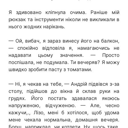
Я здивовано кліпнула очима. Раніше мій
рюкзак та інструменти ніколи не викликали в
нього жодних нарікань.
— Ой, вибач, я зараз винесу його на балкон,
— спокійно відповіла я, намагаючись не
надавати цьому значення. — Просто
поспішала, не подумала. Ти вечеряв? Я можу
швидко зробити пасту з томатами.
— Ні, я чекав на тебе, — Андрій підвівся з-за
столу, підійшов до вікна й склав руки на
грудях. Його постать здавалася якоюсь
напруженою, відчуженою. — Але, чесно
кажучи,., Лізо, мені б хотілося, щоб удома
мене чекала нормальна, домашня вечеря.
Борщ, наприклад, чи котлети. Ну, щось таке,