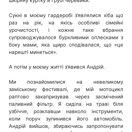
шкіряну куртку й грубі черевики.
Сукні в моєму гардеробі з’являлися хіба що
раз на рік, на якісь особливі сімейні
урочистості, і кожне таке вбрання
супроводжувалося бурхливими оплесками з
боку мами, яка щиро сподівалася, що «це
нарешті минеться».
А потім у моєму житті з’явився Андрій.
Ми познайомилися на невеликому
заміському фестивалі, де мій мотоцикл
раптово закапризував через засмічений
паливний фільтр. Я сиділа на траві біля
узбіччя, розклавши навколо інструменти,
коли поруч зупинився його автомобіль.
Андрій вийшов, збираючись запропонувати