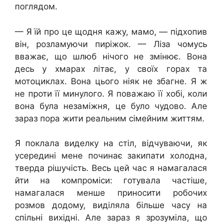
поглядом.
— Я їй про це щодня кажу, мамо, — підхопив
він, розламуючи пиріжок. — Ліза чомусь
вважає, що шлюб нічого не змінює. Вона
десь у хмарах літає, у своїх горах та
мотоциклах. Вона цього ніяк не збагне. Я ж
не проти її минулого. Я поважаю її хобі, коли
вона була незаміжня, це було чудово. Але
зараз пора жити реальним сімейним життям.
Я поклала виделку на стіл, відчуваючи, як
усередині мене починає закипати холодна,
тверда рішучість. Весь цей час я намагалася
йти на компроміси: готувала частіше,
намагалася менше приносити робочих
розмов додому, виділяла більше часу на
спільні вихідні. Але зараз я зрозуміла, що