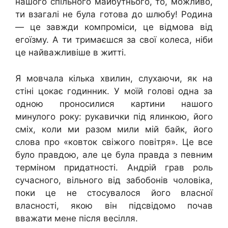
нашого спільного майбутнього, то, можливо,
ти взагалі не була готова до шлюбу! Родина
— це завжди компроміси, це відмова від
егоїзму. А ти тримаєшся за свої колеса, ніби
це найважливіше в житті.
Я мовчала кілька хвилин, слухаючи, як на
стіні цокає годинник. У моїй голові одна за
одною проносилися картини нашого
минулого року: рукавички під ялинкою, його
сміх, коли ми разом мили мій байк, його
слова про «ковток свіжого повітря». Це все
було правдою, але це була правда з певним
терміном придатності. Андрій грав роль
сучасного, вільного від забобонів чоловіка,
поки це не стосувалося його власної
власності, якою він підсвідомо почав
вважати мене після весілля.