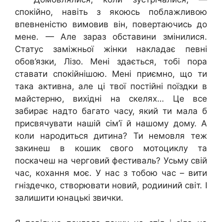
спокійно, навіть з якоюсь поблажливою
впевненістю вимовив він, повертаючись до
мене. — Але зараз обставини змінилися.
Статус заміжньої жінки накладає певні
обов’язки, Лізо. Мені здається, тобі пора
ставати спокійнішою. Мені приємно, що ти
така активна, але ці твої постійні поїздки в
майстерню, вихідні на скелях… Це все
забирає надто багато часу, який ти мала б
присвячувати нашій сім’ї й нашому дому. А
коли народиться дитина? Ти немовля теж
закинеш в кошик свого мотоциклу та
поскачеш на черговий фестиваль? Усьму свій
час, кохання моє. У нас з тобою час – вити
гніздечко, створювати новий, родииний світ. І
залишити юнацькі звички.