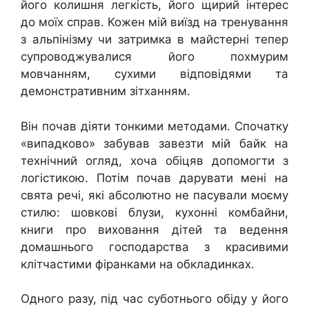
його колишня легкість, його щирий інтерес
до моїх справ. Кожен мій виїзд на тренування
з альпінізму чи затримка в майстерні тепер
супроводжувалися його похмурим
мовчанням, сухими відповідями та
демонстративним зітханням.
Він почав діяти тонкими методами. Спочатку
«випадково» забував завезти мій байк на
технічний огляд, хоча обіцяв допомогти з
логістикою. Потім почав дарувати мені на
свята речі, які абсолютно не пасували моєму
стилю: шовкові блузи, кухонні комбайни,
книги про виховання дітей та ведення
домашнього господарства з красивими
клітчастими фіранками на обкладинках.
Одного разу, під час суботнього обіду у його