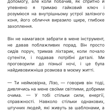
допомогу, але коли побачив, як спритно й
упевнено я тримаю гайковий ключ і
розуміюся на внутрішньому устрої залізного
коня, його обличчя виразило щире, глибоке
захоплення.
Він не намагався забрати в мене інструмент,
не давав поблажливих порад. Він просто
сидів поруч, тримав ліхтарик, коли почало
сутеніти, і подавав потрібні деталі. Ми
проговорили до пізньої ночі, і це була
найдивовижніша розмова в моєму житті.
— Ти неймовірна, Лізо, — говорив він тоді,
дивлячись на мене своїми світлими, добрими
очима. — У тобі стільки сили, енергії,
справжності. Навколо стільки однакових,
штучних людей, які живуть за шаблонами, а