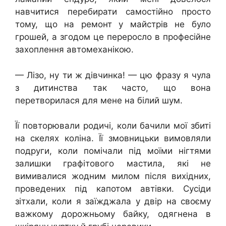
навчитися перебирати самостійно просто
тому, що на ремонт у майстрів не було
грошей, а згодом це переросло в професійне
захоплення автомеханікою.
— Лізо, ну ти ж дівчинка! — цю фразу я чула
з дитинства так часто, що вона
перетворилася для мене на білий шум.
Її повторювали родичі, коли бачили мої збиті
на скелях коліна. Її змовницьки вимовляли
подруги, коли помічали під моїми нігтями
залишки графітового мастила, які не
вимивалися жодним милом після вихідних,
проведених під капотом автівки. Сусіди
зітхали, коли я заїжджала у двір на своєму
важкому дорожньому байку, одягнена в