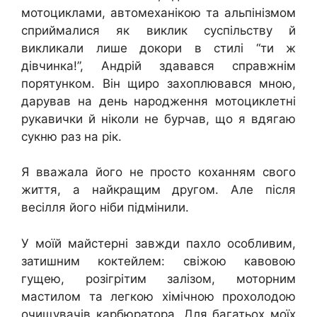
мотоциклами, автомеханікою та альпінізмом
сприймалися як виклик суспільству й
викликали лише докори в стилі “ти ж
дівчинка!”, Андрій здавався справжнім
порятунком. Він щиро захоплювався мною,
дарував на день народження мотоциклетні
рукавички й ніколи не бурчав, що я вдягаю
сукню раз на рік.
Я вважала його не просто коханням свого
життя, а найкращим другом. Але після
весілля його ніби підмінили.
У моїй майстерні завжди пахло особливим,
затишним коктейлем: свіжою кавовою
гущею, розігрітим залізом, моторним
мастилом та легкою хімічною прохолодою
очищувачів карбюратора. Для багатьох моїх