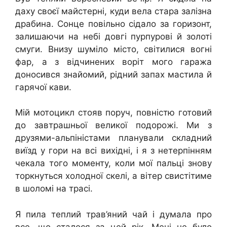
даху своєї майстерні, куди вела стара залізна
драбина. Сонце повільно сідало за горизонт,
залишаючи на небі довгі пурпурові й золоті
смуги. Внизу шуміло місто, світилися вогні
фар, а з відчинених воріт мого гаража
доносився знайомий, рідний запах мастила й
гарячої кави.
Мій мотоцикл стояв поруч, повністю готовий
до завтрашньої великої подорожі. Ми з
друзями-альпіністами планували складний
виїзд у гори на всі вихідні, і я з нетерпінням
чекала того моменту, коли мої пальці знову
торкнуться холодної скелі, а вітер свистітиме
в шоломі на трасі.
Я пила теплий трав’яний чай і думала про
все, що сталося за цей рік. Мені не було