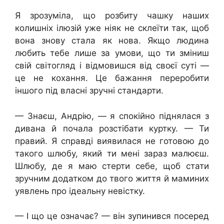
Я зрозуміла, що розбиту чашку наших
колишніх ілюзій уже ніяк не склеїти так, щоб
вона знову стала як нова. Якщо людина
любить тебе лише за умови, що ти зміниш
свій світогляд і відмовишся від своєї суті —
це не кохання. Це бажання переробити
іншого під власні зручні стандарти.
— Знаєш, Андрію, — я спокійно піднялася з
дивана й почала розстібати куртку. — Ти
правий. Я справді виявилася не готовою до
такого шлюбу, який ти мені зараз малюєш.
Шлюбу, де я маю стерти себе, щоб стати
зручним додатком до твого життя й маминих
уявлень про ідеальну невістку.
— І що це означає? — він зупинився посеред