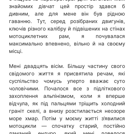
знайомих дівчат цей простір здався б
дивним, але для мене він був рідною
гаванню. Тут, серед розібраних двигунів,
ключів різного калібру й підвішених на стінах
мотоциклетних рам, я почувалася
максимально впевнено, вільно й на своєму
місці.
Мені двадцять вісім. Більшу частину свого
свідомого життя я присвятила речам, які
суспільство чомусь уперто вважає суто
чоловічими. Почалося все з підліткового
захоплення альпінізмом, коли я вперше
відчула, як під пальцями тріщить холодний
граніт скелі, а внизу розстилається неозоре
море хмар. Потім у моєму житті з’явилися
мотоцикли — спочатку старий, постійно
ламаний ендуро, який мені довелося