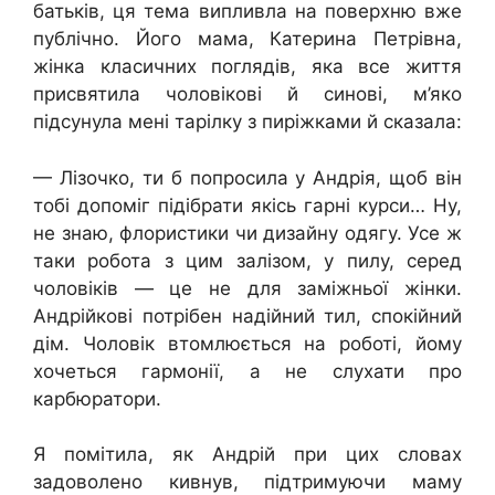
батьків, ця тема випливла на поверхню вже
публічно. Його мама, Катерина Петрівна,
жінка класичних поглядів, яка все життя
присвятила чоловікові й синові, м’яко
підсунула мені тарілку з пиріжками й сказала:
— Лізочко, ти б попросила у Андрія, щоб він
тобі допоміг підібрати якісь гарні курси… Ну,
не знаю, флористики чи дизайну одягу. Усе ж
таки робота з цим залізом, у пилу, серед
чоловіків — це не для заміжньої жінки.
Андрійкові потрібен надійний тил, спокійний
дім. Чоловік втомлюється на роботі, йому
хочеться гармонії, а не слухати про
карбюратори.
Я помітила, як Андрій при цих словах
задоволено кивнув, підтримуючи маму