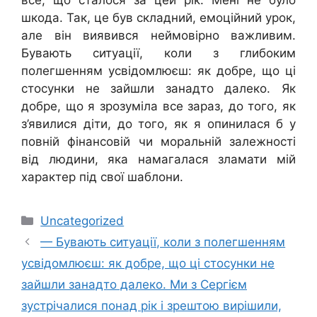
шкода. Так, це був складний, емоційний урок,
але він виявився неймовірно важливим.
Бувають ситуації, коли з глибоким
полегшенням усвідомлюєш: як добре, що ці
стосунки не зайшли занадто далеко. Як
добре, що я зрозуміла все зараз, до того, як
з’явилися діти, до того, як я опинилася б у
повній фінансовій чи моральній залежності
від людини, яка намагалася зламати мій
характер під свої шаблони.
Категорії
Uncategorized
— Бувають ситуації, коли з полегшенням
усвідомлюєш: як добре, що ці стосунки не
зайшли занадто далеко. Ми з Сергієм
зустрічалися понад рік і зрештою вирішили,