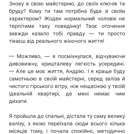
Знову в свою майстерню, до своїх ключів та
бруду? Кому ти там потрібна буде зі своїм
характером? Жоден нормальний чоловік не
терпітиме таку поведінку! Твоє оточення
завжди казало тобі правду — ти просто
тікаєш від реального жіночого життя!
— Можливо, — я посміхнулася, відчуваючи
дивовижну, кришталеву легкість усередині.
— Але це моє життя, Андрію. І я краще буду
самотньою в своїй майстерні, серед заліза й
чистого гірського вітру, ніж нещасною у твоїй
ідеальній квартирі, де мені немає чим
дихати.
Я пройшла до спальні, дістала ту саму велику
валізу, з якою переїхала сюди всього кілька
місяців тому, і почала спокійно, методично