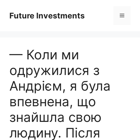
Перейти
до
Future Investments
Меню
вмісту
— Коли ми
одружилися з
Андрієм, я була
впевнена, що
знайшла свою
людину. Після