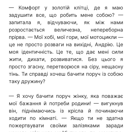
— Комфорт у золотій клітці, де я маю
задушити все, що робить мене собою? —
запитала я, відчуваючи, як між нами
розростається величезна, непереборна
прірва. — Мої хобі, мої гори, мої мотоцикли —
це не просто розваги на вихідні, Андрію. Це
моя ідентичність. Це те, що дає мені сили
жити, дихати, розвиватися. Без цього я
просто згасну, перетворюся на сіру, нещасну
тінь. Ти справді хочеш бачити поруч із собою
таку дружину?
— Я хочу бачити поруч жінку, яка поважає
мої бажання й потреби родини! — вигукнув
він, піднімаючись із крісла й починаючи
ходити по кімнаті. — Якщо ти не здатна
пожертвувати своїми залізяками заради