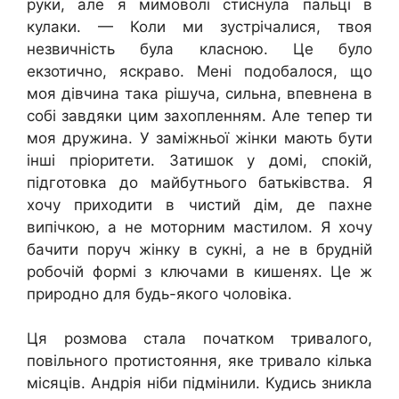
руки, але я мимоволі стиснула пальці в
кулаки. — Коли ми зустрічалися, твоя
незвичність була класною. Це було
екзотично, яскраво. Мені подобалося, що
моя дівчина така рішуча, сильна, впевнена в
собі завдяки цим захопленням. Але тепер ти
моя дружина. У заміжньої жінки мають бути
інші пріоритети. Затишок у домі, спокій,
підготовка до майбутнього батьківства. Я
хочу приходити в чистий дім, де пахне
випічкою, а не моторним мастилом. Я хочу
бачити поруч жінку в сукні, а не в брудній
робочій формі з ключами в кишенях. Це ж
природно для будь-якого чоловіка.
Ця розмова стала початком тривалого,
повільного протистояння, яке тривало кілька
місяців. Андрія ніби підмінили. Кудись зникла