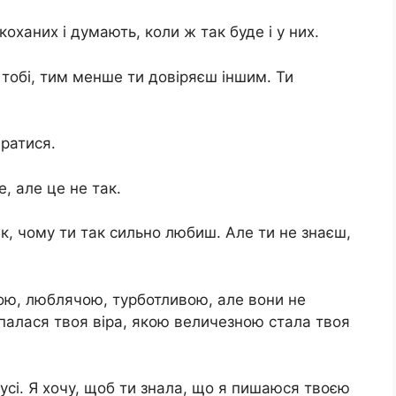
коханих і думають, коли ж так буде і у них.
тобі, тим менше ти довіряєш іншим. Ти
ратися.
, але це не так.
к, чому ти так сильно любиш. Але ти не знаєш,
ю, люблячою, турботливою, але вони не
рпалася твоя віра, якою величезною стала твоя
 усі. Я хочу, щоб ти знала, що я пишаюся твоєю