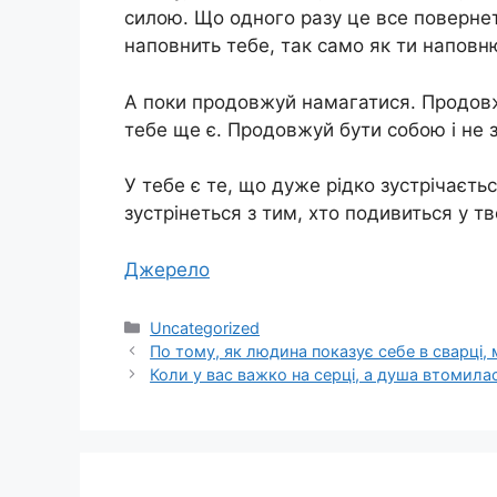
силою. Що одного разу це все повернеть
наповнить тебе, так само як ти наповн
А поки продовжуй намагатися. Продовж
тебе ще є. Продовжуй бути собою і не 
У тебе є те, що дуже рідко зустрічаєть
зустрінеться з тим, хто подивиться у тв
Джерело
Категорії
Uncategorized
По тому, як людина показує себе в сварці,
Коли у вас важко на серці, а душа втомила