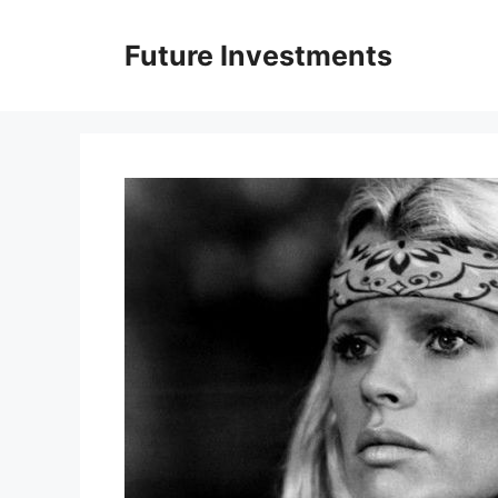
Перейти
до
Future Investments
вмісту