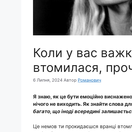
Коли у вас важк
втомилася, проч
6 Липня, 2024
Автор
Романович
Я знаю, як це бути емоційно виснажено
нічого не виходить. Як знайти слова д
багато, що іноді всередині залишаєть
Це немов ти прокидаєшся вранці втомле