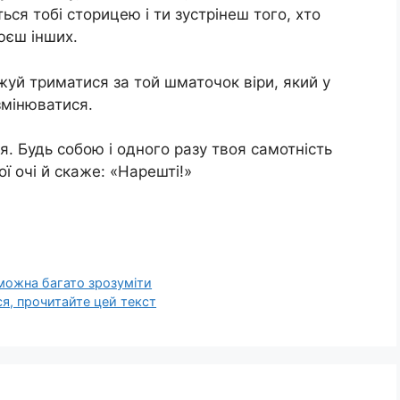
ся тобі сторицею і ти зустрінеш того, хто
юєш інших.
уй триматися за той шматочок віри, який у
змінюватися.
ся. Будь собою і одного разу твоя самотність
ої очі й скаже: «Нарешті!»
 можна багато зрозуміти
ся, прочитайте цей текст