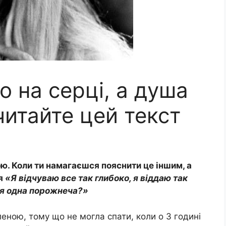
о на серці, а душа
итайте цей текст
ю. Коли ти намагаєшся пояснити це іншим, а
ля
«Я відчуваю все так глибоко, я віддаю так
ся одна порожнеча?»
ною, тому що не могла спати, коли о 3 годині