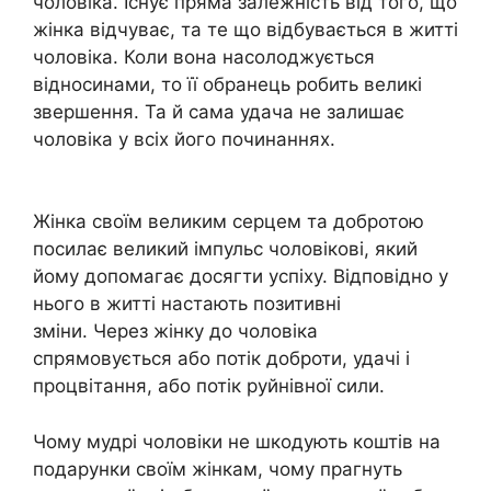
чоловіка. Існує пряма залежність від того, що
жінка відчуває, та те що відбувається в житті
чоловіка. Коли вона насолоджується
відносинами, то її обранець робить великі
звершення. Та й сама удача не залишає
чоловіка у всіх його починаннях.
Жінка своїм великим серцем та добротою
посилає великий імпульс чоловікові, який
йому допомагає досягти успіху. Відповідно у
нього в житті настають позитивні
зміни. Через жінку до чоловіка
спрямовується або потік доброти, удачі і
процвітання, або потік руйнівної сили.
Чому мудрі чоловіки не шкодують коштів на
подарунки своїм жінкам, чому прагнуть