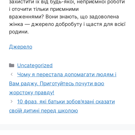
захистити їх від будь-якої, неприємної роботи
і оточити тільки приємними
враженнями? Вони знають, що задоволена
жінка — джерело добробуту і щастя для всієї
родини.
Джерело
Категорії
Uncategorized
Чому я перестала допомагати людям і
Вам раджу. Приготуйтесь почути всю
жорстоку правду!
10 фраз, які батьки зобов’язані сказати
своїй дитині перед школою