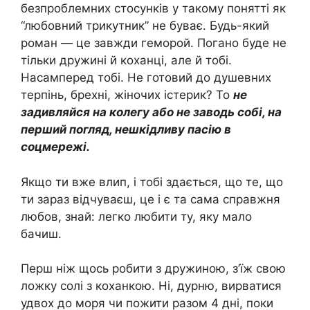
безпроблемних стосунків у такому понятті як
“любовний трикутник” не буває. Будь-який
роман — це завжди геморой. Погано буде не
тільки дружині й коханці, але й тобі.
Насамперед тобі. Не готовий до душевних
терпінь, брехні, жіночих істерик? То
не
задивляйся на колегу або не заводь собі, на
перший погляд, нешкідливу пасію в
соцмережі.
Якщо ти вже влип, і тобі здається, що те, що
ти зараз відчуваєш, це і є та сама справжня
любов, знай: легко любити ту, яку мало
бачиш.
Перш ніж щось робити з дружиною, з’їж свою
ложку солі з коханкою. Ні, дурню, вирватися
удвох до моря чи пожити разом 4 дні, поки