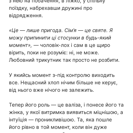
з нею на побачення, в ліжко, у спільну
поїздку, набрехавши дружині про
відрядження.
«Це — лише пригода. Сім’я — це святе. Я
можу припинити ці стосунки в будь-який
момент», —
чоловік-лох і сам в це щиро
вірить, поки не розуміє: ні, не може.
Любовний трикутник так просто не розбити.
У якийсь момент з-під контролю виходить
все. Нещасний хлоп нічим більше не керує,
від нього вже нічого не залежить.
Тепер його роль — це валіза, і понесе його та
жінка, у якої витримка виявиться міцнішою, а
інтуїція — проникливішою. Та, яка пошле
його рівно в той момент, коли він дуже