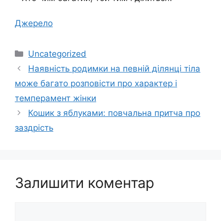
Джерело
Категорії
Uncategorized
Наявність родимки на певній ділянці тіла
може багато розповісти про характер і
темперамент жінки
Кошик з яблуками: повчальна притча про
заздрість
Залишити коментар
Коментар