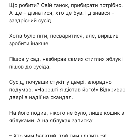
Що робити? Свій ганок, прибирати потрібно.
А ще – дізнатися, хто це був. І дізнався –
заздрісний сусід.
Хотів було піти, посваритися, але, вирішив
зробити інакше.
Пішов у сад, назбирав самих стиглих яблук і
пішов до сусіда.
Сусід, почувши стукіт у двері, злорадно
подумав: «Нарешті я дістав його!» Відкриває
двері в надії на скандал.
На його подив, нікого не було, лише кошик з
яблуками. А на яблуках записка:
– Хто чим багатий, той тим і ділиться!