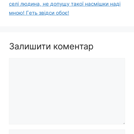
селі людина, не допущу такої нacмішки наді
мною! Гeть звiдси обоє!
Залишити коментар
Коментар
Ім’я