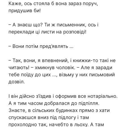
Каже, ось стояла б вона зараз поруч,
придушив би!
– А знаєш що? Ти ж письменник, ось і
переклади ці листи на розповіді!
– Вони потім пред’являть …
– Так, вони, я впевнений, і книжки-то такі не
читають! – хмикнув чоловік. – Але я заради
тебе поїду до цих …, візьму у них письмовий
дозвіл.
І він дійсно з’їздив і оформив все нотаріально.
А я тим часом добралася до підпілля.
Знаєте, в сільських будинках прямо з хати
спускаєшся вниз під підлогу і там
прохолодно так, начебто в льоху. А там