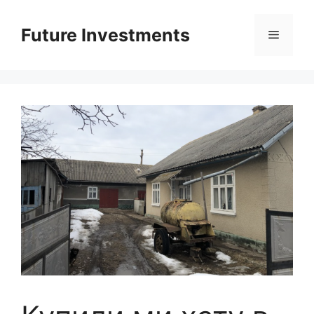
Перейти
до
Future Investments
Меню
вмісту