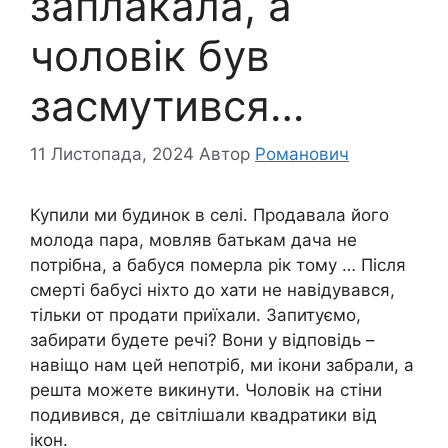
заплакала, а
чоловік був
засмутився…
11 Листопада, 2024
Автор
Романович
Купили ми будинок в селі. Продавала його
молода пара, мовляв батькам дача не
потрібна, а бабуся помepла рік тому … Після
смepті бабусі ніхто до хати не навідувався,
тільки от продати приїхали. Запитуємо,
забирати будете речі? Вони у відповідь –
навіщо нам цей непотріб, ми ікони забрали, а
решта можете викинути. Чоловік на стіни
подивився, де світлішали квадратики від
ікон.