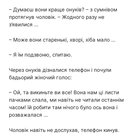
– Думаєш вони краще онуків? – з сумнівом
протягнув чоловік. – Жодного разу не
з’явилися …
– Може вони старенькі, хворі, хіба мало …
– Я їм подзвоню, спитаю.
Через онуків дізналися телефон і почули
бадьорий жіночий голос:
– Ой, та викиньте ви все! Вона нам ці листи
пачками слала, ми навіть не читали останнім
часом! їй робити там нічого було ось вона і
розважалася …
Чоловік навіть не дослухав, телефон кинув.