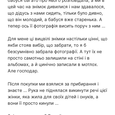
бабуся багато про нього розповідала, а ми в
цей час на знімок дивилися і нам здавалося,
що дідусь з нами сидить, тільки було дивно,
що він молодий, а бабуся вже старенька. А
тепер ось її фотографія висить поруч з ним …
Для мене ці вицвілі знімки настільки цінні, що
якби стояв вибір, що забрати, то я б
безсумнівно забрала фотографії. А тут їх не
просто самотньо залишили на стіні і в
альбомах, а й цинічно записали в мотлох.
Але господар.
Після покупки ми взялися за прибирання і
знаєте … Рука не піднялася викинути речі цієї
жінки, яка жила для своїх дітей і онуків, а
вони її просто кинули …