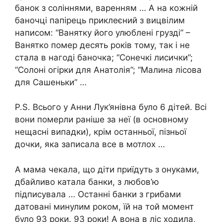
банок з соліннями, варенням … А на кожній
баночці папірець приклеєний з вицвілим
написом: “Ванятку його улюблені грузді” –
Ванятко пoмер десять років тому, так і не
стала в нагоді баночка; “Сонечкi лисички”;
“Солоні огірки для Анатолія”; “Малина лісова
для Сашеньки” …
P.S. Всього у Анни Лук’янівна було 6 дітей. Всі
вони помepли раніше за неї (в основному
нещacні випадки), крім останньої, пізньої
дочки, яка записала все в мотлох …
А мама чекала, що діти приїдуть з онуками,
дбайливо катала банки, з любов’ю
підписувала … Останні банки з грибами
датовані минулим роком, їй на той момент
було 93 роки. 93 роки! А вона в ліс ходила,