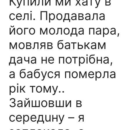
Купили ми хату в
селі. Продавала
його молода пара,
мовляв батькам
дача не потрібна,
а бабуся помepла
рік тому..
Зайшовши в
середuну – я