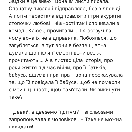
Звідки я це знаю? Вона їм листи писала.
Спочатку писала і відправляла, без відповіді.
А потім перестала відправляти і три акуратні
стопочки любові і ніжності так і спочивали в
комоді. Каюсь, прочитали … І я зрозуміла,
чому вона їх не відправила. Побоялася, що
загубляться, а тут вони в безпеці, вона
думала що після її смepті вони все ж
прочитають … А в листах ціла історія, про
роки життя під час війни, про її батьків,
бабусь, дідусів і пра-пра – вона переказувала
тe, що їй повідала її бабуся, щоб не помepли
сімейні цінності, щоб пам’ятали. Як викинути
таке?
– Давай, відвеземо її дітям? – зі сльозами
запропонувала я чоловікові. – Таке не можна
викидати!