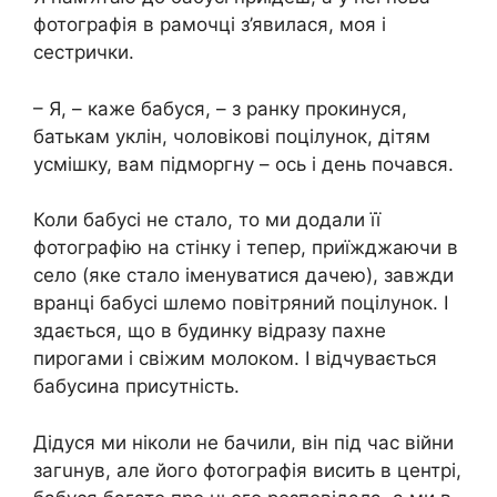
фотографія в рамочці з’явилася, моя і
сестрички.
– Я, – каже бабуся, – з ранку прокинуся,
батькам уклін, чоловікові поцілунок, дітям
усмішку, вам підморгну – ось і день почався.
Коли бабусі не стало, то ми додали її
фотографію на стінку і тепер, приїжджаючи в
село (яке стало іменуватися дачею), завжди
вранці бабусі шлемо повітряний поцілунок. І
здається, що в будинку відразу пахне
пирогами і свіжим молоком. І відчувається
бабусина присутність.
Дідуся ми ніколи не бачили, він під час вiйни
загuнув, але його фотографія висить в центрі,