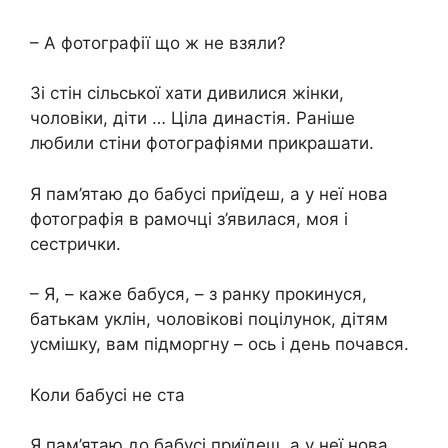
– А фотографії що ж не взяли?
Зі стін сільської хати дивилися жінки,
чоловіки, діти … Ціла династія. Раніше
любили стіни фотографіями прикрашати.
Я пам’ятаю до бабусі приїдеш, а у неї нова
фотографія в рамочці з’явилася, моя і
сестрички.
– Я, – каже бабуся, – з ранку прокинуся,
батькам уклін, чоловікові поцілунок, дітям
усмішку, вам підморгну – ось і день почався.
Коли бабусі не ста
Я пам’ятаю до бабусі приїдеш, а у неї нова