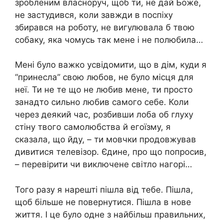
зробленим власноруч, щоб ти, не дай Боже,
не застудився, коли завжди в поспіху
збирався на роботу, не вигулювала б твою
собаку, яка чомусь так мене і не полюбила…
Мені було важко усвідомити, що в дім, куди я
“принесла” свою любов, не було місця для
неї. Ти не те що не любив мене, ти просто
занадто сильно любив самого себе. Коли
через деякий час, розбивши лоба об глуху
стіну твого самолюбства й егоїзму, я
сказала, що йду, – ти мовчки продовжував
дивитися телевізор. Єдине, про що попросив,
– перевірити чи виключене світло нагорі…
Того разу я нарешті пішла від тебе. Пішла,
щоб більше не повернутися. Пішла в нове
життя. І це було одне з найбільш правильних,