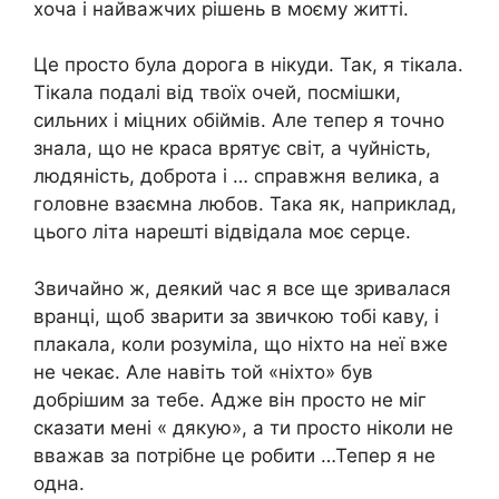
хоча і найважчих рішень в моєму житті.
Це просто була дорога в нікуди. Так, я тікала.
Тікала подалі від твоїх очей, посмішки,
сильних і міцних обіймів. Але тепер я точно
знала, що не краса врятує світ, а чуйність,
людяність, доброта і … справжня велика, а
головне взаємна любов. Така як, наприклад,
цього літа нарешті відвідала моє серце.
Звичайно ж, деякий час я все ще зривалася
вранці, щоб зварити за звичкою тобі каву, і
плакала, коли розуміла, що ніхто на неї вже
не чекає. Але навіть той «ніхто» був
добрішим за тебе. Адже він просто не міг
сказати мені « дякую», а ти просто ніколи не
вважав за потрібне це робити …Тепер я не
одна.