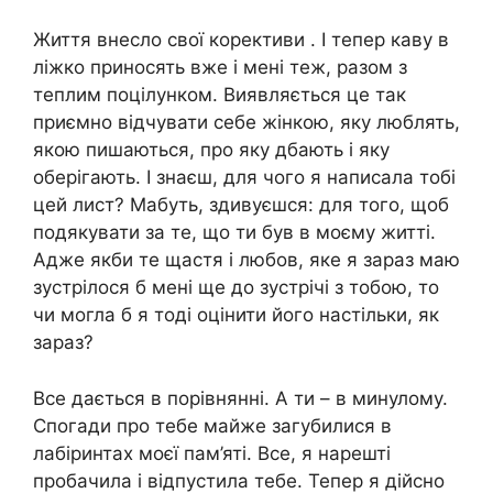
Життя внесло свої корективи . І тепер каву в
ліжко приносять вже і мені теж, разом з
теплим поцілунком. Виявляється це так
приємно відчувати себе жінкою, яку люблять,
якою пишаються, про яку дбають і яку
оберігають. І знаєш, для чого я написала тобі
цей лист? Мабуть, здивуєшся: для того, щоб
подякувати за те, що ти був в моєму житті.
Адже якби те щастя і любов, яке я зараз маю
зустрілося б мені ще до зустрічі з тобою, то
чи могла б я тоді оцінити його настільки, як
зараз?
Все дається в порівнянні. А ти – в минулому.
Спогади про тебе майже загубилися в
лабіринтах моєї пам’яті. Все, я нарешті
пробачила і відпустила тебе. Тепер я дійсно