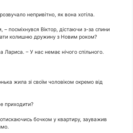
Прозвучало непривітно, як вона хотіла.
, – посміхнувся Віктор, дістаючи з-за спини
вітати колишню дружину з Новим роком?
а Лариса. – У нас немає нічого спільного.
донька жила зі своїм чоловіком окремо від
не приходити?
протискаючись бочком у квартиру, зауважив
имо.