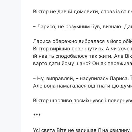
Віктор не дав їй домовити, сповз із стіл
– Ларисо, не розумним був, визнаю. Да
Лариса обережно вибралася з його обійм
Віктор вирішив повернутись. А чи хоче
їй навіть сподобалося так жити. Але Ві
варто дати йому шанс? Он як пережива
– Ну, виправляй, – насупилась Лариса. 
Але вона намагалася відігнати цю думк
Віктор щасливо посміхнувся і повернув
***
Усі свята Вітя не залишав її на хвилин