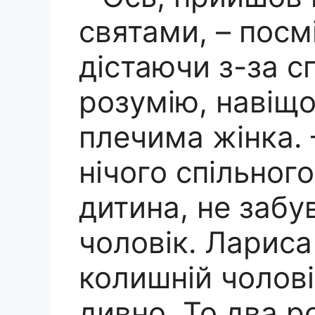
святами, – посм
дістаючи з-за сп
розумію, навіщо
плечима жінка. 
нічого спільного
дитина, не забу
чоловік. Ларис
колишній чолов
дивно. То два р