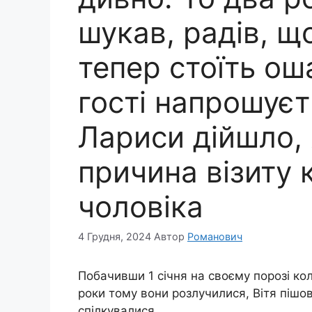
шукав, радів, щ
тепер стоїть ош
гості напрошуєт
Лариси дійшло,
причина візиту
чоловіка
4 Грудня, 2024
Автор
Романович
Побачивши 1 січня на своєму порозі ко
роки тому вони розлучилися, Вітя пішов 
спілкувалися.