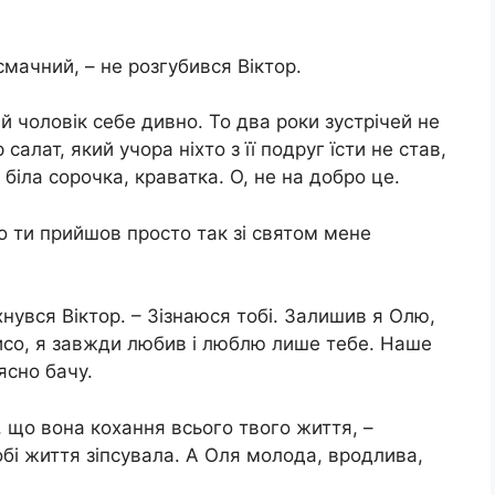
смачний, – не розгубився Віктор.
 чоловік себе дивно. То два роки зустрічей не
салат, який учора ніхто з її подруг їсти не став,
біла сорочка, краватка. О, не на добро це.
що ти прийшов просто так зі святом мене
хнувся Віктор. – Зізнаюся тобі. Залишив я Олю,
со, я завжди любив і люблю лише тебе. Наше
ясно бачу.
 що вона кохання всього твого життя, –
обі життя зіпсувала. А Оля молода, вродлива,