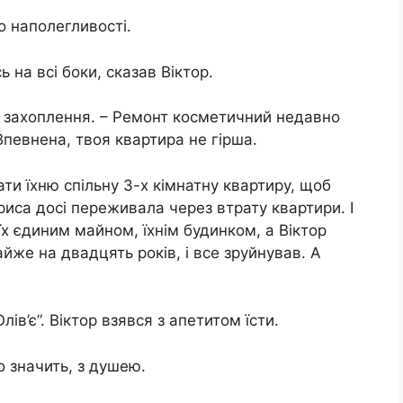
о наполегливості.
 на всі боки, сказав Віктор.
о захоплення. – Ремонт косметичний недавно
певнена, твоя квартира не гірша.
ти їхню спільну 3-х кімнатну квартиру, щоб
риса досі переживала через втрату квартири. І
їх єдиним майном, їхнім будинком, а Віктор
йже на двадцять років, і все зруйнував. А
ів’є”. Віктор взявся з апетитом їсти.
о значить, з душею.