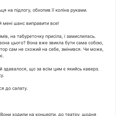
ьця на підлогу, обхопив її коліна руками.
й мені шанс виправити все!
ів, на табуреточку присіла, і замислилась.
 вона цього? Вона вже звикла бути сама собою,
ктор сам не схожий на себе, змінився. Чи може,
є.
Їй здавалося, що за всім цим є якийсь каверз.
у.
ся до салату.
у. Вони ходили на концерти, до театру, щодня