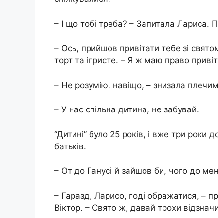
– І що тобі треба? – Запитала Лариса. 
– Ось, прийшов привітати тебе зі святом
торт та ігристе. – Я ж маю право при
– Не розумію, навіщо, – знизала плечим
– У нас спільна дитина, не забувай.
“Дитині” було 25 років, і вже три роки 
батьків.
– От до Ганусі й зайшов би, чого до ме
– Гаразд, Ларисо, годі ображатися, – 
Віктор. – Свято ж, давай трохи відзнач