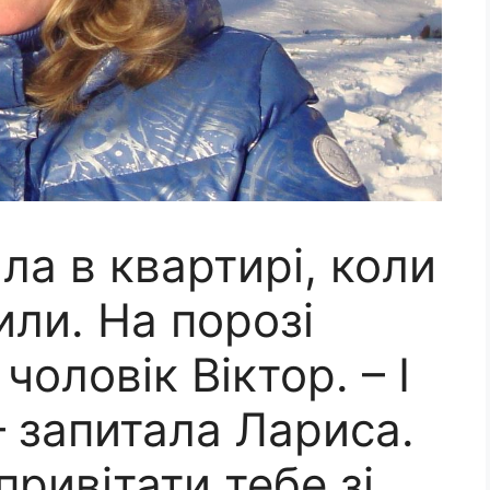
а в квартирі, коли
или. На порозі
чоловік Віктор. – І
– запитала Лариса.
привітати тебе зі