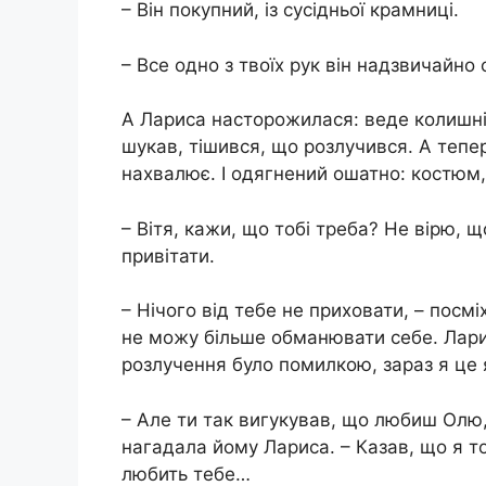
– Він покупний, із сусідньої крамниці.
– Все одно з твоїх рук він надзвичайно 
А Лариса насторожилася: веде колишній
шукав, тішився, що розлучився. А тепер 
нахвалює. І одягнений ошатно: костюм, 
– Вітя, кажи, що тобі треба? Не вірю, 
привітати.
– Нічого від тебе не приховати, – посмі
не можу більше обманювати себе. Лари
розлучення було помилкою, зараз я це 
– Але ти так вигукував, що любиш Олю,
нагадала йому Лариса. – Казав, що я т
любить тебе…