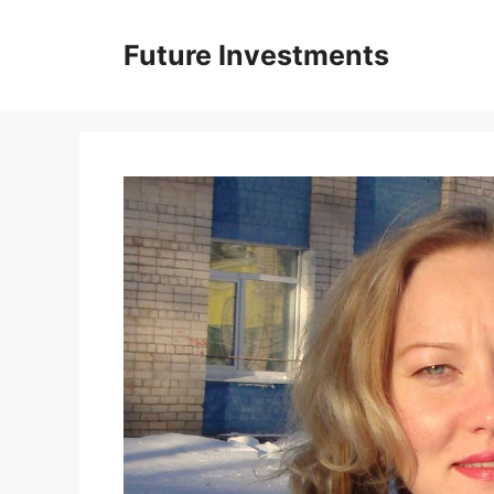
Перейти
до
Future Investments
вмісту