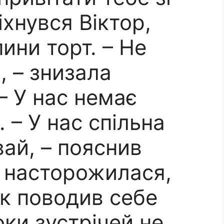
іхнувся Віктор,
ини торт. – Не
, – знизала
– У нас немає
. – У нас спільна
вай, – пояснив
а насторожилася,
ік поводив себе
оки зустрічей не