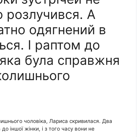
о розлучився. А
атно одягнений в
ься. І раптом до
 яка була справжня
 колишнього
лишнього чоловіка, Лариса скривилася. Два
до іншої жінки, і з того часу вони не