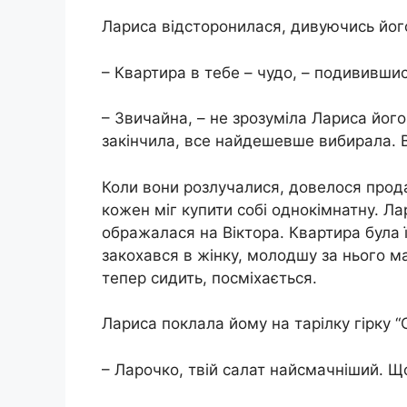
Лариса відсторонилася, дивуючись йог
– Квартира в тебе – чудо, – подивившись
– Звичайна, – не зрозуміла Лариса йог
закінчила, все найдешевше вибирала. В
Коли вони розлучалися, довелося прода
кожен міг купити собі однокімнатну. Ла
ображалася на Віктора. Квартира була 
закохався в жінку, молодшу за нього ма
тепер сидить, посміхається.
Лариса поклала йому на тарілку гірку “Ол
– Ларочко, твій салат найсмачніший. Щ