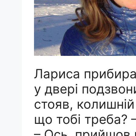
Лариса прибирал
у двері подзвон
стояв, колишній 
що тобі треба? 
– Ось, прийшов 