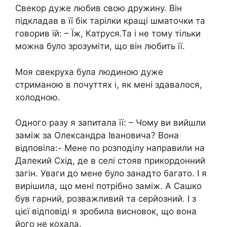
Свекор дуже любив свою дружину. Він
підкладав в її бік тарілки кращі шматочки та
говорив їй: – Їж, Катруся.Та і не тому тільки
можна було зрозуміти, що він любить її.
Моя свекруха була людиною дуже
стриманою в почуттях і, як мені здавалося,
холодною.
Одного разу я запитала її: – Чому ви вийшли
заміж за Олександра Івановича? Вона
відповіла:- Мене по розподілу направили на
Далекий Схід, де в селі стояв прикордонний
загін. Уваги до мене було занадто багато. І я
вирішила, що мені потрібно заміж. А Сашко
був гарний, розважливий та серйозний. І з
цієї відповіді я зробила висновок, що вона
його не кохала.