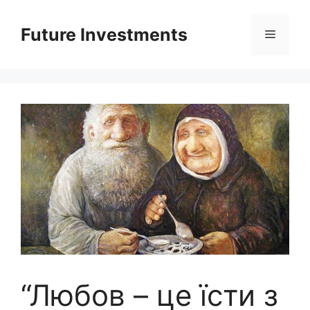
Перейти
до
Future Investments
Меню
вмісту
“Любов – це їсти з