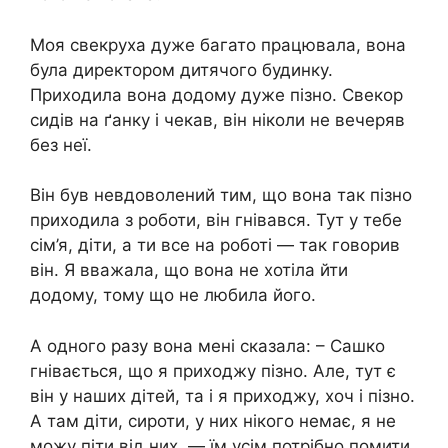
Моя свекруха дуже багато працювала, вона
була директором дитячого будинку.
Приходила вона додому дуже пізно. Свекор
сидів на ґанку і чекав, він ніколи не вечеряв
без неї.
Він був невдоволений тим, що вона так пізно
приходила з роботи, він гнівався. Тут у тебе
сім’я, діти, а ти все на роботі — так говорив
він. Я вважала, що вона не хотіла йти
додому, тому що не любила його.
А одного разу вона мені сказала: – Сашко
гнівається, що я приходжу пізно. Але, тут є
він у наших дітей, та і я приходжу, хоч і пізно.
А там діти, сироти, у них нікого немає, я не
можу піти від них, — їм усім потрібно помити