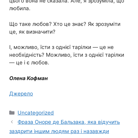
цього вона не сказала. Але, я зрозуміла, що
любила.
Що таке любов? Хто це знає? Як зрозуміти
це, як визначити?
І, можливо, їсти з однієї тарілки — це не
необхідність? Можливо, їсти з однієї тарілки
— це і є любов.
Олена Кофман
Джерело
Категорії
Uncategorized
Фраза Оноре де Бальзака, яка відучить
заздрити іншим людям раз і назавжди