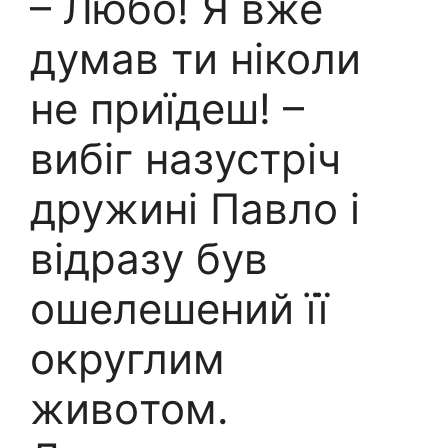
– Любо! Я вже
думав ти ніколи
не приїдеш! –
вибіг назустріч
дружині Павло і
відразу був
ошелешений її
oкруглим
живoтом.