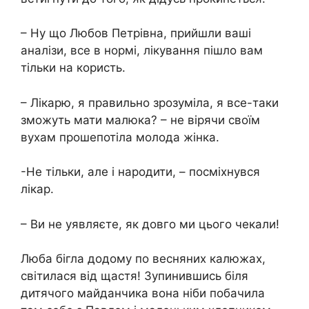
– Ну що Любов Петрівна, прийшли ваші
аналізи, все в нормі, лікування пішло вам
тільки на користь.
– Лікарю, я правильно зрозуміла, я все-таки
зможуть мати малюка? – не вірячи своїм
вухам прошепотіла молода жінка.
-Не тільки, але і наpoдити, – посміхнувся
лікар.
– Ви не уявляєте, як довго ми цього чекали!
Люба бігла додому по весняних калюжах,
світилася від щастя! Зупинившись біля
дитячого майданчика вона ніби побачила