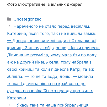
Фото ілюстративне, з вільних джерел.
Категорії
Uncategorized
Нареченого не стало перед весіллям.
Катерина, після того, так і не вийшла заміж.
— Донцю, принеси мені води зі Степанкової
криниці. Заплачу тобі, донцю, тільки принеси.
Дівчина не розуміла, чому мала йти по воду
аж на другий кінець села, тому набрала зі
своєї криниці та коли піднесла Катрі, та аж
зблідла. — То не та вода, доню, — мовила
жінка. І дівчина пішла на край села, де
сусідка розповіла їй всю правду про життя
Катерини
– Якась така та наша прибиральниця