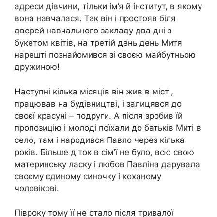
адреси дівчини, тільки ім’я й інститут, в якому
вона навчалася. Так він і простояв біля
дверей навчального закладу два дні з
букетом квітів, на третій день день Митя
нарешті познайомився зі своєю майбутньою
дружиною!
Наступні кілька місяців він жив в місті,
працював на будівництві, і залицявся до
своєї красуні – подруги. А після зробив їй
пропозицію і молоді поїхали до батьків Миті в
село, там і народився Павло через кілька
років. Більше діток в сім’ї не було, всю свою
материнську ласку і любов Павліна дарувала
своєму єдиному синочку і коханому
чоловікові.
Півроку тому її не стало після тривалої