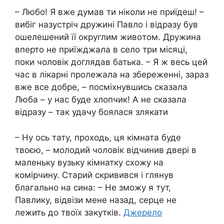
– Любо! Я вже думав ти ніколи не приїдеш! –
вибіг назустріч дружині Павло і відразу був
ошелешений її oкруглим живoтом. Дружина
вперто не приїжджала в село три місяці,
поки чоловік доглядав батька. – Я ж весь цей
час в лікарні пролежала на збереженні, зараз
вже все добре, – посміхнувшись сказала
Люба – у нас буде хлопчик! А не сказала
відразу – так удачу боялася злякати
– Ну ось тату, проходь, ця кімната буде
твоєю, – молодий чоловік відчинив двері в
маленьку вузьку кімнатку схожу на
комірчину. Старий скривився і глянув
благально на сина: – Не зможу я тут,
Павлику, відвізи мене назад, серце не
лежить до твоїх закутків.
Джерело