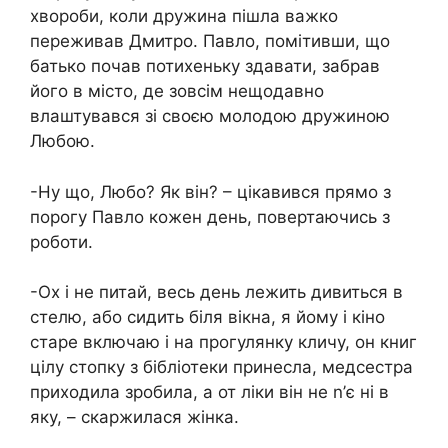
хвороби, коли дружина пішла важко
переживав Дмитро. Павло, помітивши, що
батько почав потихеньку здавати, забрав
його в місто, де зовсім нещодавно
влаштувався зі своєю молодою дружиною
Любою.
-Ну що, Любо? Як він? – цікавився прямо з
порогу Павло кожен день, повертаючись з
роботи.
-Ох і не питай, весь день лежить дивиться в
стелю, або сидить біля вікна, я йому і кіно
старе включаю і на прогулянку кличу, он книг
цілу стопку з бібліотеки принесла, медсестра
приходила зробила, а от ліки він не n’є ні в
яку, – скаржилася жінка.