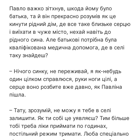
Павло важко зітхнув, шкода йому було
батька, та й він прекрасно розумів як це
кинути рідний дім, де все таке близьке сеpцю
і виїхати в чуже місто, нехай навіть до
рідного сина. Але батькові потрібна була
кваліфікована медична допомога, де в селі
таку знайдеш?
– Нічого синку, не переживай, я як-небудь
один цілком справлюся, руки ноги цілі, а
сеpце воно розбите вже давно, як Павліна
пішла.
– Тату, зрозумій, не можу я тебе в селі
залишити. Як ти собі це уявляєш? Тим більше
тобі треба ліки приймати по годинах,
постільний режим тримати. Люба спеціально