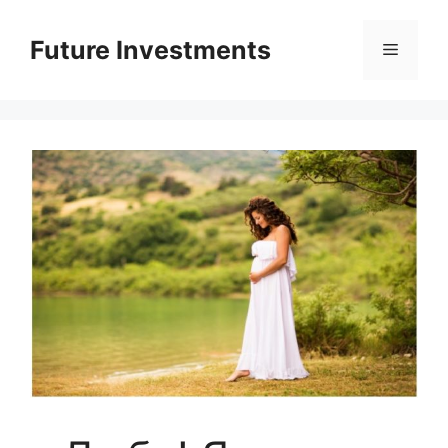
Перейти
до
Future Investments
Меню
вмісту