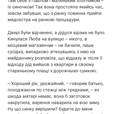
там себе з Павлом і маленьким хлопчиком –
їх синочком! Так вона простояла якийсь час,
зовсім забувши, що з ранку повинна прийти
медсестра на ранкові процедури.
Двері були відчинені, а дідуся вдома не було.
Кинулася Люба на вулицю – нікого, в
місцевий магазинчик – не бачили, лише
сусідка, випадково зіткнувшись з нею на
майданчику розповіла, що відразу ж після її
відходу дід вийшов з квартири в своєму
старенькому плащі з дорожньою сумкою.
– Хороший рік, урожайний, – говорив батько,
походжаючи по стежці між грядками, – ех
шкода матері немає, вона б заготовок
накрутила, варення наварила на всю зиму.
Ну що синку вирішили? Будете до мене