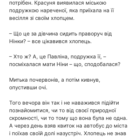
потрібен. Красуня виявилася міською
подружкою нареченої, яка приїхала на її
весілля зі своїм хлопцем.
– Що це за дівчина сидить праворуч від
Нінки? – все цікавився хлопець.
– Хто ж? А, це Павліна, подружка її, –
посміхалася мати Ніни – що, сподобалася?
Митька почервонів, а потім кивнув,
опустивши очі.
Того вечора він так і не наважився підійти
познайомитися, чи то від своєї природної
скромності, чи то тому що вона була не одна.
А через день взяв квиток на автобус до міста
і поїхав своїй долі назустріч. Хлопець не знав