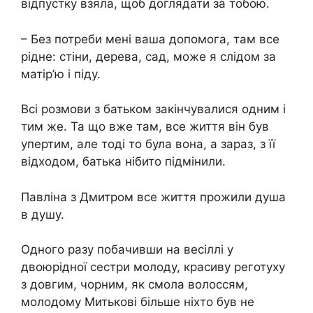
відпустку взяла, щоб доглядати за тобою.
– Без потреби мені ваша допомога, там все
рідне: стіни, дерева, сад, може я слідом за
матір’ю і піду.
Всі розмови з батьком закінчувалися одним і
тим же. Та що вже там, все життя він був
упертим, але тоді то була вона, а зараз, з її
відходом, батька нібито підмінили.
Павліна з Дмитром все життя прожили душа
в душу.
Одного разу побачивши на весіллі у
двоюрідної сестри молоду, красиву реготуху
з довгим, чорним, як смола волоссям,
молодому Митькові більше ніхто був не