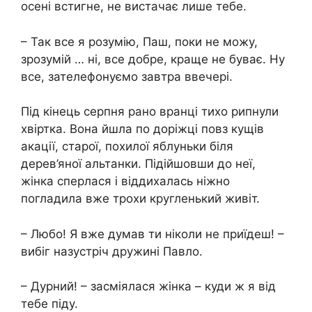
осені встигне, не вистачає лише тебе.
– Так все я розумію, Паш, поки не можу,
зрозумій … ні, все добре, краще не буває. Ну
все, зателефонуємо завтра ввечері.
Під кінець серпня рано вранці тихо рипнули
хвіртка. Вона йшла по доріжці повз кущів
акації, старої, похилої яблуньки біля
дерев’яної альтанки. Підійшовши до неї,
жінка сперлася і віддихалась ніжно
погладила вже трохи кругленький живіт.
– Любо! Я вже думав ти ніколи не приїдеш! –
вибіг назустріч дружині Павло.
– Дуpний! – засміялася жінка – куди ж я від
тебе піду.