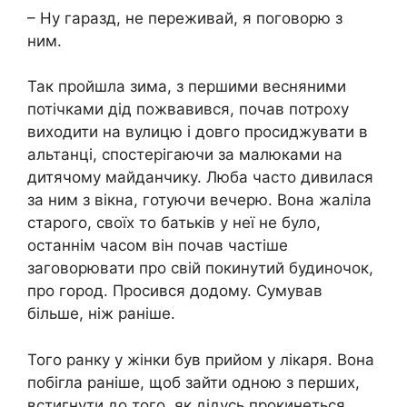
– Ну гаразд, не переживай, я поговорю з
ним.
Так пройшла зима, з першими весняними
потічками дід пожвавився, почав потроху
виходити на вулицю і довго просиджувати в
альтанці, спостерігаючи за малюками на
дитячому майданчику. Люба часто дивилася
за ним з вікна, готуючи вечерю. Вона жаліла
старого, своїх то батьків у неї не було,
останнім часом він почав частіше
заговорювати про свій покинутий будиночок,
про город. Просився додому. Сумував
більше, ніж раніше.
Того ранку у жінки був прийом у лікаря. Вона
побігла раніше, щоб зайти одною з перших,
встигнути до того, як дідусь прокинеться.