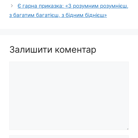
Є гарна приказка: «З розумним розумнієш,
з багатим багатієш, з бідним біднієш»
Залишити коментар
Коментар