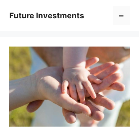
Перейти
до
Future Investments
Меню
вмісту