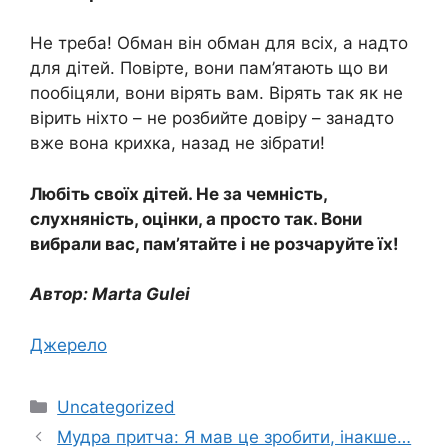
Не треба! Обман він обман для всіх, а надто
для дітей. Повірте, вони пам’ятають що ви
пообіцяли, вони вірять вам. Вірять так як не
вірить ніхто – не розбийте довіру – занадто
вже вона крихка, назад не зібрати!
Любіть своїх дітей. Не за чемність,
слухняність, оцінки, а просто так. Вони
вибрали вас, пам’ятайте і не розчаруйте їх!
Автор: Marta Gulei
Джерело
Категорії
Uncategorized
Мудра притча: Я мав це зробити, інакше…