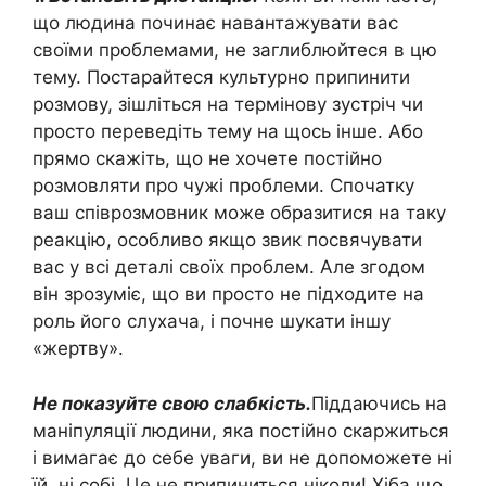
що людина починає навантажувати вас
своїми проблемами, не заглиблюйтеся в цю
тему. Постарайтеся культурно припинити
розмову, зішліться на термінову зустріч чи
просто переведіть тему на щось інше. Або
прямо скажіть, що не хочете постійно
розмовляти про чужі проблеми. Спочатку
ваш співрозмовник може образитися на таку
реакцію, особливо якщо звик посвячувати
вас у всі деталі своїх проблем. Але згодом
він зрозуміє, що ви просто не підходите на
роль його слухача, і почне шукати іншу
«жертву».
Не показуйте свою слабкість.
Піддаючись на
маніпуляції людини, яка постійно скаржиться
і вимагає до себе уваги, ви не допоможете ні
їй, ні собі. Це не припиниться ніколи! Хіба що