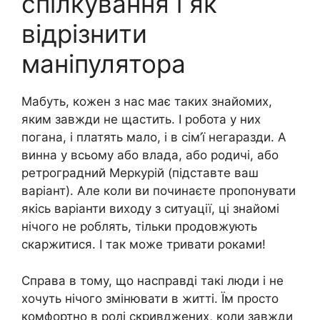
спілкування і як
відрізнити
маніпулятора
Мабуть, кожен з нас має таких знайомих,
яким завжди не щастить. І робота у них
погана, і платять мало, і в сім’ї негаразди. А
винна у всьому або влада, або родичі, або
ретроградний Меркурій (підставте ваш
варіант). Але коли ви починаєте пропонувати
якісь варіанти виходу з ситуації, ці знайомі
нічого не роблять, тільки продовжують
скаржитися. І так може тривати роками!
Справа в тому, що насправді такі люди і не
хочуть нічого змінювати в житті. Їм просто
комфортно в ролі скривджених, коли завжди