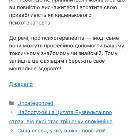
ви повністю виснажитеся і втратите свою
привабливість як кишенькового
психотерапевта.
До речі, про психотерапевтів — іноді саме
вони можуть професійно допомогти вашому
токсичному знайомому чи знайомій. Тому
залиште це фахівцям і бережіть своє
ментальне здоров’я!
Джерело
Категорії
Uncategorized
Найпотужніша цитата Рузвельта про
страх, від якої стає трішечки спокійніше
Сила слова, у яку важко повірити!