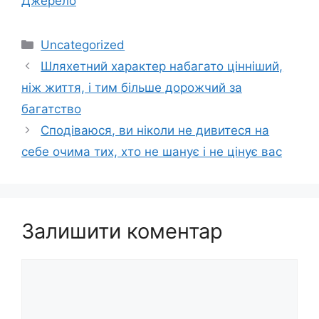
Джерело
Категорії
Uncategorized
Шляхетний характер набагато цінніший,
ніж життя, і тим більше дорожчий за
багатство
Сподіваюся, ви ніколи не дивитеся на
себе очима тих, хто не шанує і не цінує вас
Залишити коментар
Коментар