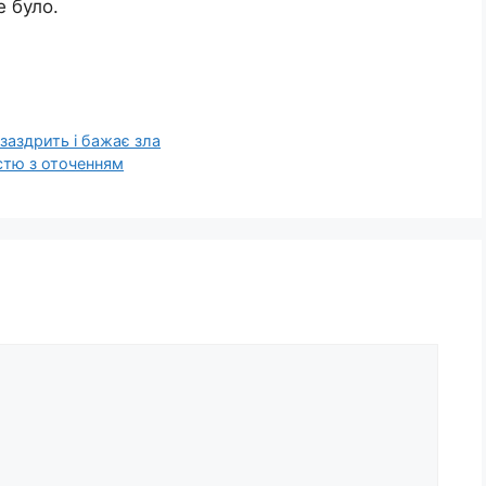
е було.
заздрить і бажає зла
стю з оточенням