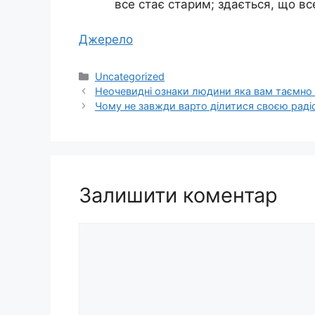
все стає старим; здається, що вс
Джерело
Категорії
Uncategorized
Неочевидні ознаки людини яка вам таємно 
Чому не завжди варто ділитися своєю раді
Залишити коментар
Коментар