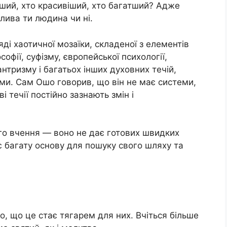
ніший, хто красивіший, хто багатший? Адже
лива ти людина чи ні.
і хаотичної мозаїки, складеної з елементів
софії, суфізму, європейської психології,
антризму і багатьох інших духовних течій,
ми. Сам Ошо говорив, що він не має системи,
 течії постійно зазнають змін і
ого вчення — воно не дає готових швидких
є багату основу для пошуку свого шляху та
, що це стає тягарем для них. Вчіться більше