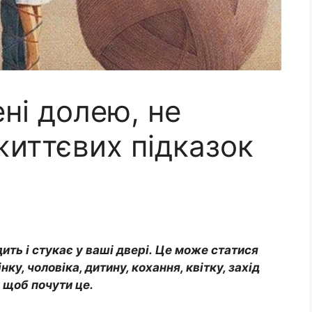
ні долею, не
 життєвих підказок
ть і стукає у ваші двері. Це може статися
ку, чоловіка, дитину, кохання, квітку, захід
 щоб почути це.