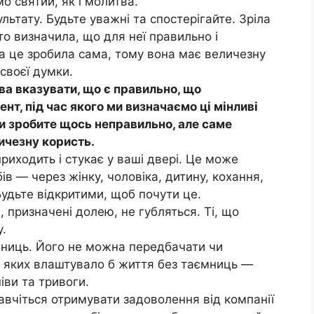
мо святий, як і молитва.
льтату. Будьте уважні та спостерігайте. Зріла
то визначила, що для неї правильно і
на це зробила сама, тому вона має величезну
своєї думки.
ава вказувати, що є правильно, що
т, під час якого ми визначаємо ці мінливі
ви зробите щось неправильно, але саме
ичезну користь.
риходить і стукає у ваші двері. Це може
ів — через жінку, чоловіка, дитину, кохання,
 Будьте відкритими, щоб почути це.
, призначені долею, не губляться. Ті, що
у.
мниць. Його не можна передбачати чи
, яких влаштувало б життя без таємниць —
іви та тривоги.
авчіться отримувати задоволення від компанії