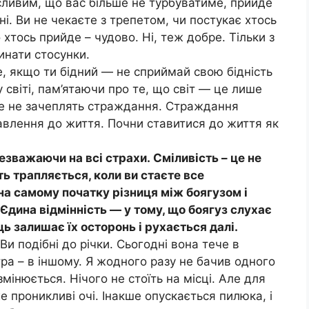
сливим, що вас більше не турбуватиме, прийде
ні. Ви не чекаєте з трепетом, чи постукає хтось
 хтось прийде – чудово. Ні, теж добре. Тільки з
нати стосунки.
е, якщо ти бідний — не сприймай свою бідність
 світі, пам’ятаючи про те, що світ — це лише
бе не зачеплять страждання. Страждання
авлення до життя. Почни ставитися до життя як
незважаючи на всі страхи. Сміливість – це не
ть трапляється, коли ви стаєте все
на самому початку різниця між боягузом і
 Єдина відмінність — у тому, що боягуз слухає
ець залишає їх осторонь і рухається далі.
и подібні до річки. Сьогодні вона тече в
ра – в іншому. Я жодного разу не бачив одного
змінюється. Нічого не стоїть на місці. Але для
е проникливі очі. Інакше опускається пилюка, і