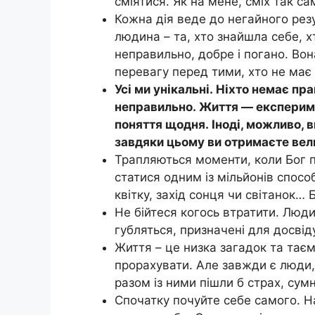
сміятися. Як на мене, сміх так са
Кожна дія веде до негайного резу
людина – та, хто знайшла себе, х
неправильно, добре і погано. Во
перевагу перед тими, хто не має 
Усі ми унікальні. Ніхто немає пр
неправильно. Життя — експеримен
поняття щодня. Іноді, можливо, 
завдяки цьому ви отримаєте вел
Трапляються моменти, коли Бог п
статися одним із мільйонів способ
квітку, захід сонця чи світанок…
Не бійтеся когось втратити. Люди
губляться, призначені для досвід
Життя – це низка загадок та тає
прорахувати. Але завжди є люди
разом із ними пішли б страх, сумн
Спочатку почуйте себе самого. Н