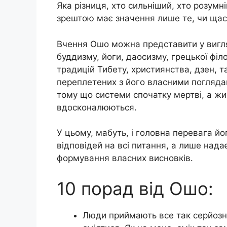
Яка різниця, хто сильніший, хто розум
зрештою має значення лише те, чи щас
Вчення Ошо можна представити у вигляд
буддизму, йоги, даосизму, грецької філо
традицій Тибету, християнства, дзен, т
переплетених з його власними погляда
тому що системи спочатку мертві, а живі
вдосконалюються.
У цьому, мабуть, і головна перевага й
відповідей на всі питання, а лише нада
формування власних висновків.
10 порад від Ошо:
Люди приймають все так серйозно