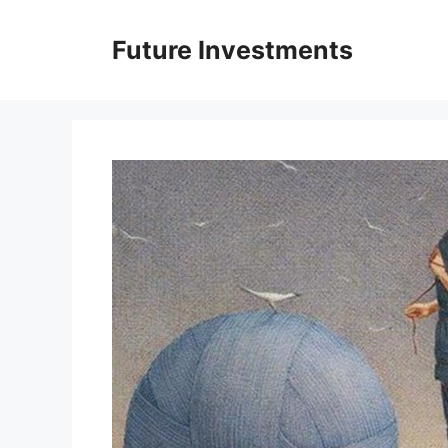
Перейти
до
Future Investments
вмісту