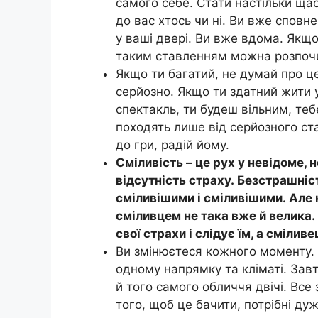
самого себе. Стати настільки ща
до вас хтось чи ні. Ви вже сповне
у ваші двері. Ви вже вдома. Якщо
таким ставленням можна розпочи
Якщо ти багатий, не думай про ц
серйозно. Якщо ти здатний жити у
спектакль, ти будеш вільним, те
походять лише від серйозного ст
до гри, радій йому.
Сміливість – це рух у невідоме, 
відсутність страху. Безстрашніс
сміливішими і сміливішими. Але 
сміливцем не така вже й велика.
свої страхи і слідує їм, а смілив
Ви змінюєтеся кожного моменту. В
одному напрямку та кліматі. Завт
й того самого обличчя двічі. Все 
того, щоб це бачити, потрібні дуж