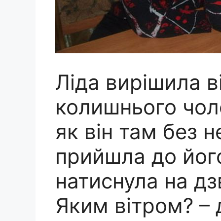
Ліда вирішила в
колишнього чоло
як він там без н
прийшла до йог
натиснула на дзв
Яким вітром? – 