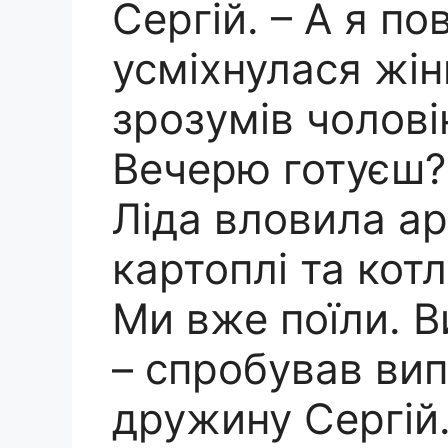
Сергій. – А я по
усміхнулася жінк
зрозумів чоловік
Вечерю готуєш?
Ліда вловила а
картоплі та кот
Ми вже поїли. В
– спробував ви
дружину Сергій.