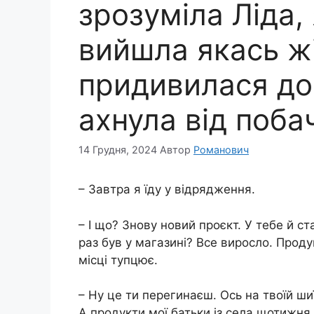
зрозуміла Ліда, 
вийшла якась жі
придивилася до 
ахнула від поба
14 Грудня, 2024
Автор
Романович
– Завтра я їду у відрядження.
– І що? Знову новий проєкт. У тебе й ст
раз був у магазині? Все виросло. Проду
місці тупцює.
– Ну це ти перегинаєш. Ось на твоїй шиї
А продукти мої батьки із села щотижня в