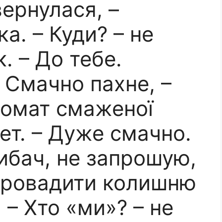
вернулася, –
а. – Куди? – не
. – До тебе.
 Смачно пахне, –
ромат смаженої
лет. – Дуже смачно.
ибач, не запрошую,
провадити колишню
 – Хто «ми»? – не