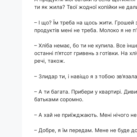
ти як жила? Твої жодної копійки не дали
– І що? Їм треба на щось жити. Грошей з
продуктів мені не треба. Молоко я не п
– Хліба немає, бо ти не купила. Все ін
останні п’ятсот гривень з готівки. На хл
речі, також.
– Злидар ти, і навіщо я з тобою зв’язала
– А ти багата. Прибери у квартирі. Ди
батьками соромно.
– А хай не приїжджають. Мені нічого не
– Добре, я їм передам. Мене не буде до