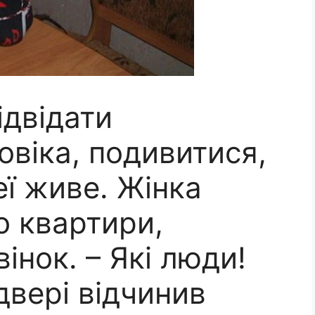
ідвідати
віка, подивитися,
еї живе. Жінка
о квартири,
інок. – Які люди!
двері відчинив