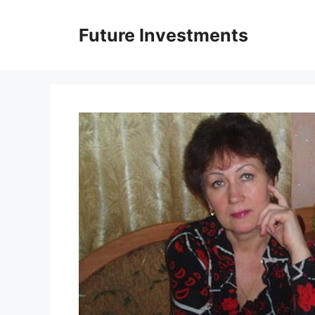
Перейти
до
Future Investments
вмісту