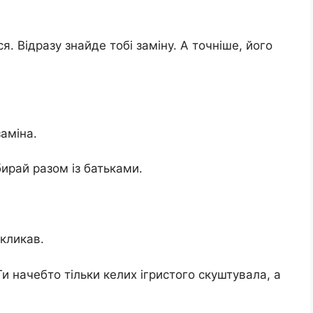
я. Відразу знайде тобі заміну. А точніше, його
заміна.
бирай разом із батьками.
 кликав.
Ти начебто тільки келих ігристого скуштувала, а