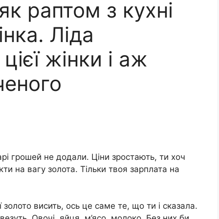
як раптом з кухні
нка. Ліда
цієї жінки і аж
ченого
арі грошей не додали. Ціни зростають, ти хоч
кти на вагу золота. Тільки твоя зарплата на
 золото висить, ось це саме те, що ти і сказала.
езуть. Овочі, яйця, м’ясо, молоко. Без них би