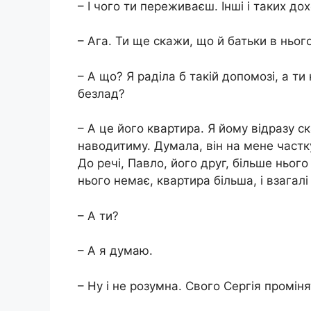
– І чого ти переживаєш. Інші і таких до
– Ага. Ти ще скажи, що й батьки в нього
– А що? Я раділа б такій допомозі, а ти
безлад?
– А це його квартира. Я йому відразу с
наводитиму. Думала, він на мене частку
До речі, Павло, його друг, більше нього 
нього немає, квартира більша, і взагалі
– А ти?
– А я думаю.
– Ну і не розумна. Свого Сергія проміня