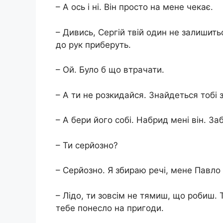
– А ось і ні. Він просто на мене чекає.
– Дивись, Сергій твій один не залишитьс
до рук приберуть.
– Ой. Було б що втрачати.
– А ти не розкидайся. Знайдеться тобі 
– А бери його собі. Набрид мені він. За
– Ти серйозно?
– Серйозно. Я збираю речі, мене Павло
– Лідо, ти зовсім не тямиш, що робиш. 
тебе понесло на пригоди.