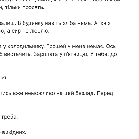
, тільки просять.
алиш. В будинку навіть хліба нема. А їхніх
’ю, а сир не люблю.
ше у холодильнику. Грошей у мене немає. Ось
іб вистачить. Зарплата у п’ятницю. У тебе, до
ся.
витись вже неможливо на цей безлад. Перед
 треба.
 вихідних.