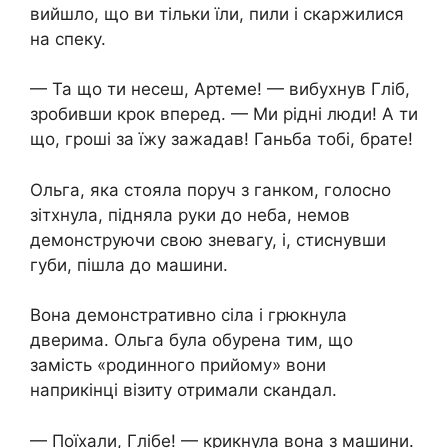
вийшло, що ви тільки їли, пили і скаржилися
на спеку.
— Та що ти несеш, Артеме! — вибухнув Гліб,
зробивши крок вперед. — Ми рідні люди! А ти
що, гроші за їжу зажадав! Ганьба тобі, брате!
Ольга, яка стояла поруч з ганком, голосно
зітхнула, підняла руки до неба, немов
демонструючи свою зневагу, і, стиснувши
губи, пішла до машини.
Вона демонстративно сіла і грюкнула
дверима. Ольга була обурена тим, що
замість «родинного прийому» вони
наприкінці візиту отримали скандал.
— Поїхали, Глібе! — крикнула вона з машини.