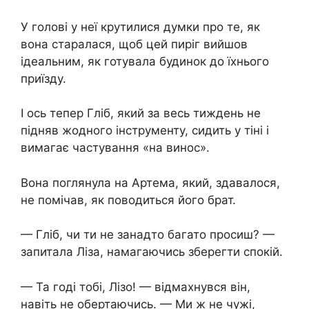
У голові у неї крутилися думки про те, як
вона старалася, щоб цей пиріг вийшов
ідеальним, як готувала будинок до їхнього
приїзду.
І ось тепер Гліб, який за весь тиждень не
підняв жодного інструменту, сидить у тіні і
вимагає частування «на винос».
Вона поглянула на Артема, який, здавалося,
не помічав, як поводиться його брат.
— Гліб, чи ти не занадто багато просиш? —
запитала Ліза, намагаючись зберегти спокій.
— Та годі тобі, Лізо! — відмахнувся він,
навіть не обертаючись. — Ми ж не чужі,