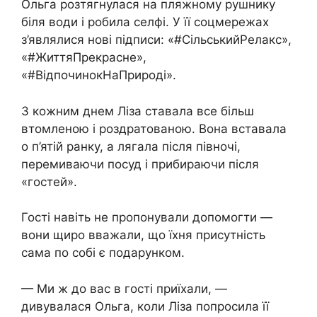
Ольга розтягнулася на пляжному рушнику
біля води і робила селфі. У її соцмережах
з’являлися нові підписи: «#СільськийРелакс»,
«#ЖиттяПрекрасне»,
«#ВідпочинокНаПрироді».
З кожним днем Ліза ставала все більш
втомленою і роздратованою. Вона вставала
о п’ятій ранку, а лягала після півночі,
перемиваючи посуд і прибираючи після
«гостей».
Гості навіть не пропонували допомогти —
вони щиро вважали, що їхня присутність
сама по собі є подарунком.
— Ми ж до вас в гості приїхали, —
дивувалася Ольга, коли Ліза попросила її