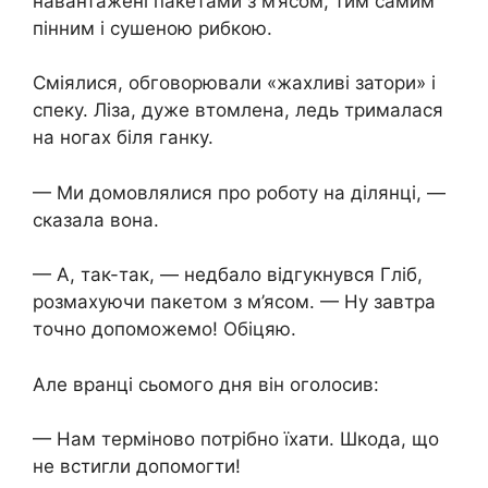
навантажені пакетами з м’ясом, тим самим
пінним і сушеною рибкою.
Сміялися, обговорювали «жахливі затори» і
спеку. Ліза, дуже втомлена, ледь трималася
на ногах біля ганку.
— Ми домовлялися про роботу на ділянці, —
сказала вона.
— А, так-так, — недбало відгукнувся Гліб,
розмахуючи пакетом з м’ясом. — Ну завтра
точно допоможемо! Обіцяю.
Але вранці сьомого дня він оголосив:
— Нам терміново потрібно їхати. Шкода, що
не встигли допомогти!