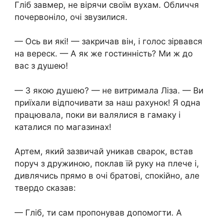
Гліб завмер, не вірячи своїм вухам. Обличчя
почервоніло, очі звузилися.
— Ось ви які! — закричав він, і голос зірвався
на вереск. — А як же гостинність? Ми ж до
вас з душею!
— З якою душею? — не витримала Ліза. — Ви
приїхали відпочивати за наш рахунок! Я одна
працювала, поки ви валялися в гамаку і
каталися по магазинах!
Артем, який зазвичай уникав сварок, встав
поруч з дружиною, поклав їй руку на плече і,
дивлячись прямо в очі братові, спокійно, але
твердо сказав:
— Гліб, ти сам пропонував допомогти. А