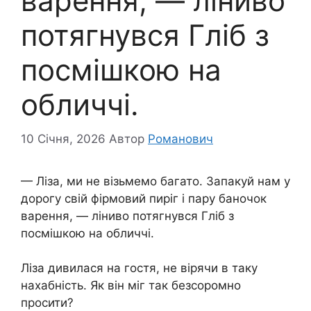
варення, — ліниво
потягнувся Гліб з
посмішкою на
обличчі.
10 Січня, 2026
Автор
Романович
— Ліза, ми не візьмемо багато. Запакуй нам у
дорогу свій фірмовий пиріг і пару баночок
варення, — ліниво потягнувся Гліб з
посмішкою на обличчі.
Ліза дивилася на гостя, не вірячи в таку
нахабність. Як він міг так безсоромно
просити?