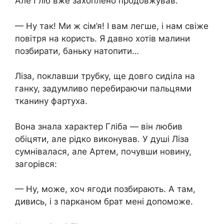
Але Гліб вже захоплено продовжував:
— Ну так! Ми ж сім’я! І вам легше, і нам свіже
повітря на користь. Я давно хотів малини
позбирати, баньку натопити…
Ліза, поклавши трубку, ще довго сиділа на
ганку, задумливо перебираючи пальцями
тканину фартуха.
Вона знала характер Гліба — він любив
обіцяти, але рідко виконував. У душі Ліза
сумнівалася, але Артем, почувши новину,
загорівся:
— Ну, може, хоч ягоди позбирають. А там,
дивись, і з парканом брат мені допоможе.