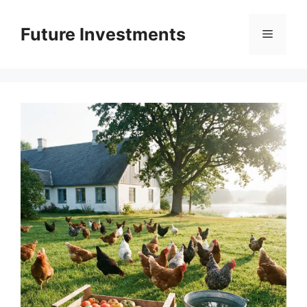
Перейти
до
Future Investments
Меню
вмісту