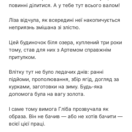
повинні ділитися. А у тебе тут всього валом!
Ліза відчула, як всередині неї накопичується
неприязнь змішана зі злістю.
Цей будиночок біля озера, куплений три роки
тому, став для них з Артемом справжнім
притулком.
Влітку тут не було ледачих днів: ранні
підйоми, прополювання, збір ягід, догляд за
курками, заготовки на зиму. Будь-яка
допомога була на вагу золота.
І саме тому вимога Гліба прозвучала як
образа. Він не бачив — або не хотів бачити —
всієї цієї праці.