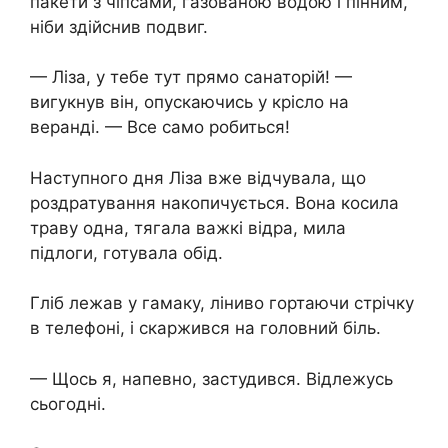
пакети з чіпсами, газованою водою і пінним,
ніби здійснив подвиг.
— Ліза, у тебе тут прямо санаторій! —
вигукнув він, опускаючись у крісло на
веранді. — Все само робиться!
Наступного дня Ліза вже відчувала, що
роздратування накопичується. Вона косила
траву одна, тягала важкі відра, мила
підлоги, готувала обід.
Гліб лежав у гамаку, ліниво гортаючи стрічку
в телефоні, і скаржився на головний біль.
— Щось я, напевно, застудився. Відлежусь
сьогодні.