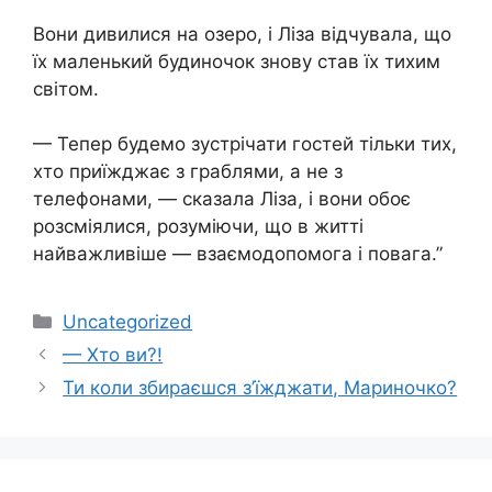
Вони дивилися на озеро, і Ліза відчувала, що
їх маленький будиночок знову став їх тихим
світом.
— Тепер будемо зустрічати гостей тільки тих,
хто приїжджає з граблями, а не з
телефонами, — сказала Ліза, і вони обоє
розсміялися, розуміючи, що в житті
найважливіше — взаємодопомога і повага.”
Категорії
Uncategorized
— Хто ви?!
Ти коли збираєшся з’їжджати, Мариночко?