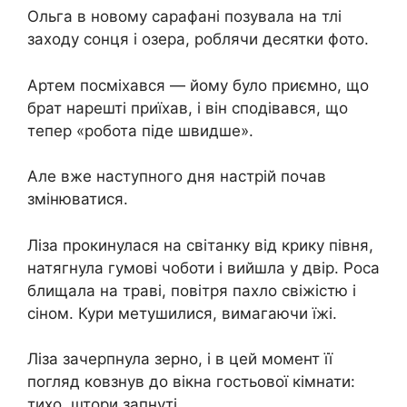
Ольга в новому сарафані позувала на тлі
заходу сонця і озера, роблячи десятки фото.
Артем посміхався — йому було приємно, що
брат нарешті приїхав, і він сподівався, що
тепер «робота піде швидше».
Але вже наступного дня настрій почав
змінюватися.
Ліза прокинулася на світанку від крику півня,
натягнула гумові чоботи і вийшла у двір. Роса
блищала на траві, повітря пахло свіжістю і
сіном. Кури метушилися, вимагаючи їжі.
Ліза зачерпнула зерно, і в цей момент її
погляд ковзнув до вікна гостьової кімнати:
тихо, штори запнуті.