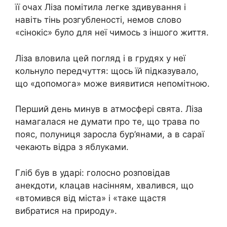
її очах Ліза помітила легке здивування і
навіть тінь розгубленості, немов слово
«сінокіс» було для неї чимось з іншого життя.
Ліза вловила цей погляд і в грудях у неї
кольнуло передчуття: щось їй підказувало,
що «допомога» може виявитися непомітною.
Перший день минув в атмосфері свята. Ліза
намагалася не думати про те, що трава по
пояс, полуниця заросла бур’янами, а в сараї
чекають відра з яблуками.
Гліб був в ударі: голосно розповідав
анекдоти, клацав насінням, хвалився, що
«втомився від міста» і «таке щастя
вибратися на природу».