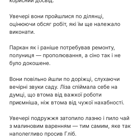
корисний досвід.
Увечері вони пройшлися по ділянці,
оцінюючи обсяг робіт, які їм ще належало
виконати.
Паркан як і раніше потребував ремонту,
полуниця — прополювання, а сіно так і не
було докошене.
Вони повільно йшли по доріжці, слухаючи
вечірні звуки саду. Ліза спіймала себе на
думці, що втома від важкої роботи
приємніша, ніж втома від чужої нахабності.
Увечері подружжя затопило лазню і пило чай
з малиновим варенням — тим самим, яке так
наполегливо просив Гліб.