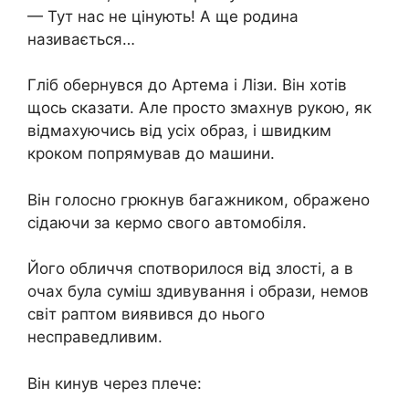
— Тут нас не цінують! А ще родина
називається…
Гліб обернувся до Артема і Лізи. Він хотів
щось сказати. Але просто змахнув рукою, як
відмахуючись від усіх образ, і швидким
кроком попрямував до машини.
Він голосно грюкнув багажником, ображено
сідаючи за кермо свого автомобіля.
Його обличчя спотворилося від злості, а в
очах була суміш здивування і образи, немов
світ раптом виявився до нього
несправедливим.
Він кинув через плече: