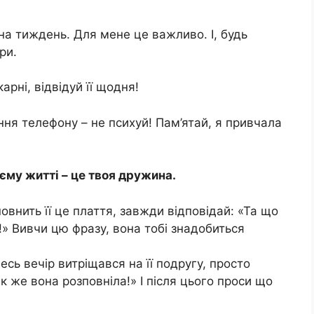
 на тиждень. Для мене це важливо. І, будь
ри.
рні, відвідуй її щодня!
ння телефону – не психуй! Пам’ятай, я привчала
оєму житті – це твоя дружина.
овнить її це плаття, завжди відповідай: «Та що
а!» Вивчи цю фразу, вона тобі знадобиться
есь вечір витріщався на її подругу, просто
к же вона розповніла!» І після цього проси що