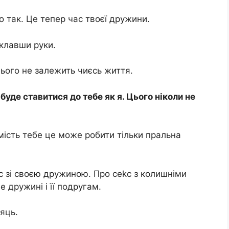
о так. Це тепер час твоєї дружини.
склавши руки.
цього не залежить чиєсь життя.
 буде ставитися до тебе як я. Цього ніколи не
мість тебе це може робити тільки пральна
kс зі своєю дружиною. Про сеkс з колишніми
 дружині і її подругам.
яць.