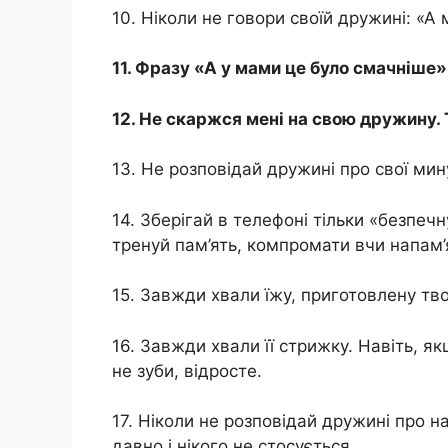
10. Ніколи не говори своїй дружині: «А
11. Фразу «А у мами це було смачніше
12. Не скаржся мені на свою дружину. 
13. Не розповідай дружині про свої мин
14. Зберігай в телефоні тільки «безпеч
тренуй пам’ять, компромати вчи напам’
15. Завжди хвали їжу, приготовлену т
16. Завжди хвали її стрижку. Навіть, я
не зуби, відросте.
17. Ніколи не розповідай дружині про н
давно і нікого не стосується.