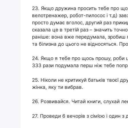
23. Якщо дружина просить тебе про що
велотренажер, робот-пилосос і т.д) за
просто думає вголос, другий раз прикид
сказала це в третій раз – значить точн
раніше: вона вже передумала, зробиш п
та білизна до цього не відносяться. П
24. Якщо я тебе про щось прошу, роби 
333 рази подумала перш ніж тебе попр
25. Ніколи не критикуй батьків твоєї др
жінка, яку ти вибрав.
26. Розвивайся. Читай книги, слухай лек
27. Проведи 6 вечорів з сім’єю і один з