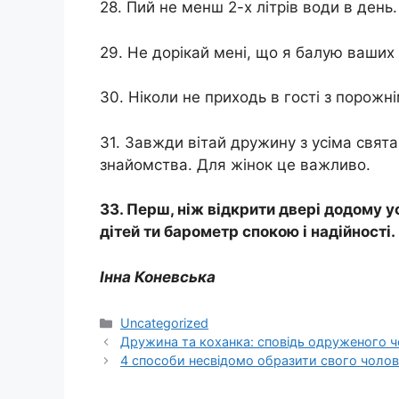
28. Пий не менш 2-х літрів води в день
29. Не дорікай мені, що я балую ваших 
30. Ніколи не приходь в гості з порожн
31. Завжди вітай дружину з усіма свят
знайомства. Для жінок це важливо.
33. Перш, ніж відкрити двері додому у
дітей ти барометр спокою і надійності.
Інна Коневська
Категорії
Uncategorized
Дружина та коханка: сповідь одруженого ч
4 способи несвідомо образити свого чолов