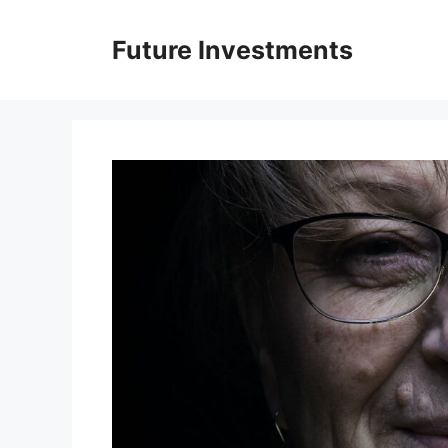
Перейти
до
Future Investments
вмісту