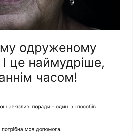
єму одруженому
 І це наймудріше,
аннім часом!
мої нав’язливі поради – один із способів
і потрібна моя допомога.