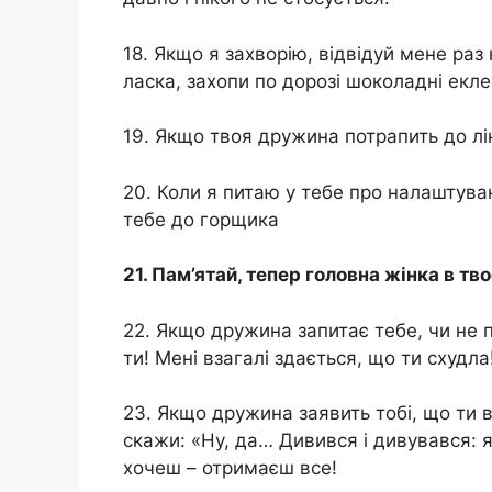
18. Якщо я захворію, відвідуй мене раз
ласка, захопи по дорозі шоколадні екле
19. Якщо твоя дружина потрапить до ліка
20. Коли я питаю у тебе про налаштува
тебе до горщика
21. Пам’ятай, тепер головна жінка в тв
22. Якщо дружина запитає тебе, чи не п
ти! Мені взагалі здається, що ти схудл
23. Якщо дружина заявить тобі, що ти в
скажи: «Ну, да… Дивився і дивувався: я
хочеш – отримаєш все!