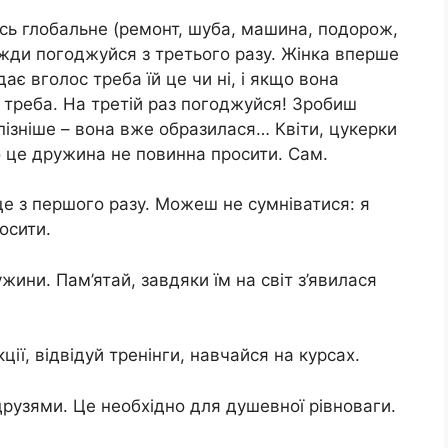
сь глобальне (ремонт, шуба, машина, подорож,
вжди погоджуйся з третього разу. Жінка вперше
ає вголос треба їй це чи ні, і якщо вона
о треба. На третій раз погоджуйся! Зробиш
ізніше – вона вже образилася… Квіти, цукерки
ро це дружина не повинна просити. Сам.
це з першого разу. Можеш не сумніватися: я
осити.
ужини. Пам’ятай, завдяки їм на світ з’явилася
ції, відвідуй тренінги, навчайся на курсах.
 друзями. Це необхідно для душевної рівноваги.