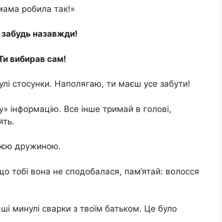
 мама робила так!»
» забудь назавжди!
Ти вибирав сам!
улі стосунки. Наполягаю, ти маєш усе забути!
ну» інформацію. Все інше тримай в голові,
ять.
воєю дружиною.
кщо тобі вона не сподобалася, пам’ятай: волосся
аші минулі сварки з твоїм батьком. Це було