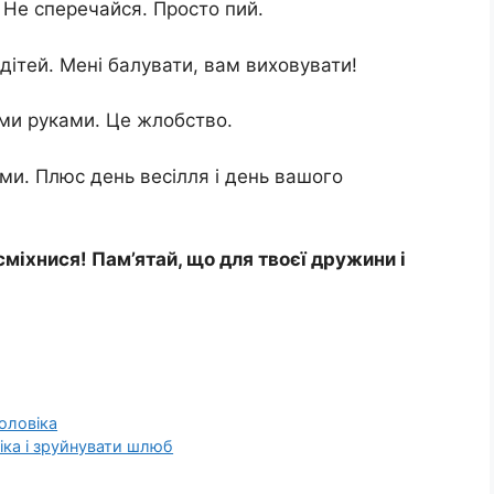
. Не сперечайся. Просто пий.
дітей. Мені балувати, вам виховувати!
іми руками. Це жлобство.
ами. Плюс день весілля і день вашого
сміхнися! Пам’ятай, що для твоєї дружини і
оловіка
іка і зруйнувати шлюб