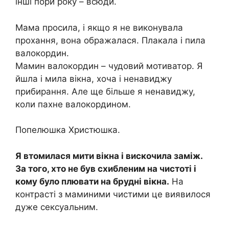
інші пори року – всюди.
Мама просила, і якщо я не виконувала
прохання, вона ображалася. Плакала і пила
валокордин.
Мамин валокордин – чудовий мотиватор. Я
йшла і мила вікна, хоча і ненавиджу
прибирання. Але ще більше я ненавиджу,
коли пахне валокордином.
Попелюшка Христюшка.
Я втомилася мити вікна і вискочила заміж.
За того, хто не був схибленим на чистоті і
кому було плювати на брудні вікна.
На
контрасті з маминими чистими це виявилося
дуже сексуальним.