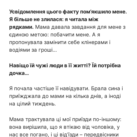
Усвідомлення цього факту пом’якшило мене.
Я більше не злилася: я читала між
рядками.
Мама давала завдання для мене з
єдиною метою: побачити мене. А я
пропонувала замінити себе клінерами і
водіями за гроші…
Навіщо їй чужі люди в її житті? Їй потрібна
дочка…
Я почала частіше її навідувати. Брала сина і
приїжджала до мами на кілька днів, а іноді
на цілий тиждень.
Мама трактувала ці мої приїзди по-іншому:
вона вирішила, що я втікаю від чоловіка, у
нас все погано, і ці від’їзди – передвісники