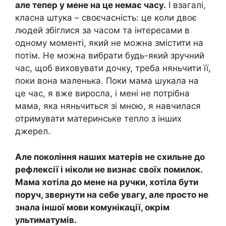
але тепер у мене на це немає часу.
І взагалі,
класна штука – своєчасність: це коли двоє
людей збіглися за часом та інтересами в
одному моменті, який не можна змістити на
потім. Не можна вибрати будь-який зручний
час, щоб виховувати дочку, треба няньчити її,
поки вона маленька. Поки мама шукала на
це час, я вже виросла, і мені не потрібна
мама, яка няньчиться зі мною, я навчилася
отримувати материнське тепло з інших
джерел.
Але покоління наших матерів не схильне до
рефлексії і ніколи не визнає своїх помилок.
Мама хотіла до мене на ручки, хотіла бути
поруч, звернути на себе увагу, але просто не
знала іншої мови комунікації, окрім
ультиматумів.