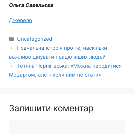
Ольга Савельєва
Джерело
Категорії
Uncategorized
Повчальна історія про те, наскільки
важливо цінувати працю інших людей
Тетяна Чернігівська: «Можна народитися
Моцартом, але ніколи ним не стати»
Залишити коментар
Коментар