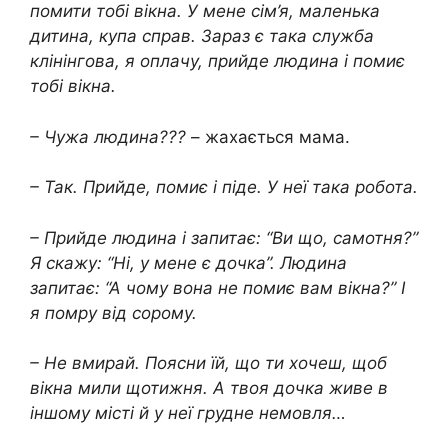
помити тобі вікна. У мене сім’я, маленька
дитина, купа справ. Зараз є така служба
клінінгова, я оплачу, прийде людина і помиє
тобі вікна.
– Чужа людина???
– жахається мама.
– Так. Прийде, помиє і піде. У неї така робота.
– Прийде людина і запитає: “Ви що, самотня?”
Я скажу: “Ні, у мене є дочка”. Людина
запитає: “А чому вона не помиє вам вікна?” І
я помру від сорому.
– Не вмирай. Поясни їй, що ти хочеш, щоб
вікна мили щотижня. А твоя дочка живе в
іншому місті й у неї грудне немовля…