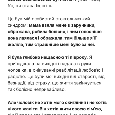
б’є, ця стара Ізергіль.
Це був мій особистий стокгольмський
синдром:
мама взяла мене в заручники,
ображала, робила болісно, і чим голосніше
вона лаялася і ображала, тим більше я її
жаліла, тим страшніше мені було за неї.
Я була глибоко нещасною ті півроку.
Я
приїжджала на вихідні і падала в руки
чоловіка, в очікуванні реабілітації любов’ю і
радістю. Це були мої вихідні від старості, від
безнадії, від страху, що життя закінчується
так болісно непривабливо.
Але чоловік не хотів мого скигління і не хотів
нікого жаліти. Він хотів жити своєю сім’єю,