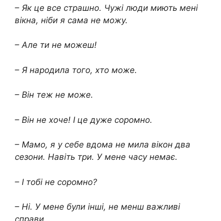
– Як це все страшно. Чужі люди миють мені
вікна, ніби я сама не можу.
– Але ти не можеш!
– Я народила того, хто може.
– Він теж не може.
– Він не хоче! І це дуже соромно.
– Мамо, я у себе вдома не мила вікон два
сезони. Навіть три. У мене часу немає.
– І тобі не соромно?
– Ні. У мене були інші, не менш важливі
справи.