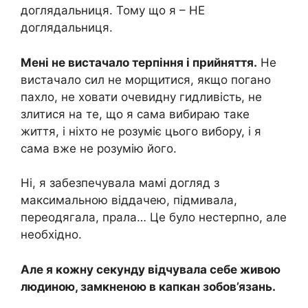
доглядальниця. Тому що я – НЕ
доглядальниця.
Мені не вистачало терпіння і прийняття.
Не
вистачало сил не морщитися, якщо погано
пахло, не ховати очевидну гидливість, не
злитися на те, що я сама вибираю таке
життя, і ніхто не розуміє цього вибору, і я
сама вже не розумію його.
Ні, я забезпечувала мамі догляд з
максимальною віддачею, підмивала,
переодягала, прала… Це було нестерпно, але
необхідно.
Але я кожну секунду відчувала себе живою
людиною, замкненою в капкан зобов’язань.