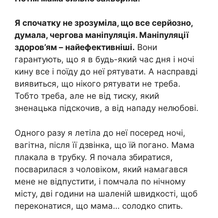
Я спочатку не зрозуміла, що все серйозно,
думала, чергова маніпуляція. Маніпуляції
здоров’ям – найефективніші.
Вони
гарантують, що я в будь-який час дня і ночі
кину все і поїду до неї рятувати. А насправді
виявиться, що нікого рятувати не треба.
Тобто треба, але не від тиску, який
зненацька підскочив, а від нападу нелюбові.
Одного разу я летіла до неї посеред ночі,
вагітна, після її дзвінка, що їй погано. Мама
плакала в трубку. Я почала збиратися,
посварилася з чоловіком, який намагався
мене не відпустити, і помчала по нічному
місту, дві години на шаленій швидкості, щоб
переконатися, що мама… солодко спить.