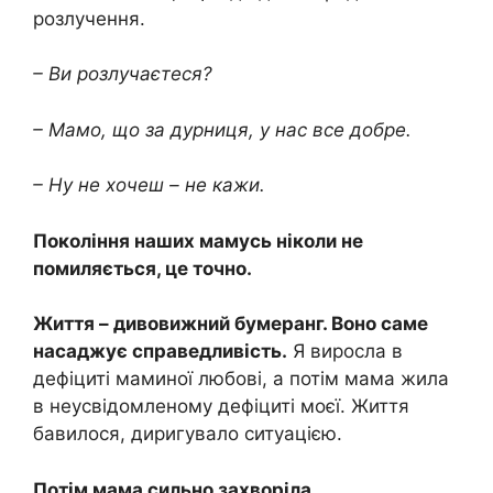
розлучення.
– Ви розлучаєтеся?
– Мамо, що за дурниця, у нас все добре.
– Ну не хочеш – не кажи.
Покоління наших мамусь ніколи не
помиляється, це точно.
Життя – дивовижний бумеранг. Воно саме
насаджує справедливість.
Я виросла в
дефіциті маминої любові, а потім мама жила
в неусвідомленому дефіциті моєї. Життя
бавилося, диригувало ситуацією.
Потім мама сильно захворіла.