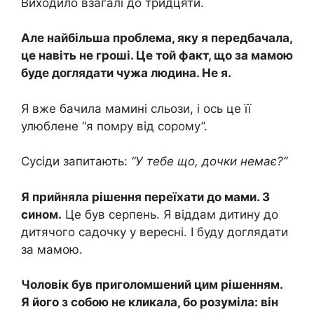
Виходило взагалі до тридцяти.
Але найбільша проблема, яку я передбачала,
це навіть не гроші. Це той факт, що за мамою
буде доглядати чужа людина. Не я.
Я вже бачила мамині сльози, і ось це її
улюблене “я помру від сорому”.
Сусіди запитають:
“У тебе що, дочки немає?”
Я прийняла рішення переїхати до мами. З
сином.
Це був серпень. Я віддам дитину до
дитячого садочку у вересні. І буду доглядати
за мамою.
Чоловік був приголомшений цим рішенням.
Я його з собою не кликала, бо розуміла: він