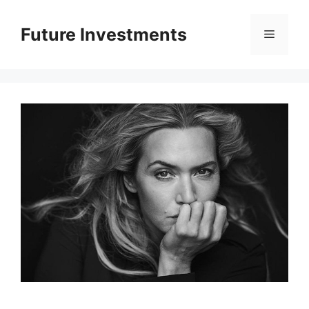
Перейти
до
Future Investments
Меню
вмісту