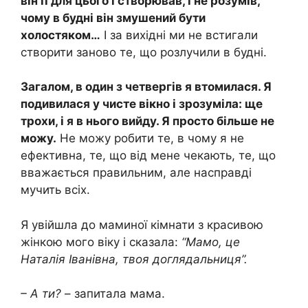
він її для цього і створював, і не розумів,
чому в будні він змушений бути
холостяком…
І за вихідні ми не встигали
створити заново те, що розлучили в будні.
Загалом, в один з четвергів я втомилася. Я
подивилася у чисте вікно і зрозуміла: ще
трохи, і я в нього вийду. Я просто більше не
можу.
Не можу робити те, в чому я не
ефективна, те, що від мене чекають, те, що
вважається правильним, але насправді
мучить всіх.
Я увійшла до маминої кімнати з красивою
жінкою мого віку і сказала:
“Мамо, це
Наталія Іванівна, твоя доглядальниця”.
– А ти?
– запитала мама.