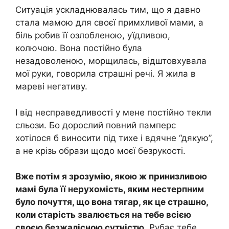
Ситуація ускладнювалась тим, що я давно
стала мамою для своєї примхливої мами, а
біль робив її озлобленою, уїдливою,
колючою. Вона постійно була
незадоволеною, морщилась, відштовхувала
мої руки, говорила страшні речі. Я жила в
мареві негативу.
І від несправедливості у мене постійно текли
сльози. Бо дорослий повний памперс
хотілося б виносити під тихе і вдячне “дякую”,
а не крізь образи щодо моєї безрукості.
Вже потім я зрозумію, якою ж принизливою
мамі була її нерухомість, яким нестерпним
було почуття, що вона тягар, як це страшно,
коли старість звалюється на тебе всією
своєю безжалісною сутністю.
Рубає тебе,