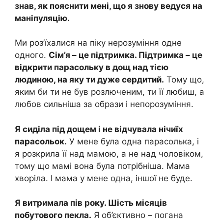
знав, як пояснити мені, що я знову ведуся на
маніпуляцію.
Ми роз’їхалися на піку нерозуміння одне
одного.
Сім’я – це підтримка. Підтримка – це
відкрити парасольку в дощ над тією
людиною, на яку ти дуже сердитий.
Тому що,
яким би ти не був розлюченим, ти її любиш, а
любов сильніша за образи і непорозуміння.
Я сиділа під дощем і не відчувала нічиїх
парасольок.
У мене була одна парасолька, і
я розкрила її над мамою, а не над чоловіком,
тому що мамі вона була потрібніша. Мама
хворіла. І мама у мене одна, іншої не буде.
Я витримала пів року. Шість місяців
побутового пекла.
Я об’єктивно – погана