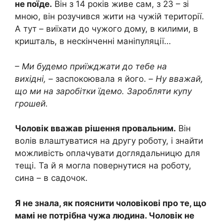
не поїде.
Він з 14 років живе сам, з 23 – зі
мною, він розучився жити на чужій території.
А тут – виїхати до чужого дому, в килими, в
кришталь, в нескінченні маніпуляції…
– Ми будемо приїжджати до тебе на
вихідні,
– заспокоювала я його. –
Ну вважай,
що ми на заробітки їдемо. Заробляти купу
грошей.
Чоловік вважав рішення провальним.
Він
волів влаштуватися на другу роботу, і знайти
можливість оплачувати доглядальницю для
тещі. Та й я могла повернутися на роботу,
сина – в садочок.
Я не знала, як пояснити чоловікові про те, що
мамі не потрібна чужа людина. Чоловік не