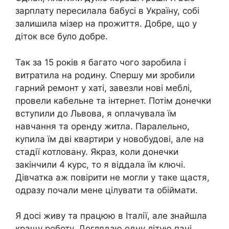
зарплату пересилала бабусі в Україну, собі
залишила мізер на прожиття. Добре, що у
діток все було добре.
Так за 15 років я багато чого заробила і
витратила на родину. Спершу ми зробили
гарний ремонт у хаті, завезли нові меблі,
провели кабельне та інтернет. Потім донечки
вступили до Львова, я оплачувала їм
навчання та оренду житла. Паралельно,
купила їм дві квартири у новобудові, але на
стадії котловану. Якраз, коли донечки
закінчили 4 курс, то я віддала їм ключі.
Дівчатка аж повірити не могли у таке щастя,
одразу почали мене цілувати та обіймати.
Я досі живу та працюю в Італії, але знайшла
кращу роботу. Доглядаю одну літню пані,