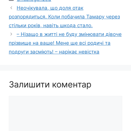
Неочікувала, що доля отак
розпорядиться. Коли побачила Тамару через
стільки років, навіть шкода стало.
– Нізащо в житті не буду змінювати дівоче
прізвище на ваше! Мене ще всі родичі та
подруги засміють! – нарікає невістка
Залишити коментар
Коментар