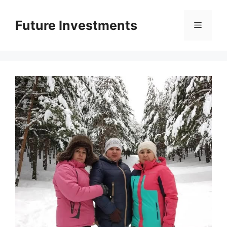
Перейти
до
Future Investments
Меню
вмісту