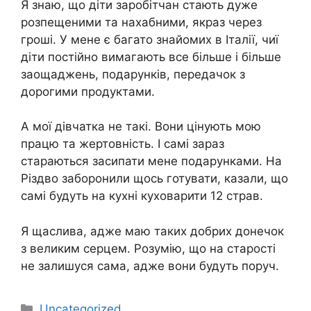
Я знаю, що діти заробітчан стають дуже
розпещеними та нахабними, якраз через
гроші. У мене є багато знайомих в Італії, чиї
діти постійно вимагають все більше і більше
заощаджень, подарунків, передачок з
дорогими продуктами.
А мої дівчатка не такі. Вони цінують мою
працю та жертовність. І самі зараз
стараються засипати мене подарунками. На
Різдво заборонили щось готувати, казали, що
самі будуть на кухні куховарити 12 страв.
Я щаслива, адже маю таких добрих донечок
з великим серцем. Розумію, що на старості
не залишуся сама, адже вони будуть поруч.
Категорії
Uncategorized