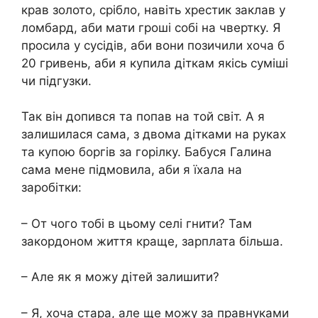
крав золото, срібло, навіть хрестик заклав у
ломбард, аби мати гроші собі на чвертку. Я
просила у сусідів, аби вони позичили хоча б
20 гривень, аби я купила діткам якісь суміші
чи підгузки.
Так він допився та попав на той світ. А я
залишилася сама, з двома дітками на руках
та купою боргів за горілку. Бабуся Галина
сама мене підмовила, аби я їхала на
заробітки:
– От чого тобі в цьому селі гнити? Там
закордоном життя краще, зарплата більша.
– Але як я можу дітей залишити?
– Я, хоча стара, але ще можу за правнуками