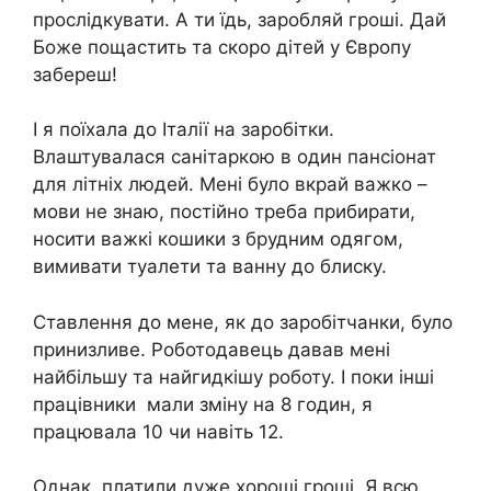
прослідкувати. А ти їдь, заробляй гроші. Дай
Боже пощастить та скоро дітей у Європу
забереш!
І я поїхала до Італії на заробітки.
Влаштувалася санітаркою в один пансіонат
для літніх людей. Мені було вкрай важко –
мови не знаю, постійно треба прибирати,
носити важкі кошики з брудним одягом,
вимивати туалети та ванну до блиску.
Ставлення до мене, як до заробітчанки, було
принизливе. Роботодавець давав мені
найбільшу та найгидкішу роботу. І поки інші
працівники мали зміну на 8 годин, я
працювала 10 чи навіть 12.
Однак, платили дуже хороші гроші. Я всю