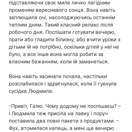
підставляючи своє миле личко лагідним
променям вересневого сонця. Вона навіть
заплющила очі, насолоджуючись останнім
теплим дням. Такий класний релакс після
робочого дня. Поспішати готувати вечерю,
прати або гладити білизну, або вчити уроки з
дітьми їй не потрібно, оскільки дітей у неї не
було, а все інше вона могла робити за
власним бажанням, коли їй заманеться.
Вона навіть засинати почала, настільки
розслабилася і здригнулася, коли її гукнула
сусідка Людмила:
-Привіт, Галю. Чому додому не поспішаєш? –
І Людмила теж присіла на лавку і поруч
поставила два повні пакети з продуктами. –
Фух, втомилася капець, а мені ще вечерю