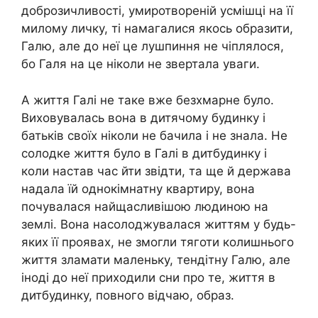
доброзичливості, умиротвореній усмішці на її
милому личку, ті намагалися якось образити,
Галю, але до неї це лушпиння не чіплялося,
бо Галя на це ніколи не звертала уваги.
А життя Галі не таке вже безхмарне було.
Виховувалась вона в дитячому будинку і
батьків своїх ніколи не бачила і не знала. Не
солодке життя було в Галі в дитбудинку і
коли настав час йти звідти, та ще й держава
надала їй однокімнатну квартиру, вона
почувалася найщасливішою людиною на
землі. Вона насолоджувалася життям у будь-
яких її проявах, не змогли тяготи колишнього
життя зламати маленьку, тендітну Галю, але
іноді до неї приходили сни про те, життя в
дитбудинку, повного відчаю, образ.