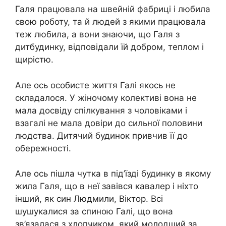
Галя працювала на швейній фабриці і любила
свою роботу, та й людей з якими працювала
теж любила, а вони знаючи, що Галя з
дитбудинку, відповідали їй добром, теплом і
щирістю.
Але ось особисте життя Галі якось не
складалося. У жіночому колективі вона не
мала досвіду спілкування з чоловіками і
взагалі не мала довіри до сильної половини
людства. Дитячий будинок привчив її до
обережності.
Але ось пішла чутка в під’їзді будинку в якому
жила Галя, що в неї завівся кавалер і ніхто
інший, як син Людмили, Віктор. Всі
шушукалися за спиною Галі, що вона
зв’язалася з хлопчиком, який молодший за