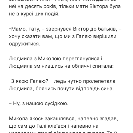
неї на десять років, тільки мати Віктора була
не в курсі цих подій.
-Мамо, тату, – звернувся Віктор до батьків, –
хочу сказати вам, що ми з Галею вирішили
одружитися.
Людмила з Миколою переглянулися і
Людмила змінившись на обличчі спитала:
-З якою Галею? – ледь чутно пролепетала
Людмила, боячись почути відповідь сина.
– Ну, з нашою сусідкою.
Микола якось закашлявся, напевно згадав,
що сам до Галі клеївся і напевно на