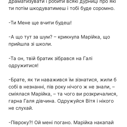
драматизувати і робити всякі дурниці про які
ти потім шкодуватимеш і тобі буде соромно.
-Ти Мене ще вчити будеш!
-А що тут за шум? – крикнула Марійка, що
прийшла зі школи.
-Та он, твій братик зібрався на Галі
одружитися!
-Брате, як ти наважився їм зізнатися, жили б
собі в незнанні, пів року нічого ж не знали, –
сміялася Марійка, – та чого ви розкричалися,
гарна Галя дівчина. Одружуйся Вітя і нікого
не слухай.
-Півроку?! Ой мені погано. Марійка накапай