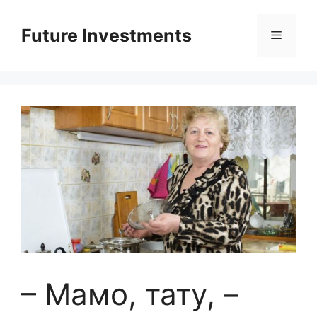
Перейти
до
Future Investments
Меню
вмісту
– Мамо, тату, –