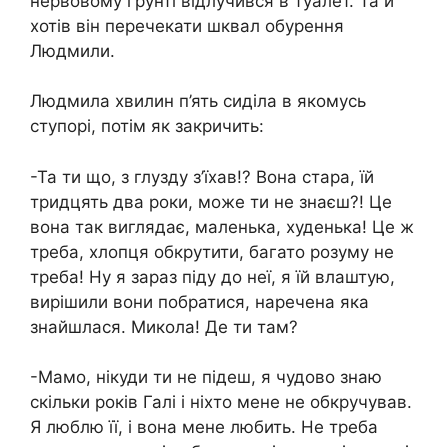
нервовому грунті відлучився в туалет. Та й
хотів він перечекати шквал обурення
Людмили.
Людмила хвилин п’ять сиділа в якомусь
ступорі, потім як закричить:
-Та ти що, з глузду з’їхав!? Вона стара, їй
тридцять два роки, може ти не знаєш?! Це
вона так виглядає, маленька, худенька! Це ж
треба, хлопця обкрутити, багато розуму не
треба! Ну я зараз піду до неї, я їй влаштую,
вирішили вони побратися, наречена яка
знайшлася. Микола! Де ти там?
-Мамо, нікуди ти не підеш, я чудово знаю
скільки років Галі і ніхто мене не обкручував.
Я люблю її, і вона мене любить. Не треба