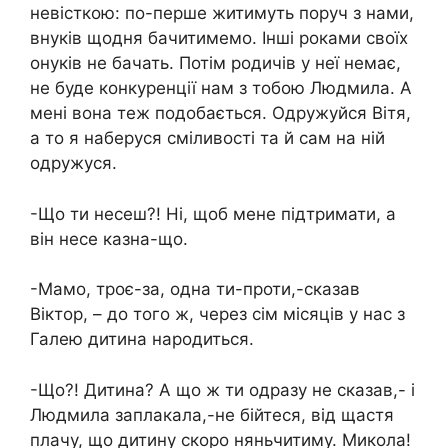
невісткою: по-перше житимуть поруч з нами,
внуків щодня бачитимемо. Інші роками своїх
онуків не бачать. Потім родичів у неї немає,
не буде конкуренції нам з тобою Людмила. А
мені вона теж подобається. Одружуйся Вітя,
а то я наберуся сміливості та й сам на ній
одружуся.
-Що ти несеш?! Ні, щоб мене підтримати, а
він несе казна-що.
-Мамо, троє-за, одна ти-проти,-сказав
Віктор, – до того ж, через сім місяців у нас з
Галею дитина народиться.
-Що?! Дитина? А що ж ти одразу не сказав,- і
Людмила заплакала,-не бійтеся, від щастя
плачу, що дитину скоро няньчитиму. Микола!