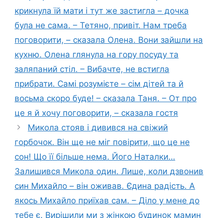
крикнула їй мати і тут же застигла – дочка
була не сама. – Тетяно, привіт. Нам треба
поговорити, – сказала Олена. Вони зайшли на
кухню. Олена глянула на гору посуду та
заляпаний стіл. – Вибачте, не встигла
прибрати. Самі розумієте – сім дітей та й
восьма скоро буде! – сказала Таня. – От про
це я й хочу поговорити, – сказала гостя
Микола стояв і дивився на свіжий
горбочок. Він ще не міг повірити, що це не
сон! Що її більше нема. Його Наталки…
Залишився Микола один. Лише, коли дзвонив
син Михайло – він оживав. Єдина радість. А
якось Михайло приїхав сам. – Діло у мене до
тебе є. Вирішили ми з жінкою будинок мамин