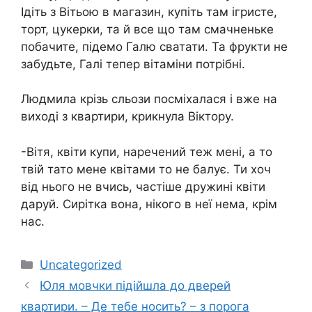
Ідіть з Вітьою в магазин, купіть там ігристе,
торт, цукерки, та й все що там смачненьке
побачите, підемо Галю сватати. Та фрукти не
забудьте, Галі тепер вітаміни потрібні.
Людмила крізь сльози посміхалася і вже на
виході з квартири, крикнула Віктору.
-Вітя, квіти купи, наречений теж мені, а то
твій тато мене квітами то не балує. Ти хоч
від нього не вчись, частіше дружині квіти
даруй. Сирітка вона, нікого в неї нема, крім
нас.
Категорії
Uncategorized
Юля мовчки підійшла до дверей
квартири. – Де тебе носить? – з порога