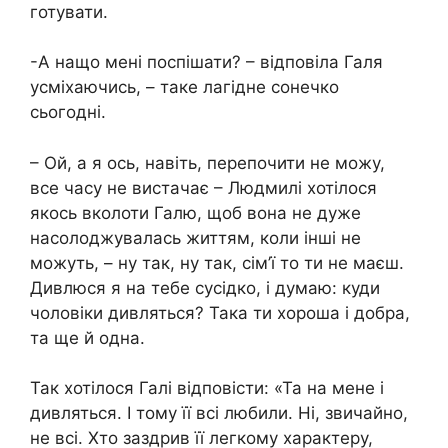
готувати.
-А нащо мені поспішати? – відповіла Галя
усміхаючись, – таке лагідне сонечко
сьогодні.
– Ой, а я ось, навіть, перепочити не можу,
все часу не вистачає – Людмилі хотілося
якось вколоти Галю, щоб вона не дуже
насолоджувалась життям, коли інші не
можуть, – ну так, ну так, сім’ї то ти не маєш.
Дивлюся я на тебе сусідко, і думаю: куди
чоловіки дивляться? Така ти хороша і добра,
та ще й одна.
Так хотілося Галі відповісти: «Та на мене і
дивляться. І тому її всі любили. Ні, звичайно,
не всі. Хто заздрив її легкому характеру,