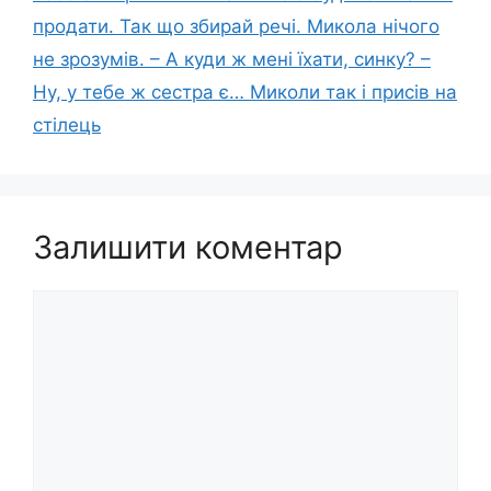
продати. Так що збирай речі. Микола нічого
не зрозумів. – А куди ж мені їхати, синку? –
Ну, у тебе ж сестра є… Миколи так і присів на
стілець
Залишити коментар
Коментар