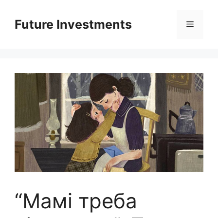
Перейти
до
Future Investments
Меню
вмісту
“Мамі треба