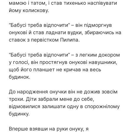
мамою і татом, і став тихенько наспівувати
йому колискову.
“Бабусі треба відпочити” – він підморгнув
онукові й став ладнати вудки, збираючись на
ставок з первістком Пилипа.
“Бабусі треба відпочити” – з легким докором
у голосі, він простягнув онукові навушники,
щоб його планшет не кричав на весь
будинок.
До народження онучки він не дожив зовсім
трохи. Діти забрали мене до себе,
відмовилися залишати одну в спорожнілому
будинку.
Вперше взявши на руки онуку, я