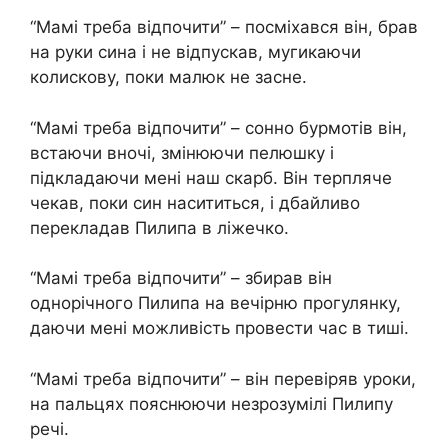
“Мамі треба відпочити” – посміхався він, брав
на руки сина і не відпускав, мугикаючи
колискову, поки малюк не засне.
“Мамі треба відпочити” – сонно бурмотів він,
встаючи вночі, змінюючи пелюшку і
підкладаючи мені наш скарб. Він терпляче
чекав, поки син насититься, і дбайливо
перекладав Пилипа в ліжечко.
“Мамі треба відпочити” – збирав він
однорічного Пилипа на вечірню прогулянку,
даючи мені можливість провести час в тиші.
“Мамі треба відпочити” – він перевіряв уроки,
на пальцях пояснюючи незрозумілі Пилипу
речі.