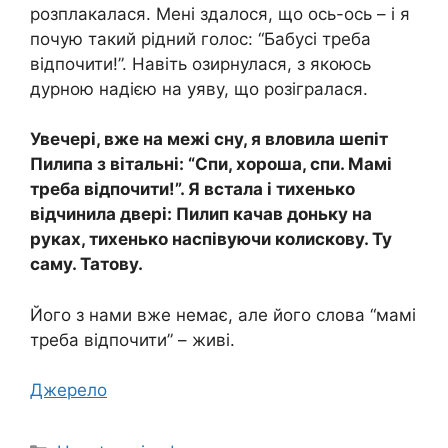
розплакалася. Мені здалося, що ось-ось – і я
почую такий рідний голос: “Бабусі треба
відпочити!”. Навіть озирнулася, з якоюсь
дурною надією на уяву, що розігралася.
Увечері, вже на межі сну, я вловила шепіт
Пилипа з вітальні: “Спи, хороша, спи. Мамі
треба відпочити!”. Я встала і тихенько
відчинила двері: Пилип качав доньку на
руках, тихенько наспівуючи колискову. Ту
саму. Татову.
Його з нами вже немає, але його слова “мамі
треба відпочити” – живі.
Джерело