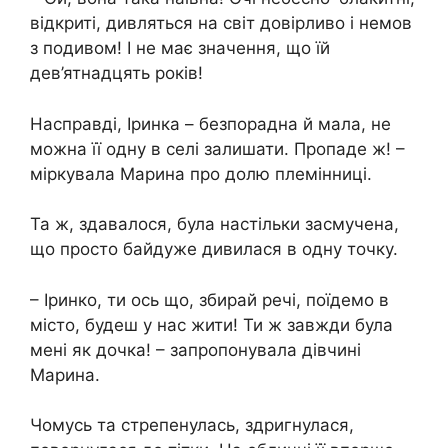
відкриті, дивляться на світ довірливо і немов
з подивом! І не має значення, що їй
дев’ятнадцять років!
Насправді, Іринка – безпорадна й мала, не
можна її одну в селі залишати. Пропаде ж! –
міркувала Марина про долю племінниці.
Та ж, здавалося, була настільки засмучена,
що просто байдуже дивилася в одну точку.
– Іринко, ти ось що, збирай речі, поїдемо в
місто, будеш у нас жити! Ти ж завжди була
мені як дочка! – запропонувала дівчині
Марина.
Чомусь та стрепенулась, здригнулася,