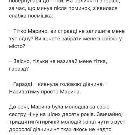
повернулася до тітки. На обличчі її вперше,
за час, що минув після поминок, зʼявилася
слабка посмішка:
– Тітко Марино, ви справді не залишите мене
тут одну? Ви хочете забрати мене з собою у
місто?
– Звісно, тільки не називай мене тітка,
гаразд?
– Гаразд! – кивнула головою дівчина. –
Називатиму просто Марина.
До речі, Марина була молодша за свою
сестру Ніну на цілих десять років. Звичайно,
тридцятип’ятирічній молодій жінці чути з вуст
дорослої дівчини «тітка» якось не надто