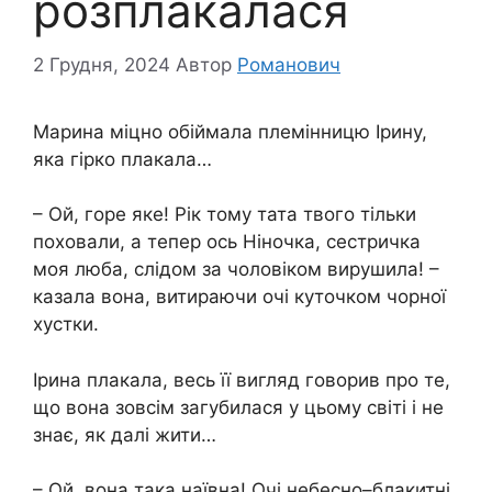
розплакалася
2 Грудня, 2024
Автор
Романович
Марина міцно обіймала племінницю Ірину,
яка гірко плакала…
– Ой, горе яке! Рік тому тата твого тільки
поховали, а тепер ось Ніночка, сестричка
моя люба, слідом за чоловіком вирушила! –
казала вона, витираючи очі куточком чорної
хустки.
Ірина плакала, весь її вигляд говорив про те,
що вона зовсім загубилася у цьому світі і не
знає, як далі жити…
– Ой, вона така наївна! Очі небесно–блакитні,