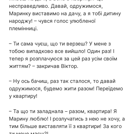
несправедливо. Давай, одружимося,
Маринку виставимо на дачу, а я тобі дитину
народжу! – чувся голос улюбленої
племінниці.
– Ти сама чуєш, що ти верзеш? У мене з
тобою випадково все вийшло! Один раз! І
тепер я розплачуюся за цей раз усім своїм
життям? – закричав Віктор.
– Ну ось бачиш, раз так сталося, то давай
одружимося, будемо жити разом! Переїдемо
у квартиру!
– Та що ти заладнала – разом, квартира! Я
Марину люблю! І розлучатись з нею не хочу, а
тим більше виставляти її з квартири! За кого
ти мене маєш?!