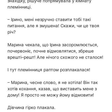
знахідку, рішуче попрямувала у кімнату
племінниці.
– Ірино, мені незручно ставити тобі такі
питання, але я змушена! Скажи, чи це твоя
річ?
Марина чекала, що Ірина засоромлюється,
почервоніє, почне відмовлятися, збреше
врешті–решт! Але нічого схожого не сталося!
І тут племінниця раптом розплакалася!
– Марина, чесне слово, я не хотіла! Він так
хотів кохання, казав, що виставить мене з
дому! Я просто не можу йому відмовити!
Дівчина гірко плакала.