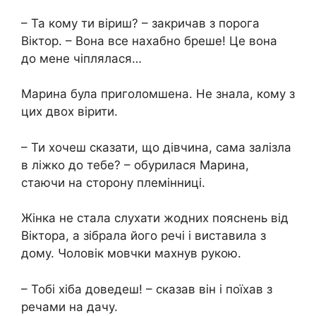
– Та кому ти віриш? – закричав з порога
Віктор. – Вона все нахабно бреше! Це вона
до мене чіплялася…
Марина була приголомшена. Не знала, кому з
цих двох вірити.
– Ти хочеш сказати, що дівчина, сама залізла
в ліжко до тебе? – обурилася Марина,
стаючи на сторону племінниці.
Жінка не стала слухати жодних пояснень від
Віктора, а зібрала його речі і виставила з
дому. Чоловік мовчки махнув рукою.
– Тобі хіба доведеш! – сказав він і поїхав з
речами на дачу.