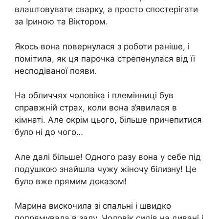
влаштовувати сварку, а просто спостерігати
за Іриною та Віктором.
Якось вона повернулася з роботи раніше, і
помітила, як ця парочка стрепенулася від її
несподіваної появи.
На обличчях чоловіка і племінниці був
справжній страх, коли вона з’явилася в
кімнаті. Але окрім цього, більше причепитися
було ні до чого…
Але далі більше! Одного разу вона у себе під
подушкою знайшла чужу жіночу білизну! Це
було вже прямим доказом!
Марина вискочила зі спальні і швидко
попрямувала в залу. Чоловік сидів на дивані і