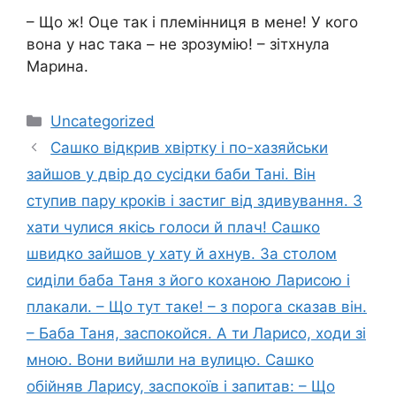
– Що ж! Оце так і племінниця в мене! У кого
вона у нас така – не зрозумію! – зітхнула
Марина.
Категорії
Uncategorized
Сашко відкрив хвіртку і по-хазяйськи
зайшов у двір до сусідки баби Тані. Він
ступив пару кроків і застиг від здивування. З
хати чулися якісь голоси й плач! Сашко
швидко зайшов у хату й ахнув. За столом
сиділи баба Таня з його коханою Ларисою і
плакали. – Що тут таке! – з порога сказав він.
– Баба Таня, заспокойся. А ти Ларисо, ходи зі
мною. Вони вийшли на вулицю. Сашко
обійняв Ларису, заспокоїв і запитав: – Що