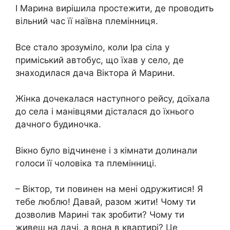
І Марина вирішила простежити, де проводить
вільний час її наївна племінниця.
Все стало зрозуміло, коли Іра сіла у
приміський автобус, що їхав у село, де
знаходилася дача Віктора й Марини.
Жінка дочекалася наступного рейсу, доїхала
до села і манівцями дісталася до їхнього
дачного будиночка.
Вікно було відчинене і з кімнати долинали
голоси її чоловіка та племінниці.
– Віктор, ти повинен на мені одружитися! Я
тебе люблю! Давай, разом жити! Чому ти
дозволив Марині так зробити? Чому ти
живеш на дачі, а вона в квартирі? Це