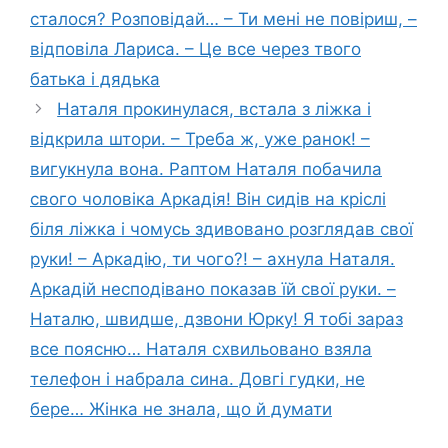
сталося? Розповідай… – Ти мені не повіриш, –
відповіла Лариса. – Це все через твого
батька і дядька
Наталя прокинулася, встала з ліжка і
відкрила штори. – Треба ж, уже ранок! –
вигукнула вона. Раптом Наталя побачила
свого чоловіка Аркадія! Він сидів на кріслі
біля ліжка і чомусь здивовано розглядав свої
руки! – Аркадію, ти чого?! – ахнула Наталя.
Аркадій несподівано показав їй свої руки. –
Наталю, швидше, дзвони Юрку! Я тобі зараз
все поясню… Наталя схвильовано взяла
телефон і набрала сина. Довгі гудки, не
бере… Жінка не знала, що й думати