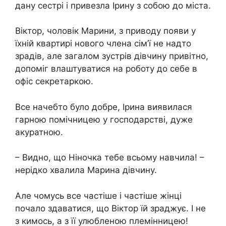
дану сестрі і привезла Ірину з собою до міста.
Віктор, чоловік Марини, з приводу появи у
їхній квартирі нового члена сім’ї не надто
зрадів, але загалом зустрів дівчину привітно,
допоміг влаштуватися на роботу до себе в
офіс секретаркою.
Все начебто було добре, Ірина виявилася
гарною помічницею у господарстві, дуже
акуратною.
– Видно, що Ніночка тебе всьому навчила! –
нерідко хвалила Марина дівчину.
Але чомусь все частіше і частіше жінці
почало здаватися, що Віктор їй зраджує. І не
з кимось, а з її улюбленою племінницею!