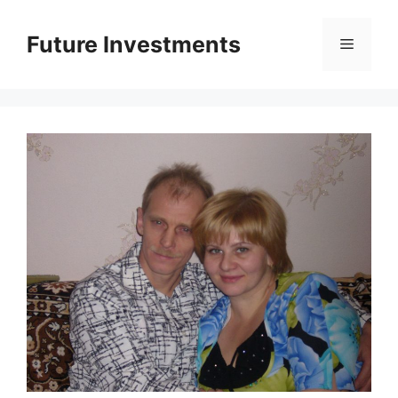
Перейти
до
Future Investments
Меню
вмісту