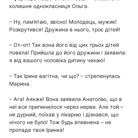
колишня однокласниця Ольга.
– Ну, пам’ятаю, звісно! Молодець, мужик!
Розкрутився! Дружина в нього, троє дітей!
– От–от! Так вона його від цих трьох дітей
повела! Прийшла до його дружини і заявила:
я від вашого чоловіка дитину чекаю!
– Так Ірина вагітна, чи що? – стрепенулась
Марина.
– Ага! Аякже! Вона заявила Анатолію, що в
неї все припинилося через нерви. Але той –
не дурний, поїхав у лікарню і дізнався, що
нічого не було! Тож будь впевнена – не
пропаде твоя Іринка!