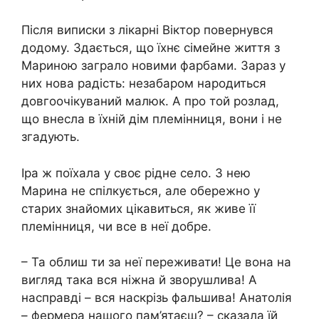
Після виписки з лікарні Віктор повернувся
додому. Здається, що їхнє сімейне життя з
Мариною заграло новими фарбами. Зараз у
них нова радість: незабаром народиться
довгоочікуваний малюк. А про той розлад,
що внесла в їхній дім племінниця, вони і не
згадують.
Іра ж поїхала у своє рідне село. З нею
Марина не спілкується, але обережно у
старих знайомих цікавиться, як живе її
племінниця, чи все в неї добре.
– Та облиш ти за неї переживати! Це вона на
вигляд така вся ніжна й зворушлива! А
насправді – вся наскрізь фальшива! Анатолія
– фермера нашого пам’ятаєш? – сказала їй