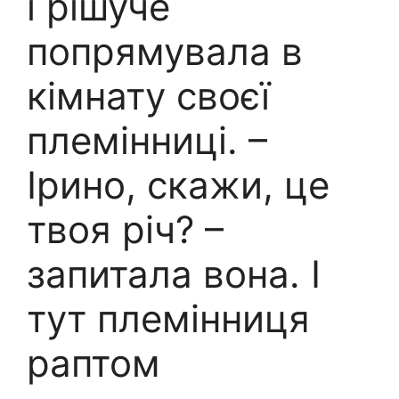
і рішуче
попрямувала в
кімнату своєї
племінниці. –
Ірино, скажи, це
твоя річ? –
запитала вона. І
тут племінниця
раптом