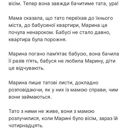
вісім. Тепер вона завжди бачитиме тата, ура!
Мама сказала, що тато переїхав до їхнього
міста, до бабусиної квартири, Марина це
почула ненароком. Бабусі не стало давно,
квартира була порожня.
Марина погано пам’ятає бабусю, вона бачила
її разів п’ять, бабуся не любила Марину, діти
це відчувають.
Марина пише татові листи, докладно
розповідаючи, як у них із мамою справи, чим
вони займаються.
Тато з ними не живе, вони з мамою
розлучилися, коли Марині було вісім, зараз їй
чотирнадцять.