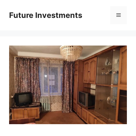
Перейти
до
Future Investments
Меню
вмісту