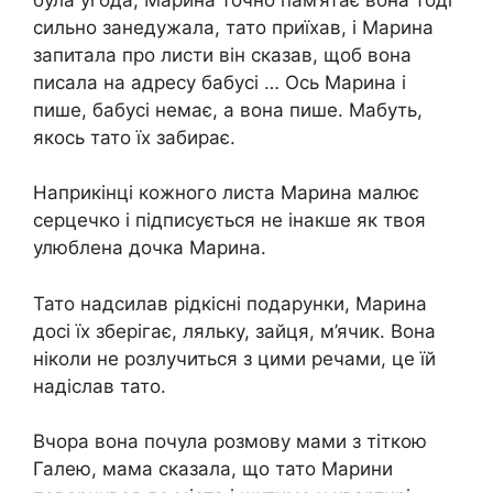
сильно занедужала, тато приїхав, і Марина
запитала про листи він сказав, щоб вона
писала на адресу бабусі … Ось Марина і
пише, бабусі немає, а вона пише. Мабуть,
якось тато їх забирає.
Наприкінці кожного листа Марина малює
серцечко і підписується не інакше як твоя
улюблена дочка Марина.
Тато надсилав рідкісні подарунки, Марина
досі їх зберігає, ляльку, зайця, м’ячик. Вона
ніколи не розлучиться з цими речами, це їй
надіслав тато.
Вчора вона почула розмову мами з тіткою
Галею, мама сказала, що тато Марини