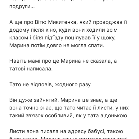
подруги…
А ще про Вітю Микитенка, який проводжав її
додому після кіно, куди вони ходили всім
класом і біля під’їзду поцілував її у щоку,
Марина потім довго не могла спати.
Навіть мамі про це Марина не сказала, а
татові написала.
Тато не відповів, жодного разу.
Він дуже зайнятий, Марина це знає, а ще
вона точно знає, що тато читає її листи, у них
такий зв’язок особливий, як у тата з донькою.
Листи вона писала на адресу бабусі, такою
була угода, Марина точно пам’ятає вона тоді