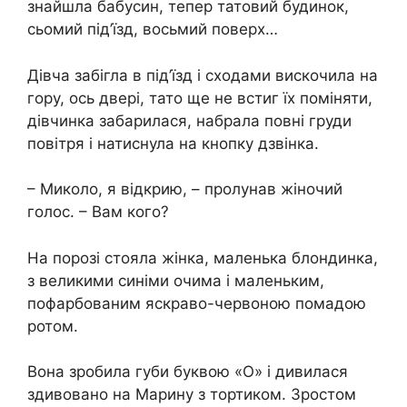
знайшла бабусин, тепер татовий будинок,
сьомий під’їзд, восьмий поверх…
Дівча забігла в під’їзд і сходами вискочила на
гору, ось двері, тато ще не встиг їх поміняти,
дівчинка забарилася, набрала повні груди
повітря і натиснула на кнопку дзвінка.
– Миколо, я відкрию, – пролунав жіночий
голос. – Вам кого?
На порозі стояла жінка, маленька блондинка,
з великими синіми очима і маленьким,
пофарбованим яскраво-червоною помадою
ротом.
Вона зробила губи буквою «О» і дивилася
здивовано на Марину з тортиком. Зростом