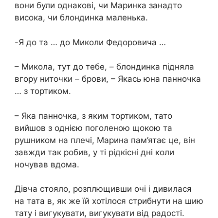
вони були однакові, чи Маринка занадто
висока, чи блондинка маленька.
-Я до та … до Миколи Федоровича …
– Микола, тут до тебе, – блондинка підняла
вгору ниточки – брови, – Якась юна панночка
… з тортиком.
– Яка панночка, з яким тортиком, тато
вийшов з однією поголеною щокою та
рушником на плечі, Марина пам’ятає це, він
завжди так робив, у ті рідкісні дні коли
ночував вдома.
Дівча стояло, розплющивши очі і дивилася
на тата в, як же їй хотілося стрибнути на шию
тату і вигукувати, вигукувати від радості.