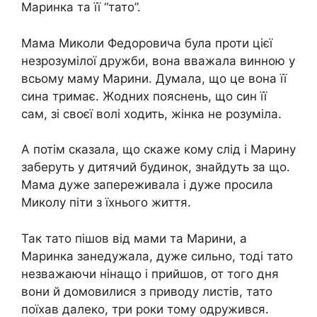
Маринка та її “тато”.
Мама Миколи Федоровича була проти цієї
незрозумілої дружби, вона вважала винною у
всьому маму Марини. Думала, що це вона її
сина тримає. Жодних пояснень, що син її
сам, зі своєї волі ходить, жінка не розуміла.
А потім сказала, що скаже кому слід і Марину
заберуть у дитячий будинок, знайдуть за що.
Мама дуже запереживала і дуже просила
Миколу піти з їхнього життя.
Так тато пішов від мами та Марини, а
Маринка занедужала, дуже сильно, тоді тато
незважаючи нінащо і прийшов, от того дня
вони й домовилися з приводу листів, тато
поїхав далеко, три роки тому одружився.