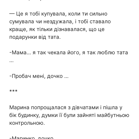
— Це я тобі купувала, коли ти сильно
сумувала чи нездужала, і тобі ставало
краще, як тільки дізнавалася, що це
подарунки від тата.
-Мама… я так чекала його, я так люблю тата
…
-Пробач мені, дочко …
***
Марина попрощалася з дівчатами і пішла у
бік будинку, думки її були зайняті майбутньою
контрольною.
-Маринко, дочко …