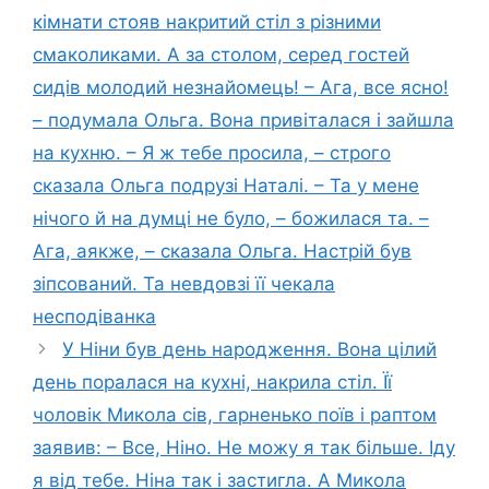
кімнати стояв накритий стіл з різними
смаколиками. А за столом, серед гостей
сидів молодий незнайомець! – Ага, все ясно!
– подумала Ольга. Вона привіталася і зайшла
на кухню. – Я ж тебе просила, – строго
сказала Ольга подрузі Наталі. – Та у мене
нічого й на думці не було, – божилася та. –
Ага, аякже, – сказала Ольга. Настрій був
зіпсований. Та невдовзі її чекала
несподіванка
У Ніни був день народження. Вона цілий
день поралася на кухні, накрила стіл. Її
чоловік Микола сів, гарненько поїв і раптом
заявив: – Все, Ніно. Не можу я так більше. Іду
я від тебе. Ніна так і застигла. А Микола