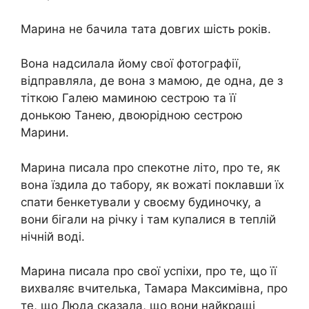
Марина не бачила тата довгих шість років.
Вона надсилала йому свої фотографії,
відправляла, де вона з мамою, де одна, де з
тіткою Галею маминою сестрою та її
донькою Танею, двоюрідною сестрою
Марини.
Марина писала про спекотне літо, про те, як
вона їздила до табору, як вожаті поклавши їх
спати бенкетували у своєму будиночку, а
вони бігали на річку і там купалися в теплій
нічній воді.
Марина писала про свої успіхи, про те, що її
вихваляє вчителька, Тамара Максимівна, про
те, що Люда сказала, що вони найкращі