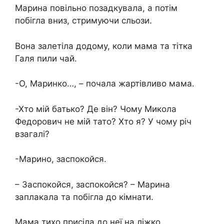
Марина повільно позадкувала, а потім
побігла вниз, стримуючи сльози.
Вона залетіла додому, коли мама та тітка
Галя пили чай.
-О, Маринко…, – почала жартівливо мама.
-Хто мій батько? Де він? Чому Микола
Федорович не мій тато? Хто я? У чому річ
взагалі?
-Марино, заспокойся.
– Заспокойся, заспокойся? – Марина
заплакала та побігла до кімнати.
Мама тихо присіла до неї на ліжко,