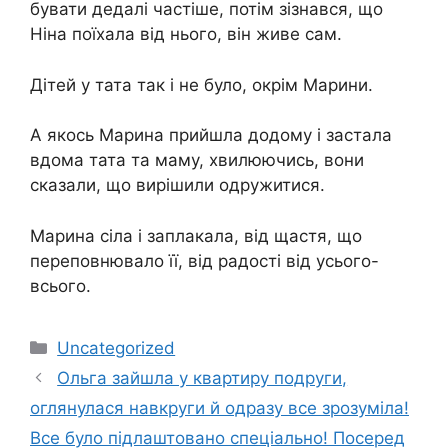
бувати дедалі частіше, потім зізнався, що
Ніна поїхала від нього, він живе сам.
Дітей у тата так і не було, окрім Марини.
А якось Марина прийшла додому і застала
вдома тата та маму, хвилюючись, вони
сказали, що вирішили одружитися.
Марина сіла і заплакала, від щастя, що
переповнювало її, від радості від усього-
всього.
Категорії
Uncategorized
Ольга зайшла у квартиру подруги,
оглянулася навкруги й одразу все зрозуміла!
Все було підлаштовано спеціально! Посеред