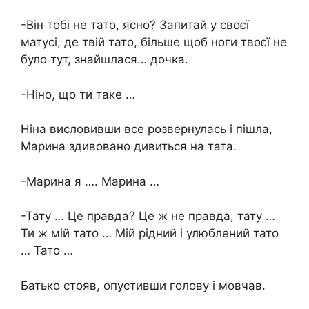
-Він тобі не тато, ясно? Запитай у своєї
матусі, де твій тато, більше щоб ноги твоєї не
було тут, знайшлася… дочка.
-Ніно, що ти таке …
Ніна висловивши все розвернулась і пішла,
Марина здивовано дивиться на тата.
-Марина я …. Марина …
-Тату … Це правда? Це ж не правда, тату …
Ти ж мій тато … Мій рідний і улюблений тато
… Тато …
Батько стояв, опустивши голову і мовчав.