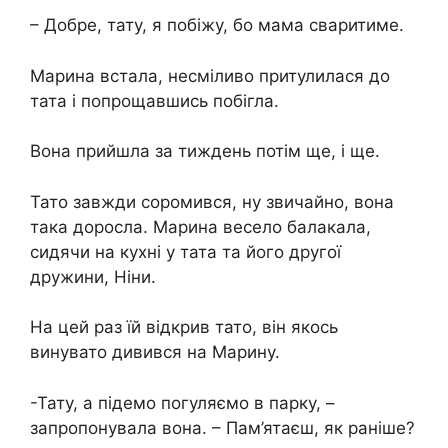
– Добре, тату, я побіжу, бо мама сваритиме.
Марина встала, несміливо притулилася до
тата і попрощавшись побігла.
Вона прийшла за тиждень потім ще, і ще.
Тато завжди соромився, ну звичайно, вона
така доросла. Марина весело балакала,
сидячи на кухні у тата та його другої
дружини, Ніни.
На цей раз їй відкрив тато, він якось
винувато дивився на Марину.
-Тату, а підемо погуляємо в парку, –
запропонувала вона. – Пам’ятаєш, як раніше?