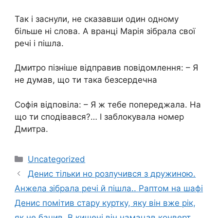
Так і заснули, не сказавши один одному
більше ні слова. А вранці Марія зібрала свої
речі і пішла.
Дмитро пізніше відправив повідомлення: – Я
не думав, що ти така безсердечна
Софія відповіла: – Я ж тебе попереджала. На
що ти сподівався?… І заблокувала номер
Дмитра.
Категорії
Uncategorized
Денис тільки но розлучився з дружиною.
Анжела зібрала речі й пішла.. Раптом на шафі
Денис помітив стару куртку, яку він вже рік,
як не бачив. В кишені він намацав конверт.