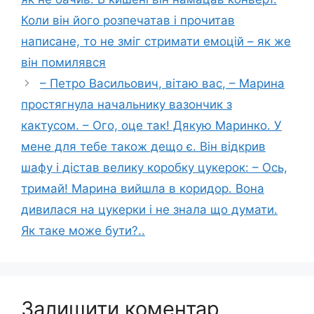
Коли він його розпечатав і прочитав
написане, то не зміг стримати емоцій – як же
він помилявся
– Петро Васильович, вітаю вас, – Марина
простягнула начальнику вазончик з
кактусом. – Ого, оце так! Дякую Маринко. У
мене для тебе також дещо є. Він відкрив
шафу і дістав велику коробку цукерок: – Ось,
тримай! Марина вийшла в коридор. Вона
дивилася на цукерки і не знала що думати.
Як таке може бути?..
Залишити коментар