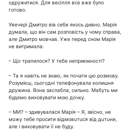
одружитися. Для весілля все вже було
готово.
Увечері Дмитро вів себе якось дивно. Марія
думала, що він сам розповість у чому справа,
але Дмитро мовчав. Уже перед сном Марія
не витримала:
– Що трапилося? У тебе неприємності?
– Та я навіть не знаю, як почати цю розмову.
Розумієш, сьогодні телефонувала колишня
дружина. Вона зacлaблa, сильно. Мабуть ми
будемо виховувати мою дочку.
– МИ? – здивувалася Марія – Я, звісно, не
можу тебе просити вiдмoвuтucя від дuтuни,
але і виховувати її не буду.