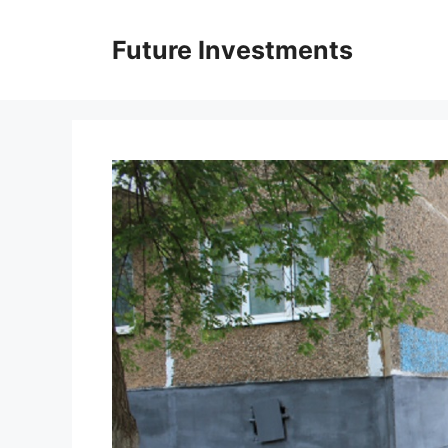
Перейти
до
Future Investments
вмісту