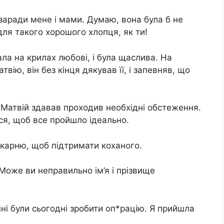
 заради мене і мами. Думаю, вона була б не
 для такого хорошого хлопця, як ти!
ала на крилах любові, і була щаслива. На
вію, він без кінця дякував її, і запевняв, що
Матвій здавав проходив необхідні обстеження.
ся, щоб все пройшло ідеально.
ікарню, щоб підтримати коханого.
 Може ви неправильно ім’я і прізвище
ні були сьогодні зробити оп*рацію. Я прийшла