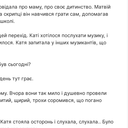
овідала про маму, про своє дитинство. Матвій
а скрипці він навчився грати сам, допомагав
 школі.
й перехід. Каті хотілося послухати музику, і
илося. Катя запитала у інших музикантів, що
був сьогодні?
день тут грає.
му. Вчора вони так мило і душевно провели
критий, щирий, трохи соромився, що погано
 Катя стояла осторонь і слухала, слухала.. Було