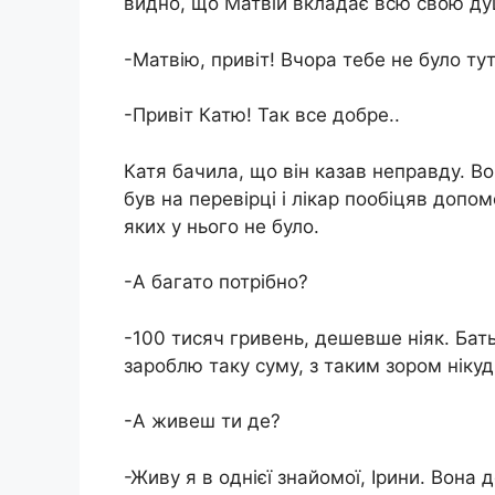
видно, що Матвій вкладає всю свою ду
-Матвію, привіт! Вчора тебе не було ту
-Привіт Катю! Так все добре..
Катя бачила, що він казав неправду. Во
був на перевірці і лікар пообіцяв допом
яких у нього не було.
-А багато потрібно?
-100 тисяч гривень, дешевше ніяк. Бат
зароблю таку суму, з таким зором ніку
-А живеш ти де?
-Живу я в однієї знайомої, Ірини. Вона