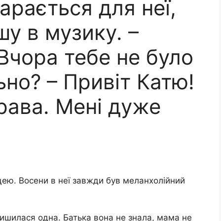
арається для неї,
у в музику. –
 Вчора тебе не було
ьно? – Привіт Катю!
права. Мені дуже
цею. Восени в неї завжди був меланхолійний
лишилася одна. Батька вона не знала, мама не