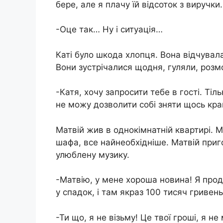
бере, але я плачу їй відсоток з виручки.
-Оце так… Ну і ситуація…
Каті було шкода хлопця. Вона відчувала
Вони зустрічалися щодня, гуляли, розм
-Катя, хочу запросити тебе в гості. Ті
не можу дозволити собі зняти щось кра
Матвій жив в однокімнатній квартирі. М
шафа, все найнеобхідніше. Матвій приг
улюблену музику.
-Матвію, у мене хороша новина! Я про
у спадок, і там якраз 100 тисяч гривень
-Ти що, я не візьму! Це твої гроші, я не