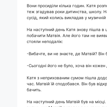
Вони просиділи кілька годин. Катя розп
теж згадував роки дитинства, школу. Н
сусід, який колись викладав у музичній
На наступний день Катя знову пішла в це
побачити Матвія. Але його там не вияв
стояли неподалік:
-Вибачте, ви не знаєте, де Матвій? Він 
-Сьогодні його не було, хоча він кожен 
Катя з неприхованим сумом пішла додо
час. Матвій їй сподобався. Він був від
бачить.
На наступний день Матвій був на місці.