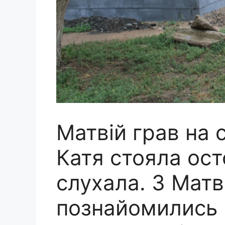
Матвій грав на с
Катя стояла ост
слухала. З Матв
познайомились 2