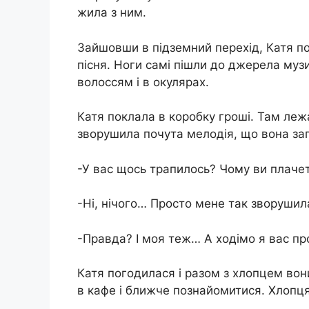
жила з ним.
Зайшовши в підземний перехід, Катя по
пісня. Ноги самі пішли до джерела муз
волоссям і в окулярах.
Катя поклала в коробку гроші. Там лежа
зворушила почута мелодія, що вона за
-У вас щось трапилось? Чому ви плаче
-Ні, нічого… Просто мене так зворушил
-Правда? І моя теж… А ходімо я вас про
Катя погодилася і разом з хлопцем вон
в кафе і ближче познайомитися. Хлопця