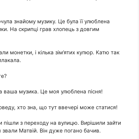
чула знайому музику. Це була її улюблена
ики. На скрипці грав хлопець з довгим
ли монетки, і кілька зім’ятих купюр. Катю так
плакала.
те?
а ваша музика. Це моя улюблена пісня!
веду, хто зна, що тут ввечері може статися!
и пішли з переходу на вулицю. Вирішили зайти
 звали Матвій. Він дуже погано бачив.