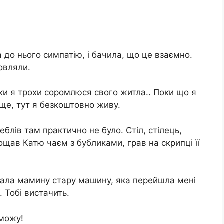
 до нього симпатію, і бачила, що це взаємно.
овляли.
льки я трохи соромлюся свого житла.. Поки що я
ще, тут я безкоштовно живу.
еблів там практично не було. Стіл, стілець,
ощав Катю чаєм з бубликами, грав на скрипці її
дала мамину стару машину, яка перейшла мені
. Тобі вистачить.
 можу!