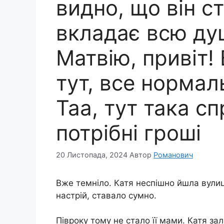
видно, що він ст
вкладає всю душ
Матвію, привіт!
тут, все нормал
Таа, тут така с
потрібні гроші
20 Листопада, 2024
Автор
Романович
Вже темніло. Катя неспішно йшла вули
настрій, ставало сумно.
Півроку тому не стало її мами. Катя за