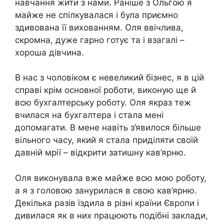
навчання жити з нами. Раніше з Ольгою я
майже не спілкувалася і була приємно
здивована її вихованням. Оля ввічлива,
скромна, дуже гарно готує та і взагалі –
хороша дівчина.
В нас з чоловіком є невеликий бізнес, я в цій
справі крім основної роботи, виконую ще й
всю бухгалтерську роботу. Оля якраз теж
вчилася на бухгалтера і стала мені
допомагати. В мене навіть з’явилося більше
вільного часу, який я стала приділяти своїй
давній мрії – відкрити затишну кав’ярню.
Оля виконувала вже майже всю мою роботу,
а я з головою занурилася в свою кав’ярню.
Декілька разів їздила в різні країни Європи і
дивилася як в них працюють подібні заклади,