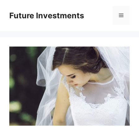
Перейти
до
Future Investments
Меню
вмісту