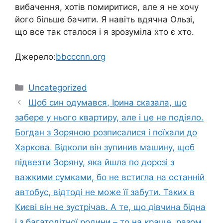
вибачення, хотів помиритися, але я не хочу
його більше бачити. Я навіть вдячна Ользі,
що все так сталося і я зрозуміла хто є хто.
Джерело:
bbcccnn.org
Категорії
Uncategorized
Щоб син одумався, Ірина сказала, що
забере у нього квартиру, але і це не подіяло.
Богдан з Зоряною розписалися і поїхали до
Харкова. Відколи він зупинив машину, щоб
підвезти Зоряну, яка йшла по дорозі з
важкими сумками, бо не встигла на останній
автобус, відтоді не може її забути. Таких в
Києві він не зустрічав. А те, що дівчина бідна
і з багатодітної родини – то на краще, разом