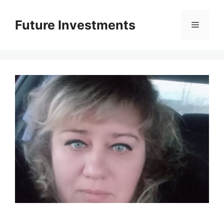
Перейти
до
Future Investments
Меню
вмісту