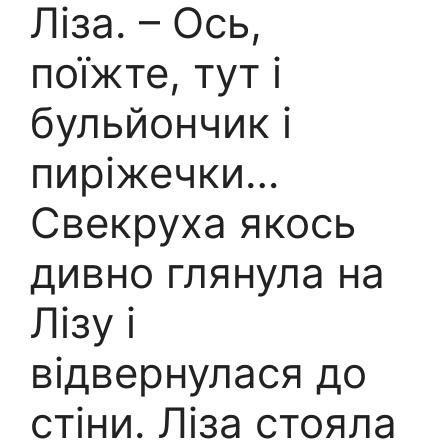
Ліза. – Ось,
поїжте, тут і
бульйончик і
пиріжечки…
Свекруха якось
дивно глянула на
Лізу і
відвернулася до
стіни. Ліза стояла