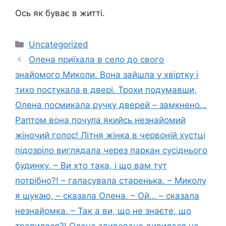
Ось як буває в житті.
Категорії
Uncategorized
Олена приїхала в село до свого
знайомого Миколи. Вона зайшла у хвіртку і
тихо постукала в двері. Трохи подумавши,
Олена посмикала ручку дверей – замкнено…
Раптом вона почула якийсь незнайомий
жіночий голос! Літня жінка в червоній хустці
підозріло виглядала через паркан сусіднього
будинку. – Ви хто така, і що вам тут
потрібно?! – галасувала старенька. – Миколу
я шукаю, – сказала Олена. – Ой… – сказала
незнайомка. – Так а ви, що не знаєте, що