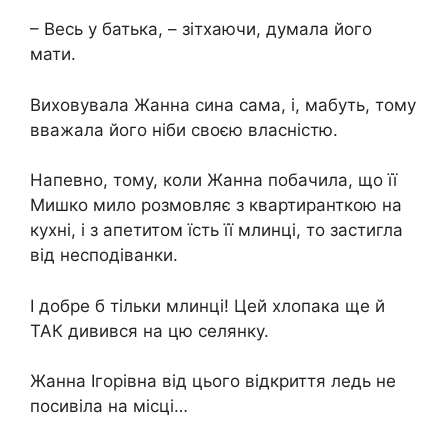
– Весь у батька, – зітхаючи, думала його
мати.
Виховувала Жанна сина сама, і, мабуть, тому
вважала його ніби своєю власністю.
Напевно, тому, коли Жанна побачила, що її
Мишко мило розмовляє з квартиранткою на
кухні, і з апетитом їсть її млинці, то застигла
від несподіванки.
І добре б тільки млинці! Цей хлопака ще й
ТАК дивився на цю селянку.
Жанна Ігорівна від цього відкриття ледь не
посивіла на місці…