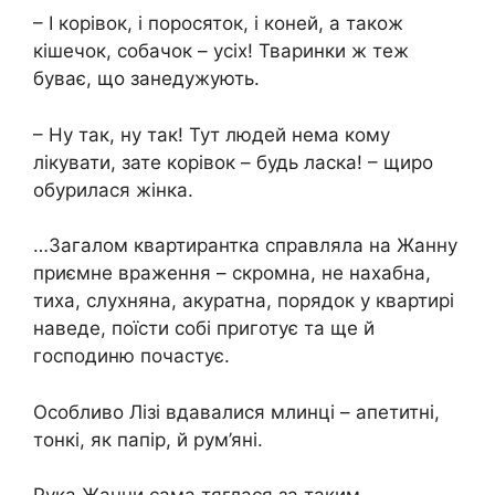
– І корівок, і поросяток, і коней, а також
кішечок, собачок – усіх! Тваринки ж теж
буває, що занедужують.
– Ну так, ну так! Тут людей нема кому
лікувати, зате корівок – будь ласка! – щиро
обурилася жінка.
…Загалом квартирантка справляла на Жанну
приємне враження – скромна, не нахабна,
тиха, слухняна, акуратна, порядок у квартирі
наведе, поїсти собі приготує та ще й
господиню почастує.
Особливо Лізі вдавалися млинці – апетитні,
тонкі, як папір, й рум’яні.