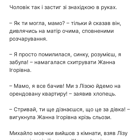
Чоловік так і застиг зі знахідкою в руках.
– Як ти могла, мамо? – тільки й сказав він,
дивлячись на матір очима, сповненими
розчарування.
– Я просто помилилася, синку, розумієш, я
забула! – намагалася схитрувати Жанна
Ігорівна.
– Мамо, я все бачив! Ми з Лізою йдемо на
орендовану квартиру! – заявив хлопець.
– Стривай, ти ще дізнаєшся, що це за дівка! –
вигукнула Жанна Ігорівна крізь сльози.
Михайло мовчки вийшов з кімнати, взяв Лізу