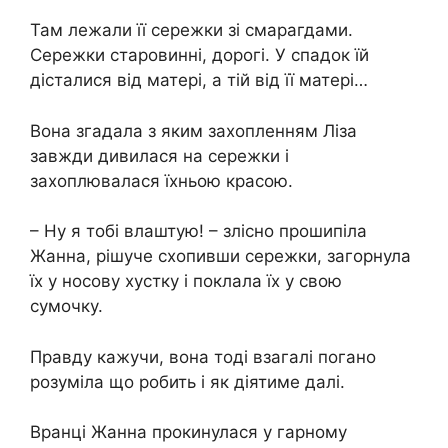
Там лежали її сережки зі смарагдами.
Сережки старовинні, дорогі. У спадок їй
дісталися від матері, а тій від її матері…
Вона згадала з яким захопленням Ліза
завжди дивилася на сережки і
захоплювалася їхньою красою.
– Ну я тобі влаштую! – злісно прошипіла
Жанна, рішуче схопивши сережки, загорнула
їх у носову хустку і поклала їх у свою
сумочку.
Правду кажучи, вона тоді взагалі погано
розуміла що робить і як діятиме далі.
Вранці Жанна прокинулася у гарному