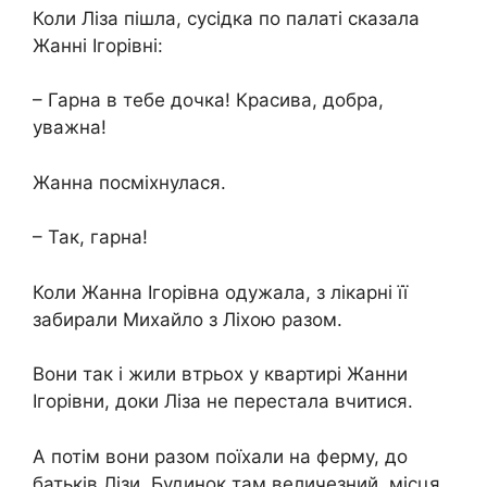
Коли Ліза пішла, сусідка по палаті сказала
Жанні Ігорівні:
– Гарна в тебе дочка! Красива, добра,
уважна!
Жанна посміхнулася.
– Так, гарна!
Коли Жанна Ігорівна одужала, з лікарні її
забирали Михайло з Ліхою разом.
Вони так і жили втрьох у квартирі Жанни
Ігорівни, доки Ліза не перестала вчитися.
А потім вони разом поїхали на ферму, до
батьків Лізи. Будинок там величезний, місця