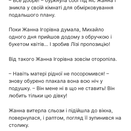
– Все добре! – буркнула собі під ніс Жанна і
зникла у своїй кімнаті для обмірковування
подальшого плану.
Поки Жанна Ігорівна думала, Михайло
одного дня прийшов додому з обручкою і
букетом квітів… І зробив Лізі пропозицію!
Від такого Жанна Ігорівна зовсім оторопіла.
– Навіть матері рідної не посоромився! –
знову обурено плакала вона всю ніч у
подушку. – Він мене ні в що не ставить! Він
любить тільки цю дівку!
Жанна витерла сльози і підійшла до вікна,
повернулася, і раптом, погляд її зупинився на
столику.