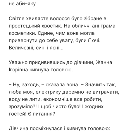
не аби–яку.
Світле хвилясте волосся було зібране в
простецький хвостик. На обличчі ані грама
косметики. Єдине, чим вона могла
привернути до себе увагу, були її очі.
Величезні, сині і ясні…
Уважно придивившись до дівчини, Жанна
Ігорівна кивнула головою.
– Ну, заходь, – сказала вона. – Значить так,
люба моя, електрику даремно не витрачати,
воду не лити, економніше все робити,
зрозуміло?! І щоб чисто було! І жодних
гостей! Є питання?
Дівчина посміхнулася і кивнула головою: