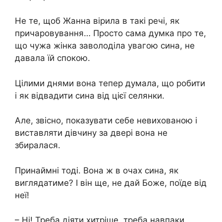
Не те, щоб Жанна вірила в такі речі, як
причаровування… Просто сама думка про те,
що чужа жінка заволоділа увагою сина, не
давала їй спокою.
Цілими днями вона тепер думала, що робити
і як відвадити сина від цієї селянки.
Але, звісно, показувати себе невихованою і
виставляти дівчину за двері вона не
збиралася.
Принаймні тоді. Вона ж в очах сина, як
виглядатиме? І він ще, не дай Боже, поїде від
неї!
– Ні! Треба діяти хитріше, треба навпаки,