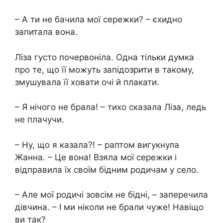
– А ти не бачила мої сережки? – єхидно
запитала вона.
Ліза густо почервоніла. Одна тільки думка
про те, що її можуть запідозрити в такому,
змушувала її ховати очі й плакати.
– Я нічого не брала! – тихо сказала Ліза, ледь
не плачучи.
– Ну, що я казала?! – раптом вигукнула
Жанна. – Це вона! Взяла мої сережки і
відправила їх своїм бідним родичам у село.
– Але мої родичі зовсім не бідні, – заперечила
дівчина. – І ми ніколи не брали чуже! Навіщо
ви так?