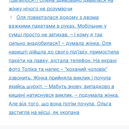
трапилося?! Олена здивовано дивилася на
жінку нічого не розуміючи
Оля поверталася додому з двома
важкими пакетами в руках. Мобільник у
сумці просто не затихав. – І кому я так
сильно знадобилася? – думала жінка. Оля
нарешті дійшла до свого під’їзду, примостила
пакети на лавку, дістала телефон. На екрані
фото Толіка та напис – “коханий чоловік”
дзвонить. Жінка прийняла виклик і почула
якийсь шурхіт. – Мабуть знову, випадково в
кишені натиснувся виклик, – подумала жінка.
Але від того, що вона потім почула, Ольга
застигла на місці, як укопана