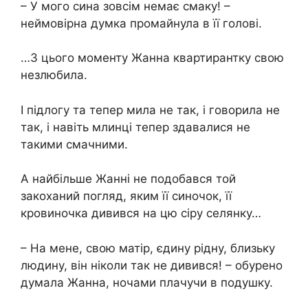
– У мого сина зовсім немає смаку! –
неймовірна думка промайнула в її голові.
…З цього моменту Жанна квартирантку свою
незлюбила.
І підлогу та тепер мила не так, і говорила не
так, і навіть млинці тепер здавалися не
такими смачними.
А найбільше Жанні не подобався той
закоханий погляд, яким її синочок, її
кровиночка дивився на цю сіру селянку…
– На мене, свою матір, єдину рідну, близьку
людину, він ніколи так не дивився! – обурено
думала Жанна, ночами плачучи в подушку.