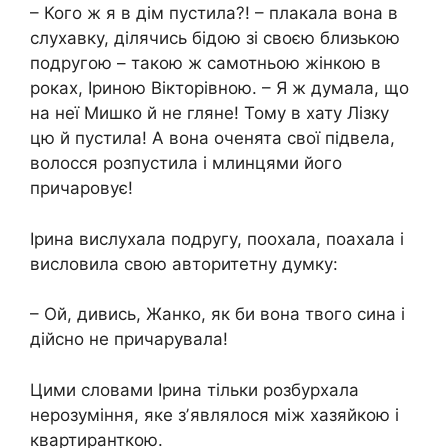
– Кого ж я в дім пустила?! – плакала вона в
слухавку, ділячись бідою зі своєю близькою
подругою – такою ж самотньою жінкою в
роках, Іриною Вікторівною. – Я ж думала, що
на неї Мишко й не гляне! Тому в хату Лізку
цю й пустила! А вона оченята свої підвела,
волосся розпустила і млинцями його
причаровує!
Ірина вислухала подругу, поохала, поахала і
висловила свою авторитетну думку:
– Ой, дивись, Жанко, як би вона твого сина і
дійсно не причарувала!
Цими словами Ірина тільки розбурхала
нерозуміння, яке зʼявлялося між хазяйкою і
квартиранткою.