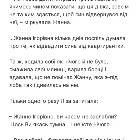
якимось чином показати, що ця дівка, зовсім
не та ким здається, щоб син відвернувся від
неї, – міркувала Жанна.
…Жанна Ігорівна кілька днів поспіль думала
про те, як відвадити сина від квартирантки.
Та ж, ходила собі як нічого й не було,
смажила свої млинці, варила борщі і
вдавала, що не помічає Жанну, яка з–під
лоба так і дивилась на неї.
Тільки одного разу Ліза запитала:
– Жанно Ігорівно, ви часом не заслабли?
Щось Ви якась сумна… І не їсте нічого…