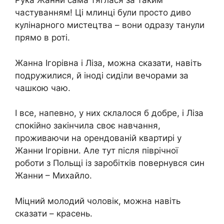
Рука Жанни сама тяглася за таким
частуванням! Ці млинці були просто диво
кулінарного мистецтва – вони одразу танули
прямо в роті.
Жанна Ігорівна і Ліза, можна сказати, навіть
подружилися, й іноді сиділи вечорами за
чашкою чаю.
І все, напевно, у них склалося б добре, і Ліза
спокійно закінчила своє навчання,
проживаючи на орендованій квартирі у
Жанни Ігорівни. Але тут після піврічної
роботи з Польщі із заробітків повернувся син
Жанни – Михайло.
Міцний молодий чоловік, можна навіть
сказати – красень.