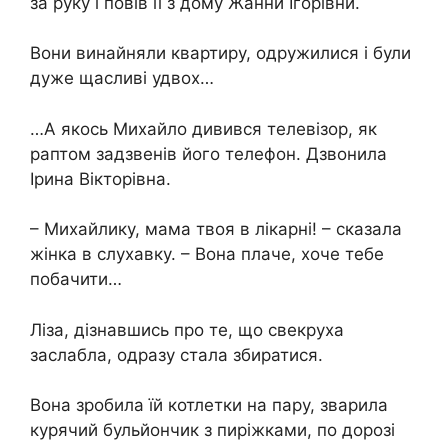
за руку і повів її з дому Жанни Ігорівни.
Вони винайняли квартиру, одружилися і були
дуже щасливі удвох…
…А якось Михайло дивився телевізор, як
раптом задзвенів його телефон. Дзвонила
Ірина Вікторівна.
– Михайлику, мама твоя в лікарні! – сказала
жінка в слухавку. – Вона плаче, хоче тебе
побачити…
Ліза, дізнавшись про те, що свекруха
заслабла, одразу стала збиратися.
Вона зробила їй котлетки на пару, зварила
курячий бульйончик з пиріжками, по дорозі