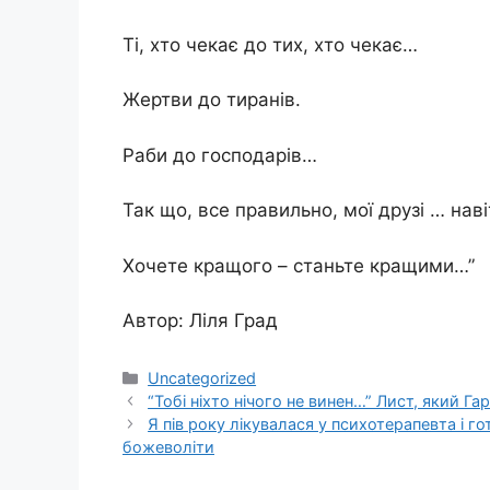
Ті, хто чекає до тих, хто чекає…
Жертви до тиранів.
Раби до господарів…
Так що, все правильно, мої друзі … на
Хочете кращого – станьте кращими…”
Автор: Ліля Град
Категорії
Uncategorized
“Тобі ніхто нічого не винен…” Лист, який Г
Я пів року лікувалася у психотерапевта і г
божеволіти