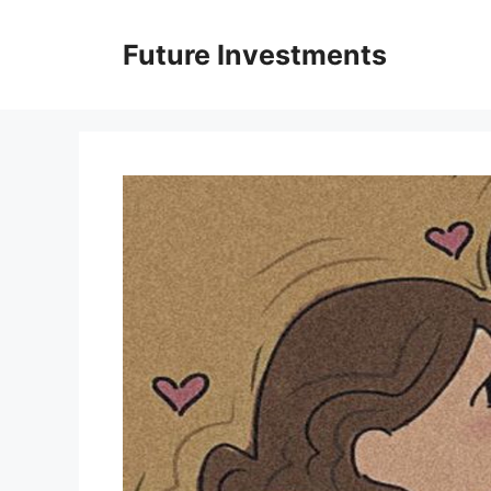
Перейти
до
Future Investments
вмісту