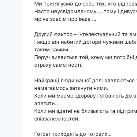
Ми притягуємо до себе тих, хто відпов
Часто неусвідомленому … тому і дивує
мріяв зовсім про інше …
Другий фактор – інтелектуальний та ем
І якщо він набитий догори чужими шабл
таким самим…
Поруч виявиться той, кому ми потрібні 
страху самотності.
Найкращі люди нашої долі з’являються т
намагаємось заткнути ними.
Коли ми маємо здорову готовність до в
апетити…
Коли ми здатні на близькість та підтри
співзалежностей.
Готові приходять до готових…