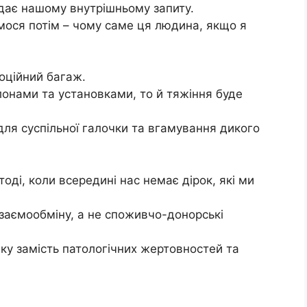
ідає нашому внутрішньому запиту.
мося потім – чому саме ця людина, якщо я
оційний багаж.
онами та установками, то й тяжіння буде
для суспільної галочки та вгамування дикого
оді, коли всередині нас немає дірок, які ми
заємообміну, а не споживчо-донорські
мку замість патологічних жертовностей та