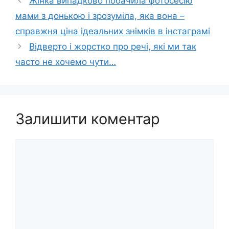
Жінка випадково побачила фотосесію
мами з донькою і зрозуміла, яка вона –
справжня ціна ідеальних знімків в інстаграмі
Відверто і жорстко про речі, які ми так
часто не хочемо чути…
Залишити коментар
Коментар