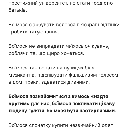
престижний університет, не стати гордістю
батьків.
Боїмося фарбувати волосся в яскраві відтінки
і робити татуювання.
Боїмося не виправдати чиїхось очікувань,
роблячи те, що щиро хочеться.
Боїмося танцювати на вулицях біля
музикантів, підспівувати фальшивим голосом
відомі треки, здаватися дивними.
Боїмося познайомитися з кимось «надто
крутим» для нас, боїмося покликати цікаву
людину гуляти, боїмося бути настирливими.
Боїмося спочатку купити незвичайний одяг,