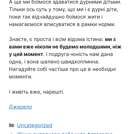
А ще ми боїмося здаватися дурними дітьми.
Тільки ось суть у тому, що ми і є дурні діти,
поки так відчайдушно боїмося жити і
намагаємося вписуватися в рамки норми.
Знаєте, є проста і всім відома істина:
ми з
вами вже ніколи не будемо молодшими, ніж
у цей момент
. І подруга-юність нам дана
одна, і вона шалено швидкоплинна.
Нагадуйте собі частіше про це в необхідні
моменти.
І живіть вже, нарешті.
Джерело
Категорії
Uncategorized