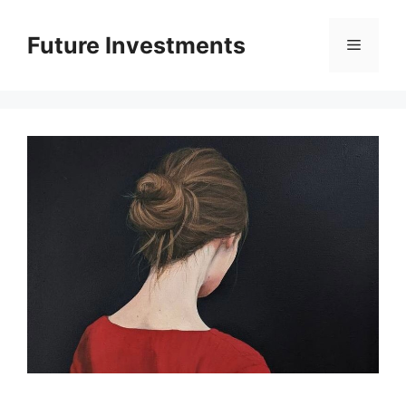
Перейти
до
Future Investments
Меню
вмісту